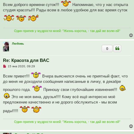
п
Всем доброго времени суток!!!
Напоминаю, что у нас открыта
р
о
студия красоты!!! Рады всем в любое удобное для вас время суток
ч
и
т
а
н
н
Один припев у мудрости моей: "Жизнь коротка, - так дай же волю ей"
о
е
с
Любовь
о
0
о
б
щ
е
Re: Красота для ВАС
н
Н
и
15 янв 2020, 09:29
е
е
п
Всем привет!!!
Вчера выяснился очень не приятный факт, что
р
о
до меня не доходили сообщения написанные в личку, в декабре
ч
и
прошлого года.
Приношу свои глубочайшие извинения!!!
т
а
Это не моя вина, друзья!!!! Кому всё ещё интересно моё
н
предложение качественно и не дорого обслужиться - мы всем
н
о
е
рады!!!!!
с
о
о
Один припев у мудрости моей: "Жизнь коротка, - так дай же волю ей"
б
щ
е