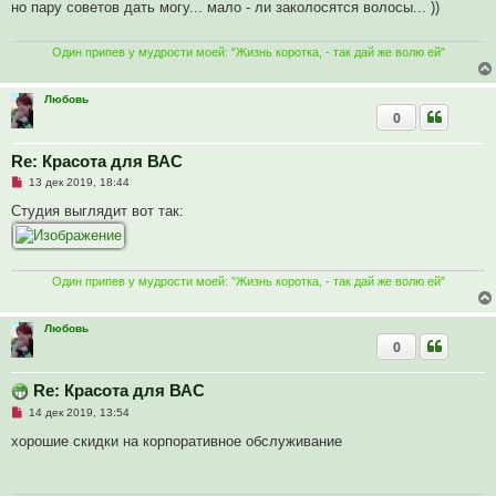
е
но пару советов дать могу... мало - ли заколосятся волосы... ))
о
н
ч
и
и
е
т
Один припев у мудрости моей: "Жизнь коротка, - так дай же волю ей"
а
н
н
Любовь
о
0
е
с
о
о
Re: Красота для ВАС
б
Н
13 дек 2019, 18:44
щ
е
е
п
Студия выглядит вот так:
н
р
и
о
е
ч
и
т
Один припев у мудрости моей: "Жизнь коротка, - так дай же волю ей"
а
н
н
о
Любовь
е
0
с
о
о
Re: Красота для ВАС
б
щ
Н
14 дек 2019, 13:54
е
е
н
п
хорошие скидки на корпоративное обслуживание
и
р
е
о
ч
и