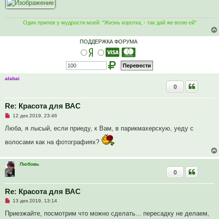
Один припев у мудрости моей: "Жизнь коротка, - так дай же волю ей"
ПОДДЕРЖКА ФОРУМА
alabai
0
Re: Красота для ВАС
Н
12 дек 2019, 23:46
е
п
Люба, я лысый, если приеду, к Вам, в парикмахерскую, уеду с
р
о
волосами как на фотографиях?
ч
и
т
а
Любовь
н
0
н
о
е
Re: Красота для ВАС
с
о
Н
13 дек 2019, 13:14
о
е
б
п
Приезжайте, посмотрим что можно сделать... пересадку не делаем,
щ
р