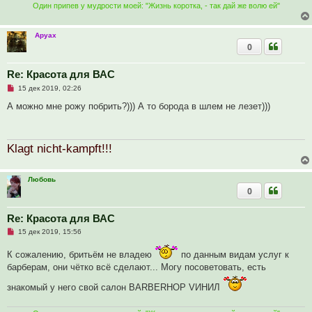
т
Один припев у мудрости моей: "Жизнь коротка, - так дай же волю ей"
а
н
н
Аруах
о
0
е
с
о
о
Re: Красота для ВАС
б
Н
15 дек 2019, 02:26
щ
е
е
п
А можно мне рожу побрить?))) А то борода в шлем не лезет)))
н
р
и
о
е
ч
и
Klagt nicht-kampft!!!
т
а
н
н
Любовь
о
е
0
с
о
о
Re: Красота для ВАС
б
щ
Н
15 дек 2019, 15:56
е
е
н
п
К сожалению, бритьём не владею
по данным видам услуг к
и
р
е
о
барберам, они чётко всё сделают... Могу посоветовать, есть
ч
и
знакомый у него свой салон BARBERHOP VИНИЛ
т
а
н