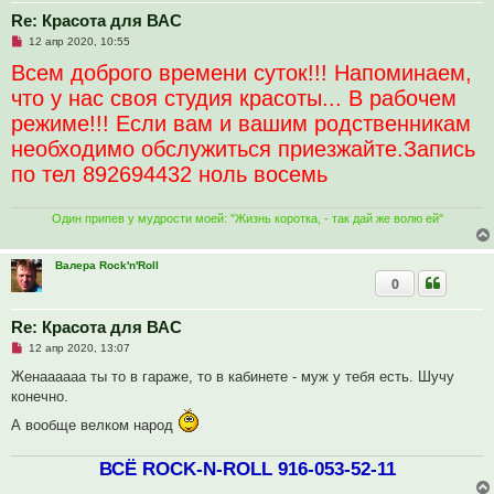
о
о
Re: Красота для ВАС
б
Н
12 апр 2020, 10:55
щ
е
е
Всем доброго времени суток!!! Напоминаем,
п
н
р
и
что у нас своя студия красоты... В рабочем
о
е
ч
режиме!!! Если вам и вашим родственникам
и
т
необходимо обслужиться приезжайте.Запись
а
н
по тел 892694432 ноль восемь
н
о
е
с
Один припев у мудрости моей: "Жизнь коротка, - так дай же волю ей"
о
о
б
Валера Rock'n'Roll
щ
е
0
н
и
е
Re: Красота для ВАС
Н
12 апр 2020, 13:07
е
п
Женаааааа ты то в гараже, то в кабинете - муж у тебя есть. Шучу
р
конечно.
о
ч
А вообще велком народ
и
т
а
ВСЁ ROCK-N-ROLL 916-053-52-11
н
н
о