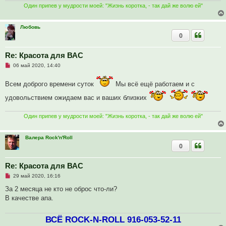
о
Один припев у мудрости моей: "Жизнь коротка, - так дай же волю ей"
о
б
щ
Любовь
е
0
н
и
е
Re: Красота для ВАС
Н
06 май 2020, 14:40
е
п
Всем доброго времени суток
р
Мы всё ещё работаем и с
о
ч
удовольствием ожидаем вас и ваших близких
и
т
а
Один припев у мудрости моей: "Жизнь коротка, - так дай же волю ей"
н
н
о
е
Валера Rock'n'Roll
с
0
о
о
б
Re: Красота для ВАС
щ
е
Н
29 май 2020, 16:16
н
е
и
п
За 2 месяца не кто не оброс что-ли?
е
р
В качестве апа.
о
ч
и
ВСЁ ROCK-N-ROLL 916-053-52-11
т
а