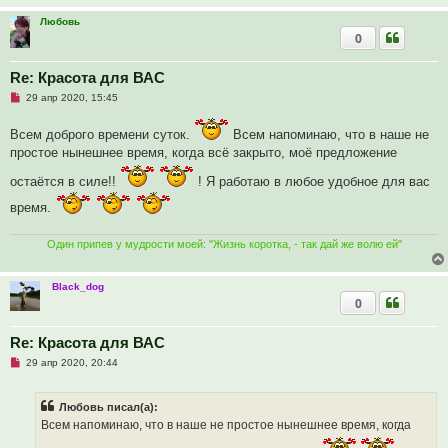
е
Любовь
с
о
0
о
б
щ
Re: Красота для ВАС
е
н
Н
29 апр 2020, 15:45
и
е
е
п
Всем доброго времени суток.
р
Всем напоминаю, что в наше не
о
простое нынешнее время, когда всё закрыто, моё предложение
ч
и
остаётся в силе!!
! Я работаю в любое удобное для вас
т
а
н
время.
н
о
е
Один припев у мудрости моей: "Жизнь коротка, - так дай же волю ей"
с
о
о
Black_dog
б
щ
0
е
н
и
Re: Красота для ВАС
е
Н
29 апр 2020, 20:44
е
п
р
Любовь писал(а):
о
ч
Всем напоминаю, что в наше не простое нынешнее время, когда
и
т