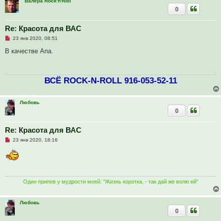
н
Валера Rock'n'Roll
и
0
е
Re: Красота для ВАС
Н
23 янв 2020, 08:51
е
п
В качестве Апа.
р
о
ч
и
ВСЁ ROCK-N-ROLL 916-053-52-11
т
а
н
н
Любовь
о
е
0
с
о
о
Re: Красота для ВАС
б
щ
Н
23 янв 2020, 18:16
е
е
н
п
и
р
е
о
ч
и
т
Один припев у мудрости моей: "Жизнь коротка, - так дай же волю ей"
а
н
н
Любовь
о
0
е
с