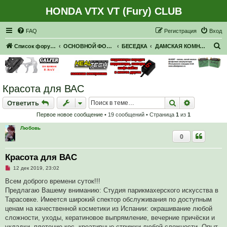
HONDA VTX VT (Fury) CLUB
Регистрация
FAQ
Р
е
г
и
с
т
р
а
ц
и
я
Вход
П
Список форумов
ОСНОВНОЙ ФОРУМ
БЕСЕДКА
ДАМСКАЯ КОМНАТА
о
и
с
Красота для ВАС
к
Ответить
Поиск
Расширен
О
т
в
е
т
и
т
ь
Первое новое сообщение
• 19 сообщений • Страница
1
из
1
Любовь
0
Красота для ВАС
Н
12 дек 2019, 23:02
е
п
Всем доброго времени суток!!!
р
Предлагаю Вашему вниманию: Студия парикмахерского искусства в
о
ч
Тарасовке. Имеется широкий спектор обслуживания по доступным
и
ценам на качественной косметики из Испании: окрашивание любой
т
а
сложности, уходы, кератиновое выпрямление, вечерние причёски и
н
укладки, плетение кос, креативные стрижки любой сложности. Опыт