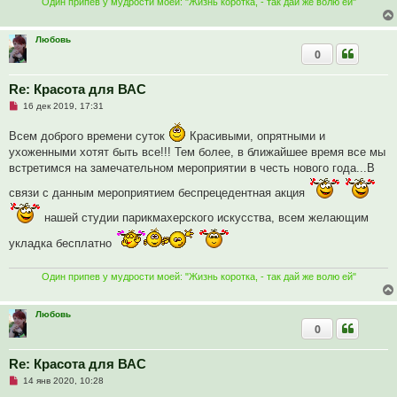
Один припев у мудрости моей: "Жизнь коротка, - так дай же волю ей"
н
о
е
с
Любовь
о
0
о
б
щ
Re: Красота для ВАС
е
н
Н
16 дек 2019, 17:31
и
е
е
п
Всем доброго времени суток
Красивыми, опрятными и
р
о
ухоженными хотят быть все!!! Тем более, в ближайшее время все мы
ч
встретимся на замечательном мероприятии в честь нового года...В
и
т
а
связи с данным мероприятием беспрецедентная акция
н
н
нашей студии парикмахерского искусства, всем желающим
о
е
укладка бесплатно
с
о
о
б
Один припев у мудрости моей: "Жизнь коротка, - так дай же волю ей"
щ
е
н
Любовь
и
0
е
Re: Красота для ВАС
Н
14 янв 2020, 10:28
е