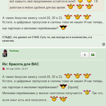
всё закрыто, моё предложение остаётся в силе!!
! Я
а
н
работаю в любое удобное для вас время.
н
о
е
с
А также бонусом занесу covid-19, 20 и 21.
о
Кстати, а цифровых пропусков в салоны тоже не нашел И как теперь,
о
б
щ
как партизан и мелкими перебежками?
е
н
и
СТАДО, это далеко не СТАЯ. Суть то, как всегда не в количестве, а в
е
качестве.
Любовь
0
Re: Красота для ВАС
Н
30 апр 2020, 15:27
е
п
А также бонусом занесу covid-19, 20 и 21.
р
о
Кстати, а цифровых пропусков в салоны тоже не нашел И как теперь,
ч
и
как партизан и мелкими перебежками?
[/quote]
т
а
Мелкими перебежками у многих ооотлично получается
Так что,
н
н
если опыт есть всё получится...
о
е
с