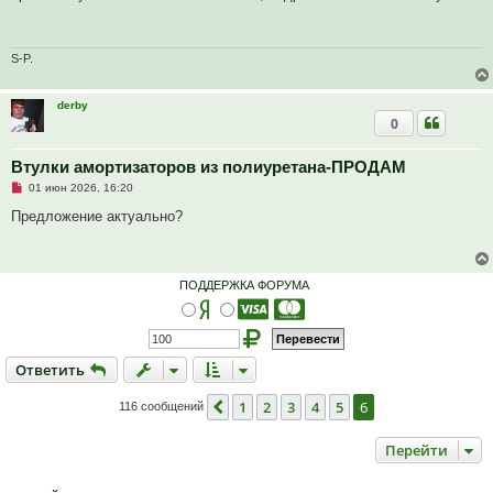
р
о
ч
и
т
S-P.
а
н
н
derby
о
0
е
с
о
о
Втулки амортизаторов из полиуретана-ПРОДАМ
б
Н
01 июн 2026, 16:20
щ
е
е
п
Предложение актуально?
н
р
и
о
е
ч
и
т
ПОДДЕРЖКА ФОРУМА
а
н
н
о
е
с
Ответить
О
т
в
е
т
и
т
ь
о
о
б
1
2
3
4
5
6
Пред.
116 сообщений
щ
е
н
Перейти
и
е