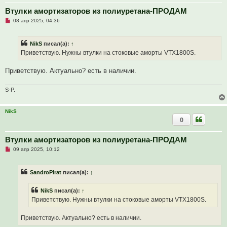
о
е
Втулки амортизаторов из полиуретана-ПРОДАМ
с
Н
о
08 апр 2025, 04:36
е
о
п
б
р
щ
NikS
писал(а):
↑
о
е
ч
н
Приветствую. Нужны втулки на стоковые аморты VTX1800S.
и
и
т
е
а
Приветствую. Актуально? есть в наличии.
н
н
о
S-P.
е
с
о
NikS
о
б
0
щ
е
н
Втулки амортизаторов из полиуретана-ПРОДАМ
и
е
Н
09 апр 2025, 10:12
е
п
р
SandroPirat
писал(а):
↑
о
ч
и
NikS
писал(а):
↑
т
а
Приветствую. Нужны втулки на стоковые аморты VTX1800S.
н
н
о
Приветствую. Актуально? есть в наличии.
е