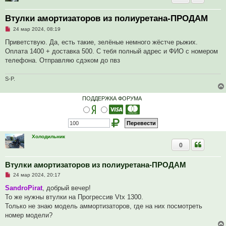
Втулки амортизаторов из полиуретана-ПРОДАМ
Н
24 мар 2024, 08:19
е
п
Приветствую. Да, есть такие, зелёные немного жёстче рыжих.
р
Оплата 1400 + доставка 500. С тебя полный адрес и ФИО с номером
о
ч
телефона. Отправляю сдэком до пвз
и
т
а
S-P.
н
н
о
ПОДДЕРЖКА ФОРУМА
е
с
о
о
б
щ
Холодильник
е
н
0
и
е
Втулки амортизаторов из полиуретана-ПРОДАМ
Н
24 мар 2024, 20:17
е
п
SandroPirat
, добрый вечер!
р
То же нужны втулки на Прогрессив Vtx 1300.
о
ч
Только не знаю модель аммортизаторов, где на них посмотреть
и
номер модели?
т
а