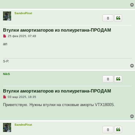
ч
н
и
и
т
е
SandroPirat
а
0
н
н
о
е
Втулки амортизаторов из полиуретана-ПРОДАМ
с
Н
о
25 фев 2025, 07:48
е
о
п
б
ап
р
щ
о
е
ч
н
и
и
т
е
S-P.
а
н
н
NikS
о
0
е
с
о
о
Втулки амортизаторов из полиуретана-ПРОДАМ
б
Н
03 мар 2025, 18:35
щ
е
е
п
Приветствую. Нужны втулки на стоковые аморты VTX1800S.
н
р
и
о
е
ч
и
т
SandroPirat
а
0
н
н