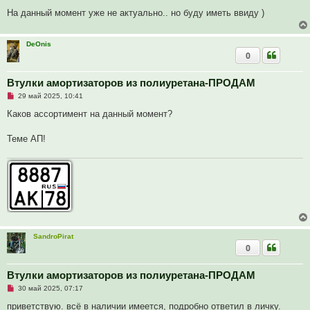
с
о
На данный момент уже не актуально.. но буду иметь ввиду )
о
б
щ
е
DeOnis
н
0
и
е
Втулки амортизаторов из полиуретана-ПРОДАМ
Н
29 май 2025, 10:41
е
п
Каков ассортимент на данный момент?
р
о
ч
Теме АП!
и
т
а
н
н
о
е
с
о
о
б
SandroPirat
щ
е
0
н
и
е
Втулки амортизаторов из полиуретана-ПРОДАМ
Н
30 май 2025, 07:17
е
п
приветствую. всё в наличии имеется, подробно ответил в личку.