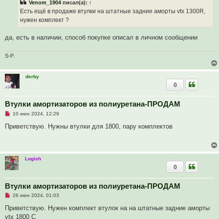
Venom_1904
писал(а):
↑
о
е
ч
н
Есть ещё в продаже втулки на штатные задние аморты vtx 1300R,
и
и
нужен комплект ?
т
е
а
н
да, есть в наличии, способ покупке описал в личном сообщении
н
о
е
S-P.
с
о
о
б
derby
щ
0
е
н
и
Втулки амортизаторов из полиуретана-ПРОДАМ
е
Н
10 июн 2024, 12:29
е
п
Приветствую. Нужны втулки для 1800, пару комплектов
р
о
ч
и
т
Logish
а
0
н
н
о
е
Втулки амортизаторов из полиуретана-ПРОДАМ
с
Н
о
26 июн 2024, 01:03
е
о
п
б
Приветствую. Нужен комплект втулок на на штатные задние аморты
р
щ
vtx 1800 С
о
е