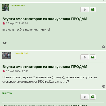
н
н
SandroPirat
о
0
е
с
о
Втулки амортизаторов из полиуретана-ПРОДАМ
о
б
Н
27 апр 2024, 08:24
щ
е
е
п
всё есть, всё в наличии, пишите!
н
р
и
о
е
ч
и
т
S-P.
а
н
н
Letchik2mir
о
0
е
с
о
о
Втулки амортизаторов из полиуретана-ПРОДАМ
б
Н
12 май 2024, 22:08
щ
е
е
п
Приветствую, нужны 2 комплекта ( 8 штук), оранжевых втулок на
н
р
и
стоковые амортизаторы 1800-го.Как заказать?
о
е
ч
и
т
lucky-56
а
0
н
н
о
е