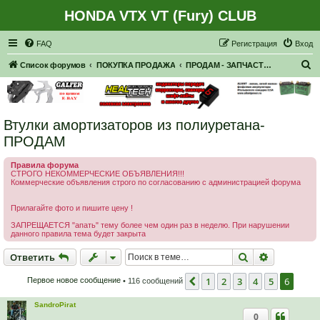
HONDA VTX VT (Fury) CLUB
Регистрация
FAQ
Р
е
г
и
с
т
р
а
ц
и
я
Вход
П
Список форумов
ПОКУПКА ПРОДАЖА
ПРОДАМ - ЗАПЧАСТИ, НАВЕСНОЕ
о
и
с
Втулки амортизаторов из полиуретана-
к
ПРОДАМ
Правила форума
СТРОГО НЕКОММЕРЧЕСКИЕ ОБЪЯВЛЕНИЯ!!!
Коммерческие объявления строго по согласованию с администрацией форума
Прилагайте фото и пишите цену !
ЗАПРЕЩАЕТСЯ "апать" тему более чем один раз в неделю. При нарушении
данного правила тема будет закрыта
Ответить
Поиск
Расширен
О
т
в
е
т
и
т
ь
1
2
3
4
5
6
Пред.
Первое новое сообщение
• 116 сообщений
SandroPirat
0