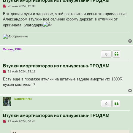
Втулки амортизаторов из полиуретана-ПРОДАМ
с
Н
о
20 май 2024, 12:38
е
о
п
б
Вот дошли руки и здоровье, чтоб поставить и испытать присланные
р
щ
Александром втулки- всë отлично форму держат, в отличии от
о
е
ч
н
оригинала, благодарю
и
и
т
е
а
н
н
о
е
Venom_1904
с
0
о
о
б
Втулки амортизаторов из полиуретана-ПРОДАМ
щ
е
Н
21 май 2024, 23:11
н
е
и
п
Есть ещё в продаже втулки на штатные задние аморты vtx 1300R,
е
р
нужен комплект ?
о
ч
и
т
SandroPirat
а
0
н
н
о
е
Втулки амортизаторов из полиуретана-ПРОДАМ
с
Н
о
22 май 2024, 06:44
е
о
п
б
р
щ