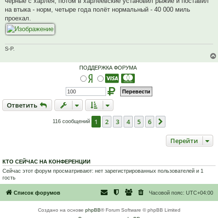
чёрные с харлея, потом в харлеевские установил рыжие и поставил
е
на втыка - норм, четыре года полёт нормальный - 40 000 миль
н
проехал.
и
е
S-P.
ПОДДЕРЖКА ФОРУМА
Ответить
О
т
в
е
т
и
т
ь
1
2
3
4
5
6
След.
116 сообщений
Перейти
КТО СЕЙЧАС НА КОНФЕРЕНЦИИ
Сейчас этот форум просматривают: нет зарегистрированных пользователей и 1
гость
Список форумов
Часовой пояс:
UTC+04:00
Создано на основе
phpBB
® Forum Software © phpBB Limited