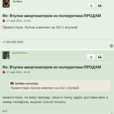
SerMan
о
0
е
с
о
о
Re: Втулки амортизаторов из полиуретана-ПРОДАМ
б
Н
17 май 2021, 13:54
щ
е
е
п
Приветствую. Куплю комплект на 412 с втулкой
н
р
и
о
е
ч
и
т
+7 926 600 2500
а
н
н
SandroPirat
о
0
е
с
о
о
Re: Втулки амортизаторов из полиуретана-ПРОДАМ
б
Н
17 май 2021, 14:11
щ
е
е
п
н
р
и
SerMan писал(а):
о
е
ч
Приветствую. Куплю комплект на 412 с втулкой
и
т
а
приветствую, не вижу преград. пиши в личку адрес доставки фио и
н
номер телефона, вышлю способ оплаты.
н
о
е
S-P.
с