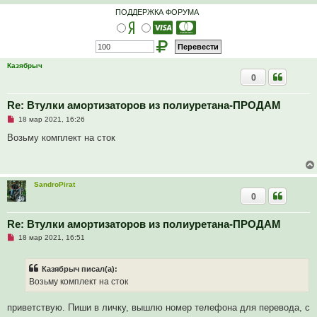
ПОДДЕРЖКА ФОРУМА
Казябрыч
0
Re: Втулки амортизаторов из полиуретана-ПРОДАМ
Н
18 мар 2021, 16:26
е
п
Возьму комплект на сток
р
о
ч
и
т
SandroPirat
а
0
н
н
о
е
Re: Втулки амортизаторов из полиуретана-ПРОДАМ
с
Н
о
18 мар 2021, 16:51
е
о
п
б
р
щ
Казябрыч писал(а):
о
е
ч
н
Возьму комплект на сток
и
и
т
е
а
приветствую. Пиши в личку, вышлю номер телефона для перевода, с
н