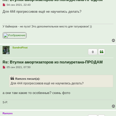
б
Н
04 сен 2021, 22:43
щ
е
е
п
Для 444 прогрессивов ещё не научились делать?
н
р
и
о
е
ч
и
т
У байкеров - не пузо! Это дополнительное место для татуировок! ))
а
н
н
о
е
с
SandroPirat
о
о
0
б
щ
е
Re: Втулки амортизаторов из полиуретана-ПРОДАМ
н
и
Н
05 сен 2021, 07:50
е
е
п
р
Ramzes писал(а):
о
ч
Для 444 прогрессивов ещё не научились делать?
и
т
а
а они там какие то особенные? скинь фото
н
н
о
S-P.
е
с
о
Ramzes
о