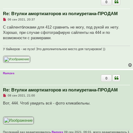
б
0
щ
е
н
Re: Втулки амортизаторов из полиуретана-ПРОДАМ
и
е
Н
06 сен 2021, 20:37
е
п
С сайлентблоками для 412 сравнить не могу, под рукой их нету.
р
Хорошо, при случае сфотографирую сайленты на 444 и по
о
ч
возможности с размерами.
и
т
а
У байкеров - не пузо! Это дополнительное место для татуировок! ))
н
н
о
е
с
о
о
Ramzes
б
0
щ
е
н
Re: Втулки амортизаторов из полиуретана-ПРОДАМ
и
е
Н
08 сен 2021, 21:00
е
п
Вот, 444. Чтоб увидеть всё - фото кликабельны.
р
о
ч
и
т
а
н
н
Последний раз редактировалось
Ramzes
09 сен 2021, 06:01, всего редактировалось 1