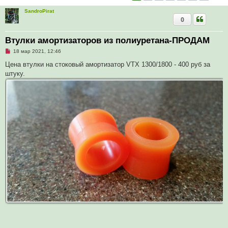
SandroPirat
0
Втулки амортизаторов из полиуретана-ПРОДАМ
Н
18 мар 2021, 12:46
е
п
Цена втулки на стоковый амортизатор VTX 1300/1800 - 400 руб за
р
штуку.
о
ч
и
т
а
н
н
о
е
с
о
о
б
щ
е
н
и
е