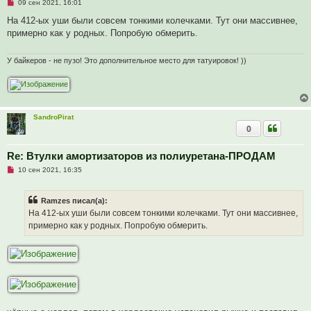
е
Н
09 сен 2021, 16:01
н
е
и
п
На 412-ых уши были совсем тонкими колечками. Тут они массивнее,
е
р
примерно как у родных. Попробую обмерить.
о
ч
и
т
У байкеров - не пузо! Это дополнительное место для татуировок! ))
а
н
н
о
е
с
SandroPirat
о
о
0
б
щ
е
Re: Втулки амортизаторов из полиуретана-ПРОДАМ
н
и
Н
10 сен 2021, 16:35
е
е
п
р
Ramzes писал(а):
о
ч
На 412-ых уши были совсем тонкими колечками. Тут они массивнее,
и
примерно как у родных. Попробую обмерить.
т
а
н
н
о
е
с
о
о
б
щ