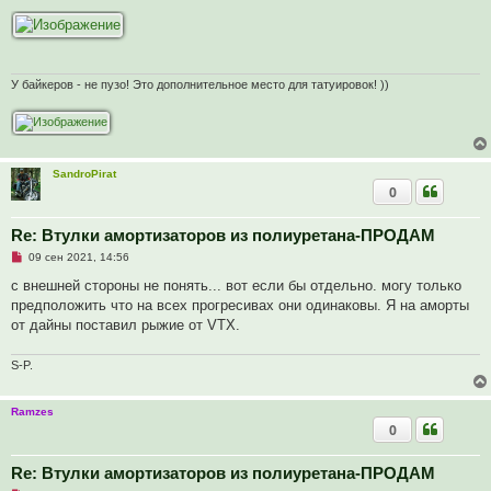
е
е
п
р
о
ч
и
т
У байкеров - не пузо! Это дополнительное место для татуировок! ))
а
н
н
о
е
с
SandroPirat
о
о
0
б
щ
е
Re: Втулки амортизаторов из полиуретана-ПРОДАМ
н
и
Н
09 сен 2021, 14:56
е
е
п
с внешней стороны не понять... вот если бы отдельно. могу только
р
предположить что на всех прогресивах они одинаковы. Я на аморты
о
ч
от дайны поставил рыжие от VTX.
и
т
а
S-P.
н
н
о
Ramzes
е
с
0
о
о
б
Re: Втулки амортизаторов из полиуретана-ПРОДАМ
щ