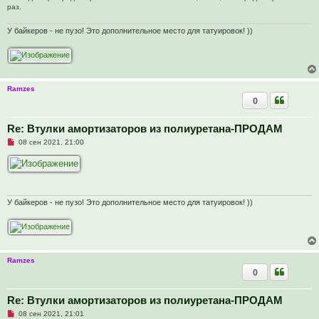
о
раз.
е
с
о
У байкеров - не пузо! Это дополнительное место для татуировок! ))
о
б
щ
е
н
и
Ramzes
е
0
Re: Втулки амортизаторов из полиуретана-ПРОДАМ
Н
08 сен 2021, 21:00
е
п
р
о
ч
и
т
У байкеров - не пузо! Это дополнительное место для татуировок! ))
а
н
н
о
е
с
Ramzes
о
о
0
б
щ
е
Re: Втулки амортизаторов из полиуретана-ПРОДАМ
н
и
Н
08 сен 2021, 21:01