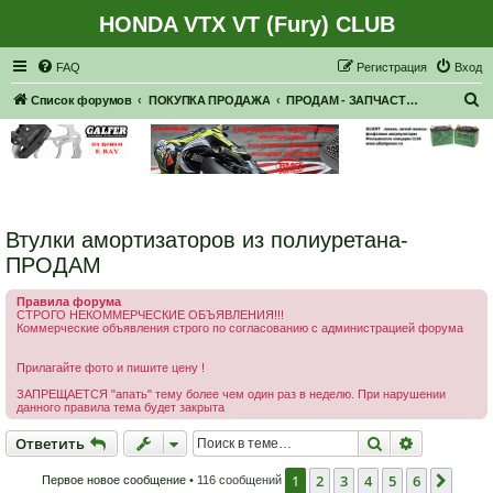
HONDA VTX VT (Fury) CLUB
Регистрация
FAQ
Р
е
г
и
с
т
р
а
ц
и
я
Вход
П
Список форумов
ПОКУПКА ПРОДАЖА
ПРОДАМ - ЗАПЧАСТИ, НАВЕСНОЕ
о
и
с
к
Втулки амортизаторов из полиуретана-
ПРОДАМ
Правила форума
СТРОГО НЕКОММЕРЧЕСКИЕ ОБЪЯВЛЕНИЯ!!!
Коммерческие объявления строго по согласованию с администрацией форума
Прилагайте фото и пишите цену !
ЗАПРЕЩАЕТСЯ "апать" тему более чем один раз в неделю. При нарушении
данного правила тема будет закрыта
Ответить
Поиск
Расширен
О
т
в
е
т
и
т
ь
1
2
3
4
5
6
След
Первое новое сообщение
• 116 сообщений