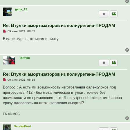
о
о
б
gans_13
щ
0
е
н
и
Re: Втулки амортизаторов из полиуретана-ПРОДАМ
е
Н
09 июн 2021, 08:33
е
п
Втулки куплю, отписал в личку
р
о
ч
и
т
Dim'OK
а
0
н
н
о
е
Re: Втулки амортизаторов из полиуретана-ПРОДАМ
с
Н
о
09 июн 2021, 08:38
е
о
п
б
Вопрос : А есть ли возможность изготовления саленблоков под
р
щ
прогрессивы 412 - без металлической втулки , точнее без
о
е
ч
н
возможности ее применения , что бы внутреннее отверстие салена
и
и
сразу одевалось на шток крепления аморта!?
т
е
а
н
FN 63 MCC
н
о
е
с
SandroPirat
о