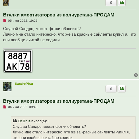
б
0
щ
е
н
Втулки амортизаторов из полиуретана-ПРОДАМ
и
е
Н
05 июл 2022, 19:25
е
п
Слушай Сандро, может фотки обновить?
р
Лично мне стало интересно, что же за красные сайленты купил я, что
о
ч
они вообще считай не ходили.
и
т
а
н
н
о
е
с
о
о
б
SandroPirat
щ
е
0
н
и
е
Втулки амортизаторов из полиуретана-ПРОДАМ
Н
06 июл 2022, 09:40
е
п
р
DeOnis
писал(а):
↑
о
ч
Слушай Сандро, может фотки обновить?
и
Лично мне стало интересно, что же за красные сайленты купил я,
т
а
что они вообще считай не ходили.