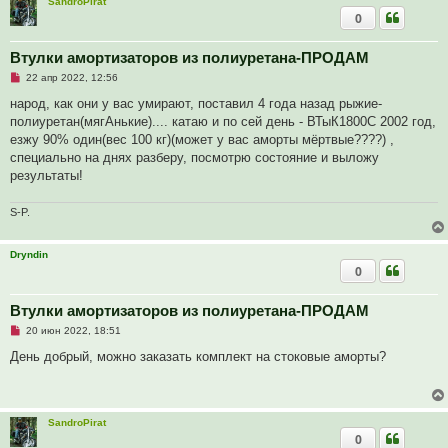
SandroPirat
и
0
е
Втулки амортизаторов из полиуретана-ПРОДАМ
Н
22 апр 2022, 12:56
е
п
народ, как они у вас умирают, поставил 4 года назад рыжие-
р
полиуретан(мягАнькие).... катаю и по сей день - ВТыК1800С 2002 год,
о
ч
езжу 90% один(вес 100 кг)(может у вас аморты мёртвые????) ,
и
специально на днях разберу, посмотрю состояние и выложу
т
а
результаты!
н
н
о
S-P.
е
с
о
Dryndin
о
б
0
щ
е
н
Втулки амортизаторов из полиуретана-ПРОДАМ
и
е
Н
20 июн 2022, 18:51
е
п
День добрый, можно заказать комплект на стоковые аморты?
р
о
ч
и
т
SandroPirat
а
0
н