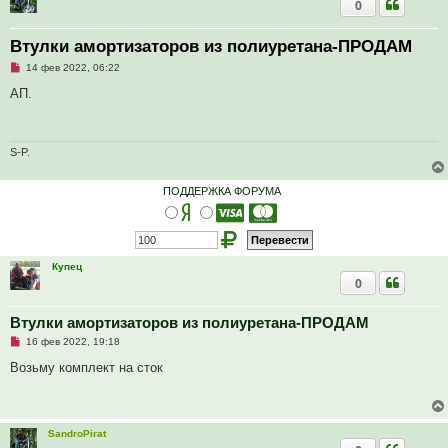
0
Втулки амортизаторов из полиуретана-ПРОДАМ
Н
14 фев 2022, 06:22
е
п
АП.
р
о
ч
и
т
S-P.
а
н
н
ПОДДЕРЖКА ФОРУМА
о
е
с
о
о
б
Купец
щ
0
е
н
и
е
Втулки амортизаторов из полиуретана-ПРОДАМ
Н
16 фев 2022, 19:18
е
п
Возьму комплект на сток
р
о
ч
и
т
SandroPirat
а