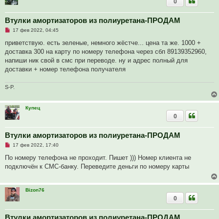
0
н
н
о
е
Втулки амортизаторов из полиуретана-ПРОДАМ
с
Н
о
17 фев 2022, 04:45
е
о
п
б
приветствую. есть зеленые, немного жёстче... цена та же. 1000 +
р
щ
доставка 300 на карту по номеру телефона через сбп 89139352960,
о
е
ч
н
напиши ник свой в смс при переводе. ну и адрес полный для
и
и
доставки + номер телефона получателя
т
е
а
н
S-P.
н
о
е
с
Купец
о
0
о
б
щ
Втулки амортизаторов из полиуретана-ПРОДАМ
е
н
Н
17 фев 2022, 17:40
и
е
е
п
По номеру телефона не проходит. Пишет ))) Номер клиента не
р
подключён к СМС-банку. Переведите деньги по номеру карты
о
ч
и
т
Bizon76
а
0
н
н
о
е
Втулки амортизаторов из полиуретана-ПРОДАМ