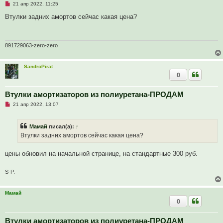
Н
21 апр 2022, 11:25
е
п
Втулки задних амортов сейчас какая цена?
р
о
ч
и
т
891729063-zero-zero
а
н
н
SandroPirat
о
0
е
с
о
о
Втулки амортизаторов из полиуретана-ПРОДАМ
б
Н
21 апр 2022, 13:07
щ
е
е
п
н
р
и
Мамай
писал(а):
↑
о
е
ч
Втулки задних амортов сейчас какая цена?
и
т
а
цены обновил на начальной странице, на стандартные 300 руб.
н
н
о
S-P.
е
с
о
Мамай
о
б
0
щ
е
н
Втулки амортизаторов из полиуретана-ПРОДАМ