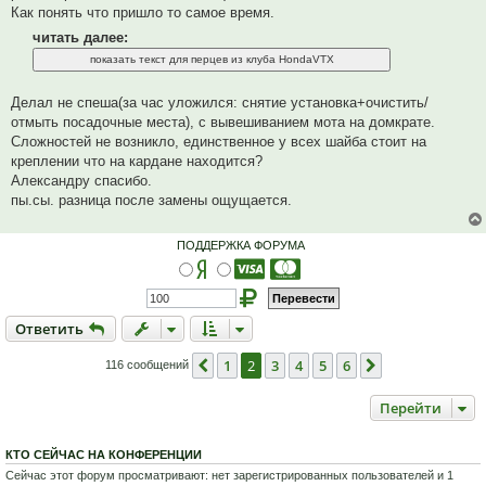
Как понять что пришло то самое время.
читать далее:
Делал не спеша(за час уложился: снятие установка+очистить/
отмыть посадочные места), с вывешиванием мота на домкрате.
Сложностей не возникло, единственное у всех шайба стоит на
креплении что на кардане находится?
Александру спасибо.
пы.сы. разница после замены ощущается.
ПОДДЕРЖКА ФОРУМА
Ответить
О
т
в
е
т
и
т
ь
1
2
3
4
5
6
Пред.
След.
116 сообщений
Перейти
КТО СЕЙЧАС НА КОНФЕРЕНЦИИ
Сейчас этот форум просматривают: нет зарегистрированных пользователей и 1