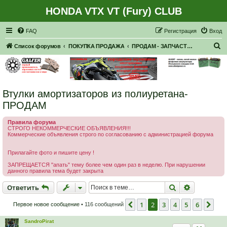
HONDA VTX VT (Fury) CLUB
Регистрация
FAQ
Р
е
г
и
с
т
р
а
ц
и
я
Вход
П
Список форумов
ПОКУПКА ПРОДАЖА
ПРОДАМ - ЗАПЧАСТИ, НАВЕСНОЕ
о
и
с
Втулки амортизаторов из полиуретана-
к
ПРОДАМ
Правила форума
СТРОГО НЕКОММЕРЧЕСКИЕ ОБЪЯВЛЕНИЯ!!!
Коммерческие объявления строго по согласованию с администрацией форума
Прилагайте фото и пишите цену !
ЗАПРЕЩАЕТСЯ "апать" тему более чем один раз в неделю. При нарушении
данного правила тема будет закрыта
Ответить
Поиск
Расширен
О
т
в
е
т
и
т
ь
1
2
3
4
5
6
Пред.
Сле
Первое новое сообщение
• 116 сообщений
SandroPirat