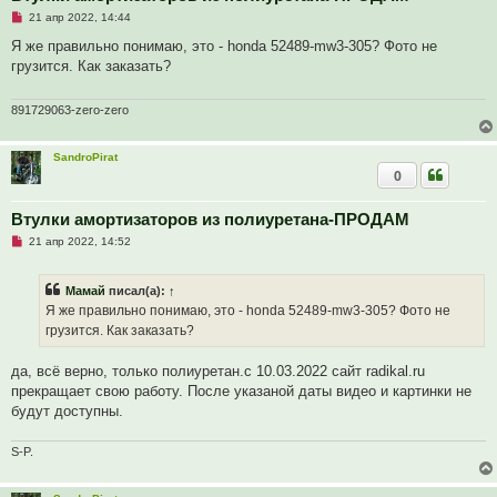
и
е
Н
21 апр 2022, 14:44
е
п
Я же правильно понимаю, это - honda 52489-mw3-305? Фото не
р
грузится. Как заказать?
о
ч
и
т
891729063-zero-zero
а
н
н
SandroPirat
о
0
е
с
о
о
Втулки амортизаторов из полиуретана-ПРОДАМ
б
Н
21 апр 2022, 14:52
щ
е
е
п
н
р
и
Мамай
писал(а):
↑
о
е
ч
Я же правильно понимаю, это - honda 52489-mw3-305? Фото не
и
грузится. Как заказать?
т
а
н
да, всё верно, только полиуретан.с 10.03.2022 сайт radikal.ru
н
о
прекращает свою работу. После указаной даты видео и картинки не
е
будут доступны.
с
о
о
S-P.
б
щ
е
н