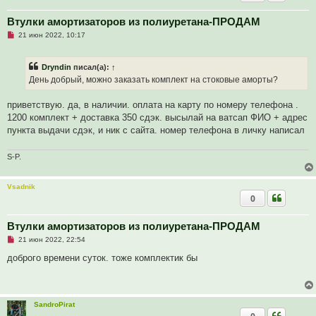
н
о
е
Втулки амортизаторов из полиуретана-ПРОДАМ
с
Н
о
21 июн 2022, 10:17
е
о
п
б
р
щ
Dryndin
писал(а):
↑
о
е
ч
н
День добрый, можно заказать комплект на стоковые аморты?
и
и
т
е
а
приветствую. да, в наличии. оплата на карту по номеру телефона .
н
1200 комплект + доставка 350 сдэк. высылай на ватсап ФИО + адрес
н
о
пункта выдачи сдэк, и ник с сайта. номер телефона в личку написал
е
с
о
S-P.
о
б
щ
Vsadnik
е
н
0
и
е
Втулки амортизаторов из полиуретана-ПРОДАМ
Н
21 июн 2022, 22:54
е
п
доброго времени суток. тоже комплектик бы
р
о
ч
и
т
SandroPirat
а
н