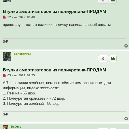
0
н
о
е
Втулки амортизаторов из полиуретана-ПРОДАМ
с
Н
о
22 июн 2022, 04:49
е
о
п
б
приветсвую. есть в наличии. в личку написал способ оплаты.
р
щ
о
е
ч
н
и
и
т
е
S-P.
а
н
н
SandroPirat
о
0
е
с
о
о
Втулки амортизаторов из полиуретана-ПРОДАМ
б
Н
05 июл 2022, 09:55
щ
е
е
п
АП. в наличии зелёные, немного жёстче чем оранжевые. для
н
р
и
информации, индекс жёсткости:
о
е
ч
1. Резина - 65 шор.
и
2. Полеуретан оранжевый - 72 шор.
т
а
3. Полеуретан зелёный - 80 шор.
н
н
о
S-P.
е
с
о
DeOnis
о