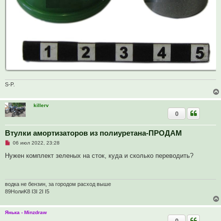
S-P.
killerv
0
Втулки амортизаторов из полиуретана-ПРОДАМ
Н
06 июл 2022, 23:28
е
п
Нужен комплект зеленых на сток, куда и сколько переводить?
р
о
ч
и
т
водка не бензин, за городом расход выше
а
89HoлиK8 I3I 2I I5
н
н
о
Янька - Minzdraw
е
с
0