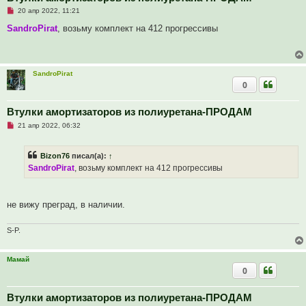
с
Н
о
20 апр 2022, 11:21
е
о
п
б
SandroPirat
, возьму комплект на 412 прогрессивы
р
щ
о
е
ч
н
и
и
т
е
SandroPirat
а
0
н
н
о
е
Втулки амортизаторов из полиуретана-ПРОДАМ
с
Н
о
21 апр 2022, 06:32
е
о
п
б
р
щ
Bizon76
писал(а):
↑
о
е
ч
н
SandroPirat
, возьму комплект на 412 прогрессивы
и
и
т
е
а
н
не вижу преград, в наличии.
н
о
е
S-P.
с
о
о
б
Мамай
щ
0
е
н
и
Втулки амортизаторов из полиуретана-ПРОДАМ
е