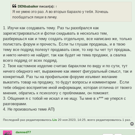
р
DENbabaiker
писал(а):
↑
о
ч
Я не умею это раз. А во вторых барахло у тебя. Хочешь
и
пообщаться пиши в личку.
т
а
н
1. Изучи как создавать тему. Раз ты разобрался как
н
о
зарегистрироваться и фотки скидывать в несколько тем,
е
разберешься как и тему создать отдельную, все написано же, только
с
о
полистать форум и прочесть. Если ты глушак продаешь, и в твою
о
тему все подряд полезут продавать свое, то хер ты чет тут продашь,
б
щ
и никто ничего не найдет, так как будет не тема продажи, а свалка
е
всего подряд от всех подряд.
н
и
2. Твое кастомное изделие считаю барахлом по виду и по сути, тут
е
ничего обидного нет, выражение как имеет фигуральный смысл, так и
конкретный. Раз ты на профильном форуме изъявил желание
выкатить товар на продажу, то будут вопросы и комментарии . Если
тебе обидно восприятие иной информации, которая отлична от твоего
мнения, обратись к психологу с проблемами, он поможет.
3. Общения я с тобой не искал и не ищу. Ты мне в х*** не уперся с
разговорами.
4. Не произвольно теме АП)
Последний раз редактировалось
Lis
20 ноя 2023, 14:25, всего редактировалось 1 раз.
damned77