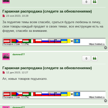
0
Гаражная распродажа (следите за обновлениями)
Н
23 ноя 2023, 10:28
е
п
За поднятие темы всем спасибо, сраться будьте любезны в личку,
р
свои товары каждый продает в своих темах, все инструкции есть на
о
ч
форуме, спасибо за внимание.
и
т
а
н
н
о
е
с
damned77
о
0
о
б
щ
Гаражная распродажа (следите за обновлениями)
е
н
Н
12 дек 2023, 12:27
и
е
е
п
Ап, новых товаров подъехало.
р
о
ч
и
т
а
н
н
о
е
damned77