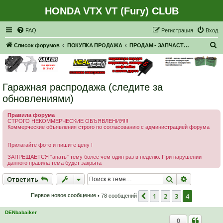
HONDA VTX VT (Fury) CLUB
Регистрация
FAQ
Р
е
г
и
с
т
р
а
ц
и
я
Вход
П
Список форумов
ПОКУПКА ПРОДАЖА
ПРОДАМ - ЗАПЧАСТИ, НАВЕСНОЕ
о
и
с
Гаражная распродажа (следите за
к
обновлениями)
Правила форума
СТРОГО НЕКОММЕРЧЕСКИЕ ОБЪЯВЛЕНИЯ!!!
Коммерческие объявления строго по согласованию с администрацией форума
Прилагайте фото и пишите цену !
ЗАПРЕЩАЕТСЯ "апать" тему более чем один раз в неделю. При нарушении
данного правила тема будет закрыта
Ответить
Поиск
Расширен
О
т
в
е
т
и
т
ь
1
2
3
4
Пред.
Первое новое сообщение
• 78 сообщений
DENbabaiker
0