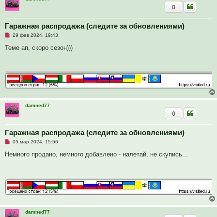
с
0
о
о
б
Гаражная распродажа (следите за обновлениями)
щ
е
Н
29 фев 2024, 19:43
н
е
и
п
Теме ап, скоро сезон)))
е
р
о
ч
и
т
а
н
н
о
е
damned77
с
0
о
о
б
Гаражная распродажа (следите за обновлениями)
щ
е
Н
05 мар 2024, 15:56
н
е
и
п
Немного продано, немного добавлено - налетай, не скупись...
е
р
о
ч
и
т
а
н
н
о
е
damned77
с