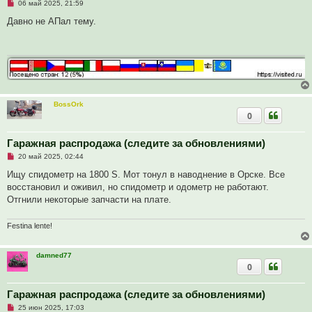
Н
о
06 май 2025, 21:59
е
о
п
б
Давно не АПал тему.
р
щ
о
е
ч
н
и
и
т
е
а
н
н
о
е
BossOrk
с
0
о
о
б
Гаражная распродажа (следите за обновлениями)
щ
е
Н
20 май 2025, 02:44
н
е
и
п
Ищу спидометр на 1800 S. Мот тонул в наводнение в Орске. Все
е
р
восстановил и оживил, но спидометр и одометр не работают.
о
ч
Отгнили некоторые запчасти на плате.
и
т
а
Festina lente!
н
н
о
damned77
е
с
0
о
о
б
Гаражная распродажа (следите за обновлениями)
щ
е
Н
25 июн 2025, 17:03