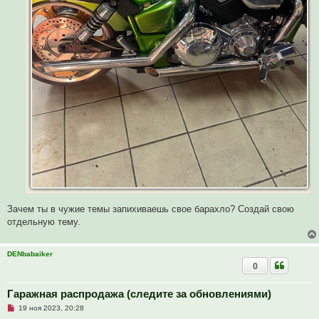
Зачем ты в чужие темы запихиваешь свое барахло? Создай свою
отдельную тему.
DENbabaiker
0
Гаражная распродажа (следите за обновлениями)
Н
19 ноя 2023, 20:28
е