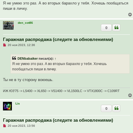
п
Я не умею это раз. А во вторых барахло у тебя. Хочешь пообщаться
р
пиши в личку.
о
ч
и
т
den_cot86
а
0
н
н
о
е
Гаражная распродажа (следите за обновлениями)
с
Н
о
20 ноя 2023, 12:36
е
о
п
б
р
щ
DENbabaiker
писал(а):
↑
о
е
ч
н
Я не умею это раз. А во вторых барахло у тебя. Хочешь
и
и
пообщаться пиши в личку.
т
е
а
н
Ты не в ту сторону воюешь.
н
о
е
ИЖ Ю3'75 -> LS400 -> XL650 -> VS1400 -> VL1500LC -> VTX1800C -> C109RT
с
о
о
б
Lis
щ
0
е
н
и
Гаражная распродажа (следите за обновлениями)
е
Н
20 ноя 2023, 13:56
е
п