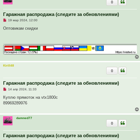
0
о
о
б
Гаражная распродажа (следите за обновлениями)
щ
е
Н
19 мар 2024, 12:00
н
е
и
п
Оптовикам скидки
е
р
о
ч
и
т
а
н
н
о
е
Kirill48
с
0
о
о
б
Гаражная распродажа (следите за обновлениями)
щ
е
Н
14 апр 2024, 11:33
н
е
и
п
Куплю прямоток на vtx1800c
е
р
89969289976
о
ч
и
т
damned77
а
0
н
н
о
е
Гаражная распродажа (следите за обновлениями)
с