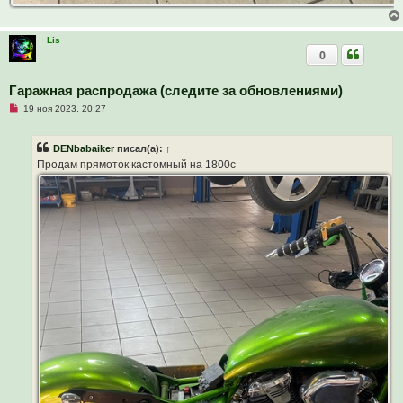
Lis
0
Гаражная распродажа (следите за обновлениями)
Н
19 ноя 2023, 20:27
е
п
р
DENbabaiker
писал(а):
↑
о
ч
Продам прямоток кастомный на 1800с
и
т
а
н
н
о
е
с
о
о
б
щ
е
н
и
е