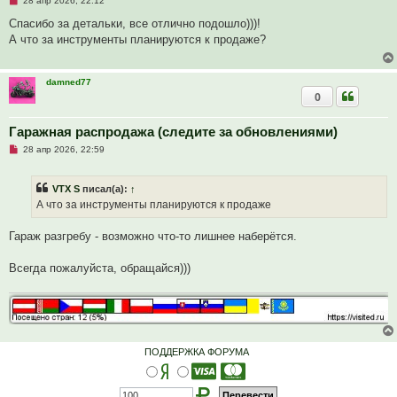
28 апр 2026, 22:12
н
е
и
п
Спасибо за детальки, все отлично подошло)))!
е
р
А что за инструменты планируются к продаже?
о
ч
и
т
damned77
а
0
н
н
о
е
Гаражная распродажа (следите за обновлениями)
с
Н
о
28 апр 2026, 22:59
е
о
п
б
р
щ
VTX S
писал(а):
↑
о
е
ч
н
А что за инструменты планируются к продаже
и
и
т
е
а
Гараж разгребу - возможно что-то лишнее наберётся.
н
н
о
Всегда пожалуйста, обращайся)))
е
с
о
о
б
щ
е
н
ПОДДЕРЖКА ФОРУМА
и
е