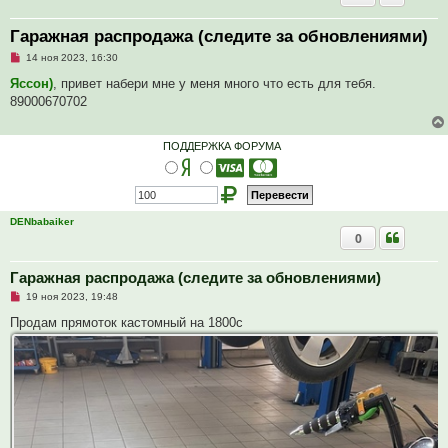
Гаражная распродажа (следите за обновлениями)
Н
14 ноя 2023, 16:30
е
п
Яссон)
, привет набери мне у меня много что есть для тебя.
р
89000670702
о
ч
и
т
ПОДДЕРЖКА ФОРУМА
а
н
н
о
е
с
DENbabaiker
о
0
о
б
щ
е
Гаражная распродажа (следите за обновлениями)
н
Н
и
19 ноя 2023, 19:48
е
е
п
Продам прямоток кастомный на 1800с
р
о
ч
и
т
а
н
н
о
е