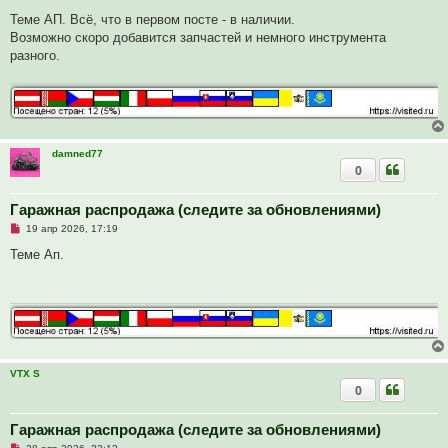
н
е
и
п
Теме АП. Всё, что в первом посте - в наличии.
е
р
Возможно скоро добавится запчастей и немного инструмента
о
ч
разного.
и
т
а
н
н
о
е
с
damned77
о
0
о
б
щ
Гаражная распродажа (следите за обновлениями)
е
н
Н
19 апр 2026, 17:19
и
е
е
п
Теме Ап.
р
о
ч
и
т
а
н
н
о
е
VTX S
с
0
о
о
б
Гаражная распродажа (следите за обновлениями)
щ
е
Н