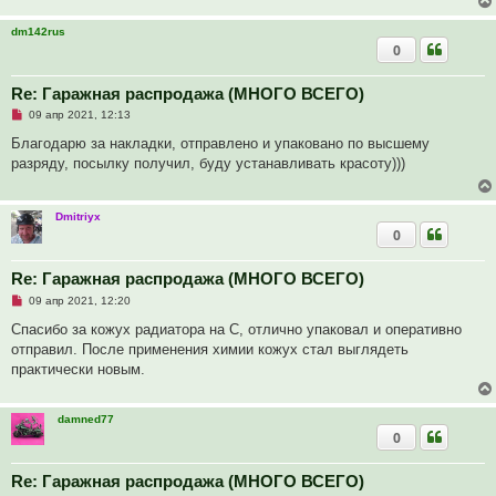
о
б
dm142rus
щ
0
е
н
и
Re: Гаражная распродажа (МНОГО ВСЕГО)
е
Н
09 апр 2021, 12:13
е
п
Благодарю за накладки, отправлено и упаковано по высшему
р
разряду, посылку получил, буду устанавливать красоту)))
о
ч
и
т
Dmitriyx
а
0
н
н
о
е
Re: Гаражная распродажа (МНОГО ВСЕГО)
с
Н
о
09 апр 2021, 12:20
е
о
п
б
Спасибо за кожух радиатора на С, отлично упаковал и оперативно
р
щ
отправил. После применения химии кожух стал выглядеть
о
е
ч
н
практически новым.
и
и
т
е
а
н
damned77
н
0
о
е
с
Re: Гаражная распродажа (МНОГО ВСЕГО)
о