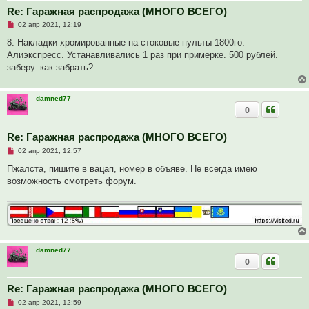
б
Re: Гаражная распродажа (МНОГО ВСЕГО)
щ
е
Н
02 апр 2021, 12:19
н
е
и
п
8. Накладки хромированные на стоковые пульты 1800го.
е
р
Алиэкспресс. Устанавливались 1 раз при примерке. 500 рублей.
о
ч
заберу. как забрать?
и
т
а
н
damned77
н
0
о
е
с
Re: Гаражная распродажа (МНОГО ВСЕГО)
о
о
Н
02 апр 2021, 12:57
б
е
щ
п
Пжалста, пишите в вацап, номер в объяве. Не всегда имею
е
р
возможность смотреть форум.
н
о
и
ч
е
и
т
а
н
н
о
е
damned77
с
0
о
о
б
Re: Гаражная распродажа (МНОГО ВСЕГО)
щ
е
Н
02 апр 2021, 12:59
н