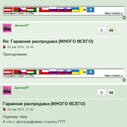
ч
н
и
и
т
е
а
н
н
о
е
damned77
с
0
о
о
б
Re: Гаражная распродажа (МНОГО ВСЕГО)
щ
е
Н
23 апр 2021, 15:38
н
е
и
п
Приподнимем...
е
р
о
ч
и
т
а
н
н
о
е
damned77
с
0
о
о
б
Гаражная распродажа (МНОГО ВСЕГО)
щ
е
Н
19 апр 2022, 17:32
н
е
и
п
Подниму тему.
е
р
А что с фотографиями сталось????
о
ч