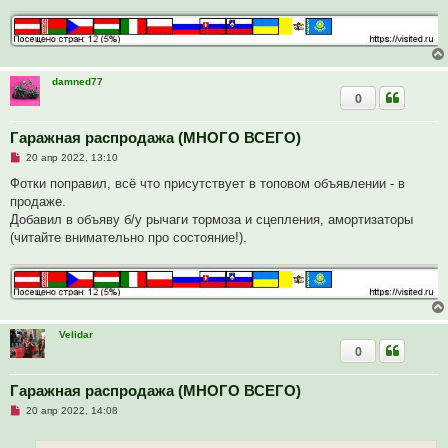
и
т
а
н
н
о
е
damned77
с
0
о
о
б
Гаражная распродажа (МНОГО ВСЕГО)
щ
е
Н
20 апр 2022, 13:10
н
е
и
п
Фотки поправил, всё что присутствует в топовом объявлении - в
е
р
продаже.
о
ч
Добавил в объяву б/у рычаги тормоза и сцепления, амортизаторы
и
(читайте внимательно про состояние!).
т
а
н
н
о
е
с
о
Velidar
о
б
0
щ
е
н
Гаражная распродажа (МНОГО ВСЕГО)
и
е
Н
20 апр 2022, 14:08
е
п
р