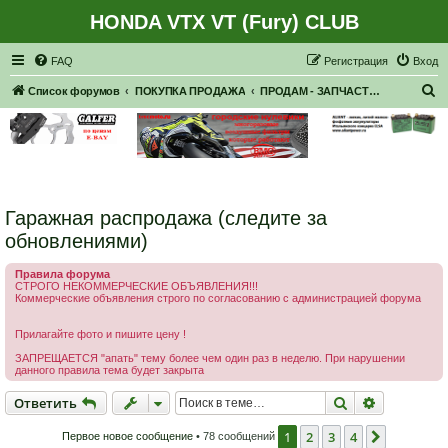
HONDA VTX VT (Fury) CLUB
Регистрация
FAQ
Р
е
г
и
с
т
р
а
ц
и
я
Вход
П
Список форумов
ПОКУПКА ПРОДАЖА
ПРОДАМ - ЗАПЧАСТИ, НАВЕСНОЕ
о
и
с
к
Гаражная распродажа (следите за
обновлениями)
Правила форума
СТРОГО НЕКОММЕРЧЕСКИЕ ОБЪЯВЛЕНИЯ!!!
Коммерческие объявления строго по согласованию с администрацией форума
Прилагайте фото и пишите цену !
ЗАПРЕЩАЕТСЯ "апать" тему более чем один раз в неделю. При нарушении
данного правила тема будет закрыта
Ответить
Поиск
Расширен
О
т
в
е
т
и
т
ь
1
2
3
4
След.
Первое новое сообщение
• 78 сообщений