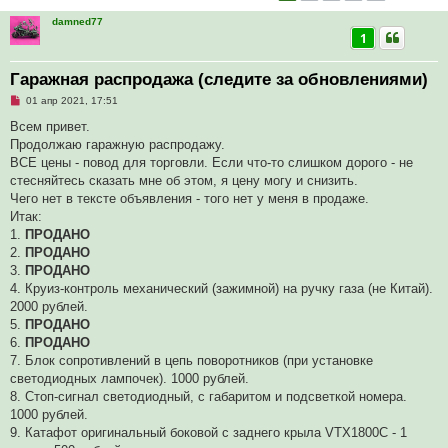
damned77
1
Гаражная распродажа (следите за обновлениями)
Н
01 апр 2021, 17:51
е
п
Всем привет.
р
Продолжаю гаражную распродажу.
о
ч
ВСЕ цены - повод для торговли. Если что-то слишком дорого - не
и
стесняйтесь сказать мне об этом, я цену могу и снизить.
т
а
Чего нет в тексте объявления - того нет у меня в продаже.
н
Итак:
н
о
1.
ПРОДАНО
е
2.
ПРОДАНО
с
о
3.
ПРОДАНО
о
4. Круиз-контроль механический (зажимной) на ручку газа (не Китай).
б
щ
2000 рублей.
е
5.
ПРОДАНО
н
и
6.
ПРОДАНО
е
7. Блок сопротивлений в цепь поворотников (при установке
светодиодных лампочек). 1000 рублей.
8. Стоп-сигнал светодиодный, с габаритом и подсветкой номера.
1000 рублей.
9. Катафот оригинальный боковой с заднего крыла VTX1800C - 1