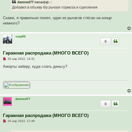
damned77
писал(а):
↑
о
ч
Добавил в объяву б/у рычаги тормоза и сцепления
и
т
а
Скажи, я правильно понял, один из рычагов стёсан на конце
н
немного?
н
о
е
с
corp50
о
0
о
б
щ
Гаражная распродажа (МНОГО ВСЕГО)
е
н
Н
20 апр 2022, 14:31
и
е
е
п
Аморты заберу, куда слать деньгу?
р
о
ч
и
т
а
н
н
о
damned77
е
0
с
о
о
Гаражная распродажа (МНОГО ВСЕГО)
б
щ
Н
20 апр 2022, 17:49
е
е
н
п
и
р