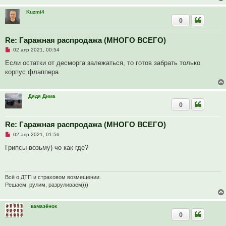
и
т
Kuzmi4
а
0
н
н
о
е
Re: Гаражная распродажа (МНОГО ВСЕГО)
с
Н
о
02 апр 2021, 00:54
е
о
п
б
Если остатки от десморга залежаться, то готов забрать только
р
щ
корпус флаппера
о
е
ч
н
и
и
т
е
Дядя Дима
а
0
н
н
о
е
Re: Гаражная распродажа (МНОГО ВСЕГО)
с
Н
о
02 апр 2021, 01:56
е
о
п
б
Грипсы возьму) чо как где?
р
щ
о
е
ч
н
и
и
т
е
Всё о ДТП и страховом возмещении.
а
Решаем, рулим, разруливаем)))
н
н
о
камазёнок
е
с
0
о
о