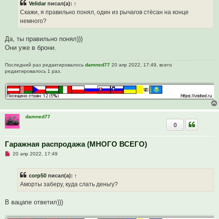
е
Velidar
писал(а):
↑
о
ч
Скажи, я правильно понял, один из рычагов стёсан на конце
и
немного?
т
а
н
Да, ты правильно понял)))
н
о
Они уже в брони.
е
с
о
Последний раз редактировалось
damned77
20 апр 2022, 17:49, всего
о
редактировалось 1 раз.
б
щ
е
н
и
е
damned77
0
Гаражная распродажа (МНОГО ВСЕГО)
Н
20 апр 2022, 17:49
е
п
р
corp50
писал(а):
↑
о
ч
Аморты заберу, куда слать деньгу?
и
т
а
В вацапе ответил)))
н
н
о