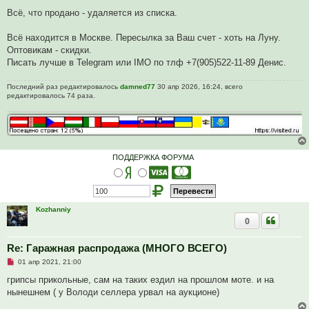
Всё, что продано - удаляется из списка.
Всё находится в Москве. Пересылка за Ваш счет - хоть на Луну.
Оптовикам - скидки.
Писать лучше в Telegram или IMO по тлф +7(905)522-11-89 Денис.
Последний раз редактировалось
damned77
30 апр 2026, 16:24, всего
редактировалось 74 раза.
ПОДДЕРЖКА ФОРУМА
Kozhanniy
0
Re: Гаражная распродажа (МНОГО ВСЕГО)
Н
01 апр 2021, 21:00
е
п
грипсы прикольные, сам на таких ездил на прошлом моте. и на
р
нынешнем ( у Володи селлера урвал на аукционе)
о
ч