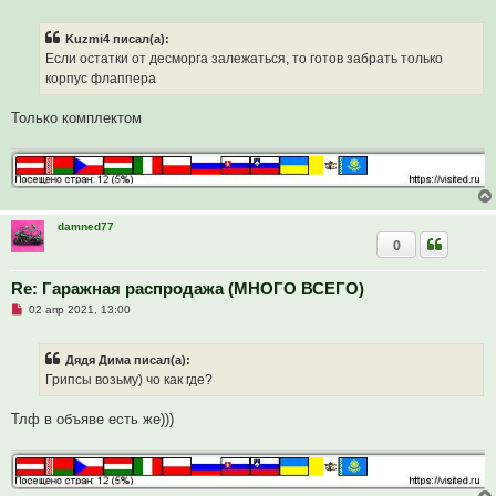
е
и
п
е
р
Kuzmi4 писал(а):
о
ч
Если остатки от десморга залежаться, то готов забрать только
и
корпус флаппера
т
а
н
Только комплектом
н
о
е
с
о
о
б
щ
damned77
е
н
0
и
е
Re: Гаражная распродажа (МНОГО ВСЕГО)
Н
02 апр 2021, 13:00
е
п
р
Дядя Дима писал(а):
о
ч
Грипсы возьму) чо как где?
и
т
а
Тлф в объяве есть же)))
н
н
о
е
с
о