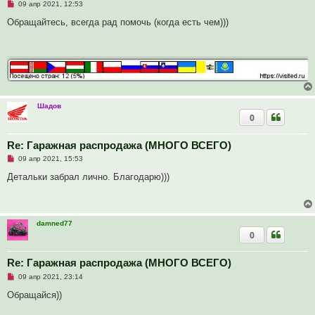
о
Н
09 апр 2021, 12:53
б
е
щ
п
Обращайтесь, всегда рад помочь (когда есть чем)))
е
р
н
о
и
ч
е
и
т
а
н
н
о
е
Шадов
с
0
о
о
б
Re: Гаражная распродажа (МНОГО ВСЕГО)
щ
е
Н
09 апр 2021, 15:53
н
е
и
п
Детальки забрал лично. Благодарю)))
е
р
о
ч
и
т
damned77
а
0
н
н
о
е
Re: Гаражная распродажа (МНОГО ВСЕГО)
с
Н
о
09 апр 2021, 23:14
е
о
п
б
Обращайся))
р
щ
о
е