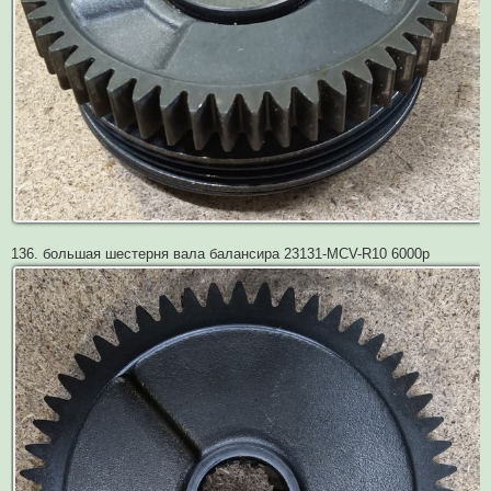
136. большая шестерня вала балансира 23131-MCV-R10 6000р