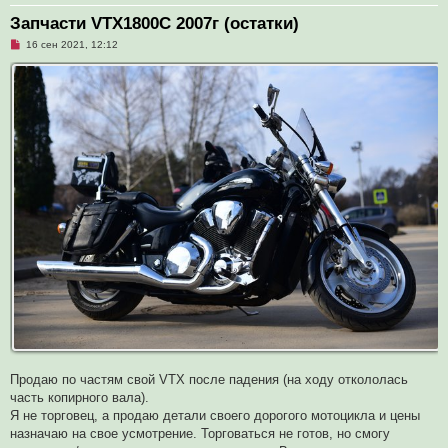
Запчасти VTX1800C 2007г (остатки)
Н
16 сен 2021, 12:12
е
п
р
о
ч
и
т
а
н
н
о
е
с
о
о
б
щ
е
н
и
е
Продаю по частям свой VTX после падения (на ходу откололась
часть копирного вала).
Я не торговец, а продаю детали своего дорогого мотоцикла и цены
назначаю на свое усмотрение. Торговаться не готов, но смогу