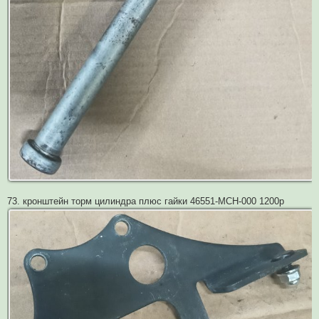
73. кронштейн торм цилиндра плюс гайки 46551-MCH-000 1200р