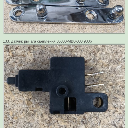
133. датчик рычага сцепления 35330-MB0-003 900р