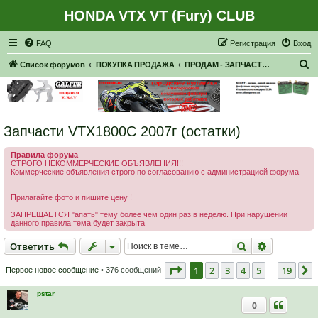
HONDA VTX VT (Fury) CLUB
Регистрация
FAQ
Р
е
г
и
с
т
р
а
ц
и
я
Вход
П
Список форумов
ПОКУПКА ПРОДАЖА
ПРОДАМ - ЗАПЧАСТИ, НАВЕСНОЕ
о
и
с
Запчасти VTX1800C 2007г (остатки)
к
Правила форума
СТРОГО НЕКОММЕРЧЕСКИЕ ОБЪЯВЛЕНИЯ!!!
Коммерческие объявления строго по согласованию с администрацией форума
Прилагайте фото и пишите цену !
ЗАПРЕЩАЕТСЯ "апать" тему более чем один раз в неделю. При нарушении
данного правила тема будет закрыта
Ответить
Поиск
Расширен
О
т
в
е
т
и
т
ь
Страница
1
из
19
1
2
3
4
5
19
Первое новое сообщение
• 376 сообщений
…
pstar
0