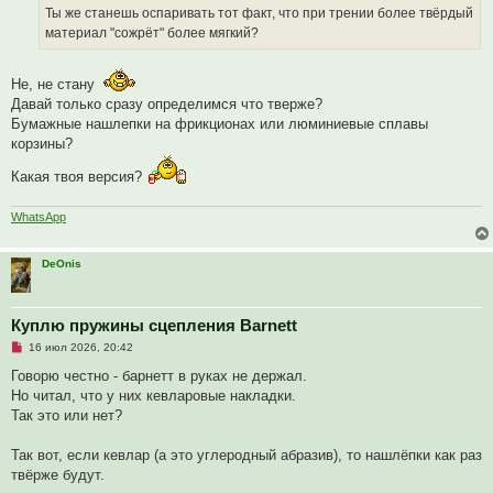
и
Ты же станешь оспаривать тот факт, что при трении более твёрдый
т
а
материал "сожрёт" более мягкий?
н
н
о
Не, не стану
е
с
Давай только сразу определимся что тверже?
о
Бумажные нашлепки на фрикционах или люминиевые сплавы
о
б
корзины?
щ
е
Какая твоя версия?
н
и
е
WhatsApp
DeOnis
Куплю пружины сцепления Barnett
Н
16 июл 2026, 20:42
е
п
Говорю честно - барнетт в руках не держал.
р
Но читал, что у них кевларовые накладки.
о
ч
Так это или нет?
и
т
а
Так вот, если кевлар (а это углеродный абразив), то нашлёпки как раз
н
твёрже будут.
н
о