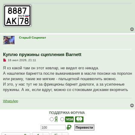
е
с
о
о
б
щ
е
н
и
е
Старый Социопат
Куплю пружины сцепления Barnett
Н
16 июл 2026, 21:11
е
п
Я хз какой там он этот кевлар, не видел его никада.
р
А нашлепки барнетта после вымачивания в масле похожи на поролон
о
ч
или резину, такие же мягкие - пальцеткой пошевелить можно.
и
И это, у нас тут не за фрикционы барнет диалоги, а за усиленные
т
а
пружины. А их, если вдруг, можно со стоковыми дисками вкорячить
н
н
о
WhatsApp
е
с
о
ПОДДЕРЖКА ФОРУМА
о
б
щ
е
н
и
Закрыто