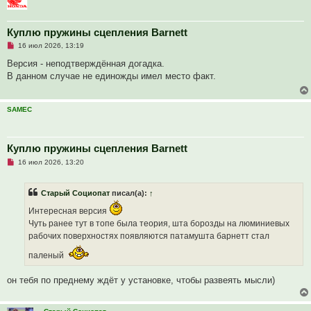
б
щ
е
н
Куплю пружины сцепления Barnett
и
е
Н
16 июл 2026, 13:19
е
п
Версия - неподтверждённая догадка.
р
В данном случае не единожды имел место факт.
о
ч
и
т
SAMEC
а
н
н
о
е
Куплю пружины сцепления Barnett
с
Н
о
16 июл 2026, 13:20
е
о
п
б
р
щ
Старый Социопат
писал(а):
↑
о
е
ч
н
Интересная версия
и
и
т
е
Чуть ранее тут в топе была теория, шта борозды на люминиевых
а
рабочих поверхностях появляются патамушта барнетт стал
н
н
о
паленый
е
с
о
он тебя по преднему ждёт у установке, чтобы развеять мысли)
о
б
щ