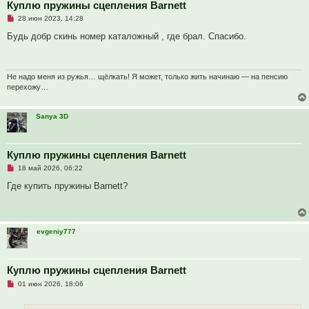
е
Куплю пружины сцепления Barnett
с
Н
о
28 июн 2023, 14:28
е
о
п
б
Будь добр скинь номер каталожный , где брал. Спасибо.
р
щ
о
е
ч
н
и
и
т
е
Не надо меня из ружья… щёлкать! Я может, только жить начинаю — на пенсию
а
перехожу…
н
н
о
Sanya 3D
е
с
о
о
б
Куплю пружины сцепления Barnett
щ
е
Н
18 май 2026, 06:22
н
е
и
п
Где купить пружины Barnett?
е
р
о
ч
и
т
evgeniy777
а
н
н
о
е
Куплю пружины сцепления Barnett
с
Н
о
01 июн 2026, 18:06
е
о
п
б
р
щ