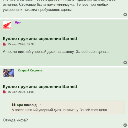
р
отлично. Стоковые были ниже минимума. Теперь при любых
о
ч
ускорениях никаких пробуксовок сцепы
и
т
а
н
Бро
н
о
е
с
Куплю пружины сцепления Barnett
о
о
Н
15 июл 2026, 09:30
б
е
щ
п
А после нижний упорный диск на замену. За всё своя цена...
е
р
н
о
и
ч
е
и
т
Старый Социопат
а
н
н
о
е
Куплю пружины сцепления Barnett
с
Н
о
15 июл 2026, 14:03
е
о
п
б
р
щ
Бро
писал(а):
↑
о
е
ч
н
А после нижний упорный диск на замену. За всё своя цена...
и
и
т
е
а
Откуда инфа?
н
н