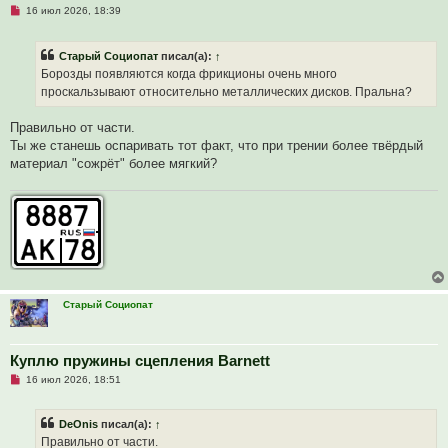
Н
16 июл 2026, 18:39
е
п
р
Старый Социопат
писал(а):
↑
о
ч
Борозды появляются когда фрикционы очень много
и
проскальзывают относительно металлических дисков. Пральна?
т
а
н
Правильно от части.
н
о
Ты же станешь оспаривать тот факт, что при трении более твёрдый
е
материал "сожрёт" более мягкий?
с
о
о
б
щ
е
н
и
е
Старый Социопат
Куплю пружины сцепления Barnett
Н
16 июл 2026, 18:51
е
п
р
DeOnis
писал(а):
↑
о
ч
Правильно от части.