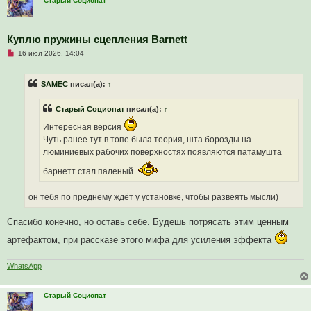
е
Старый Социопат
н
и
е
Куплю пружины сцепления Barnett
Н
16 июл 2026, 14:04
е
п
р
SAMEC
писал(а):
↑
о
ч
и
Старый Социопат
писал(а):
↑
т
а
Интересная версия
н
н
Чуть ранее тут в топе была теория, шта борозды на
о
люминиевых рабочих поверхностях появляются патамушта
е
с
о
барнетт стал паленый
о
б
щ
он тебя по преднему ждёт у установке, чтобы развеять мысли)
е
н
и
Спасибо конечно, но оставь себе. Будешь потрясать этим ценным
е
артефактом, при рассказе этого мифа для усиления эффекта
WhatsApp
Старый Социопат