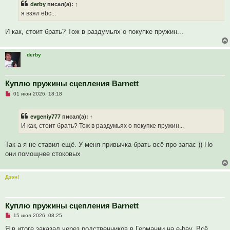
derby
писал(а):
↑
о
е
ч
н
я взял ebc...
и
и
т
е
а
И как, стоит брать? Тож в раздумьях о покупке пружин...
н
н
о
е
derby
с
о
о
б
Куплю пружины сцепления Barnett
щ
е
Н
01 июн 2026, 18:18
н
е
и
п
е
р
evgeniy777
писал(а):
↑
о
ч
И как, стоит брать? Тож в раздумьях о покупке пружин...
и
т
а
Так а я не ставил ещё. У меня привычка брать всё про запас )) Но
н
они помощнее стоковых
н
о
е
с
Дзэн!
о
о
б
щ
Куплю пружины сцепления Barnett
е
н
Н
15 июл 2026, 08:25
и
е
е
п
Я в итоге заказал через родственников в Германии на e-bay. Всё