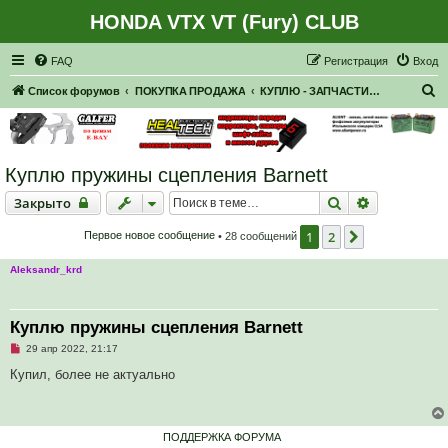
HONDA VTX VT (Fury) CLUB
Регистрация
FAQ
Р
е
г
и
с
т
р
а
ц
и
я
Вход
П
Список форумов
ПОКУПКА ПРОДАЖА
КУПЛЮ - ЗАПЧАСТИ, НАВЕСНОЕ
о
и
с
Куплю пружины сцепления Barnett
к
Закрыто
Поиск
Расширенн
Закрыто
1
2
След.
Первое новое сообщение
• 28 сообщений
Aleksandr_krd
Куплю пружины сцепления Barnett
Н
29 апр 2022, 21:17
е
п
Купил, более не актуально
р
о
ч
и
т
ПОДДЕРЖКА ФОРУМА
а