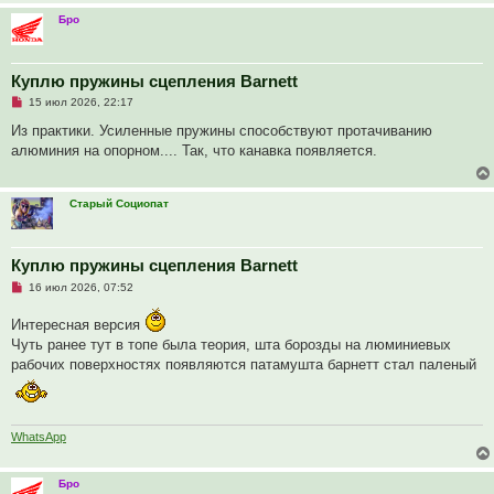
о
е
Бро
с
о
о
б
Куплю пружины сцепления Barnett
щ
е
Н
15 июл 2026, 22:17
н
е
и
п
Из практики. Усиленные пружины способствуют протачиванию
е
р
алюминия на опорном.... Так, что канавка появляется.
о
ч
и
т
Старый Социопат
а
н
н
о
е
Куплю пружины сцепления Barnett
с
Н
о
16 июл 2026, 07:52
е
о
п
б
Интересная версия
р
щ
о
е
Чуть ранее тут в топе была теория, шта борозды на люминиевых
ч
н
рабочих поверхностях появляются патамушта барнетт стал паленый
и
и
т
е
а
н
н
о
WhatsApp
е
с
о
Бро
о