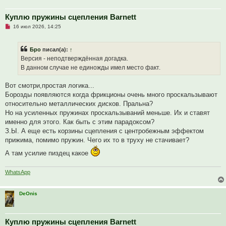
Куплю пружины сцепления Barnett
Н
16 июл 2026, 14:25
е
п
р
Бро
писал(а):
↑
о
ч
Версия - неподтверждённая догадка.
и
В данном случае не единожды имел место факт.
т
а
н
Вот смотри,простая логика...
н
о
Борозды появляются когда фрикционы очень много проскальзывают
е
относительно металлических дисков. Пральна?
с
о
Но на усиленных пружинах проскальзываний меньше. Их и ставят
о
именно для этого. Как быть с этим парадоксом?
б
щ
З.Ы. А еще есть корзины сцепления с центробежным эффектом
е
прижима, помимо пружин. Чего их то в труху не стачивает?
н
и
А там усилие пиздец какое
е
WhatsApp
DeOnis
Куплю пружины сцепления Barnett