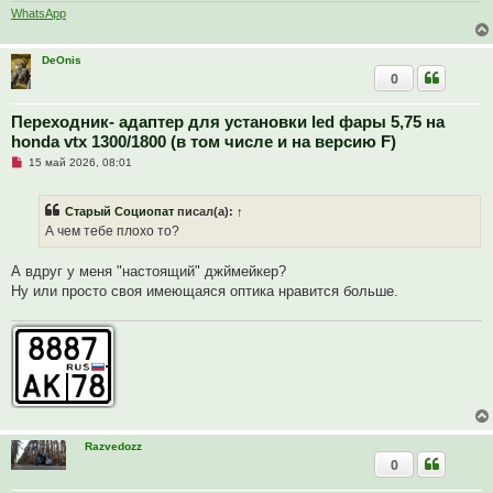
WhatsApp
н
н
о
е
DeOnis
с
0
о
о
б
Переходник- адаптер для установки led фары 5,75 на
щ
е
honda vtx 1300/1800 (в том числе и на версию F)
н
и
Н
15 май 2026, 08:01
е
е
п
р
Старый Социопат
писал(а):
↑
о
ч
А чем тебе плохо то?
и
т
а
А вдруг у меня "настоящий" джймейкер?
н
Ну или просто своя имеющаяся оптика нравится больше.
н
о
е
с
о
о
б
щ
е
н
и
е
Razvedozz
0