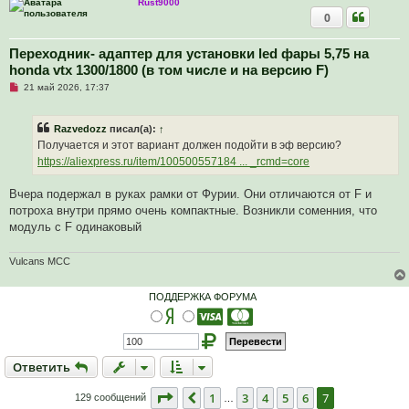
о
Rust9000
б
0
щ
е
н
Переходник- адаптер для установки led фары 5,75 на
и
honda vtx 1300/1800 (в том числе и на версию F)
е
Н
21 май 2026, 17:37
е
п
р
Razvedozz
писал(а):
↑
о
ч
Получается и этот вариант должен подойти в эф версию?
и
https://aliexpress.ru/item/100500557184 ... _rcmd=core
т
а
н
Вчера подержал в руках рамки от Фурии. Они отличаются от F и
н
о
потроха внутри прямо очень компактные. Возникли соменния, что
е
модуль с F одинаковый
с
о
о
Vulcans MCC
б
щ
е
н
ПОДДЕРЖКА ФОРУМА
и
е
Ответить
О
т
в
е
т
и
т
ь
Страница
7
из
7
1
3
4
5
6
7
Пред.
129 сообщений
…