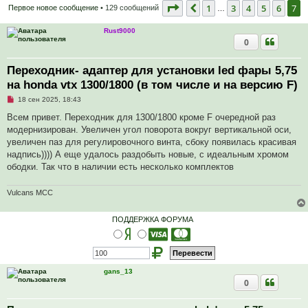
Страница
7
из
7
1
3
4
5
6
7
Пред.
Первое новое сообщение
• 129 сообщений
…
Rust9000
0
Переходник- адаптер для установки led фары 5,75
на honda vtx 1300/1800 (в том числе и на версию F)
Н
18 сен 2025, 18:43
е
п
Всем привет. Переходник для 1300/1800 кроме F очередной раз
р
модернизирован. Увеличен угол поворота вокруг вертикальной оси,
о
ч
увеличен паз для регулировочного винта, сбоку появилась красивая
и
надпись)))) А еще удалось раздобыть новые, с идеальным хромом
т
а
ободки. Так что в наличии есть несколько комплектов
н
н
о
Vulcans MCC
е
с
о
ПОДДЕРЖКА ФОРУМА
о
б
щ
е
н
и
gans_13
е
0