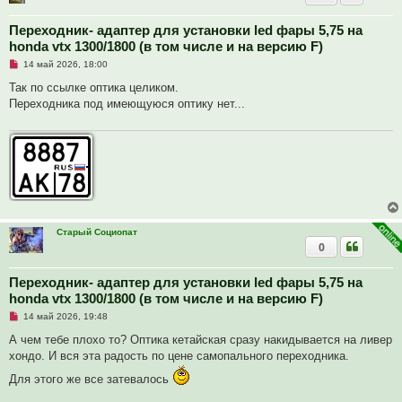
н
и
Переходник- адаптер для установки led фары 5,75 на
е
honda vtx 1300/1800 (в том числе и на версию F)
Н
14 май 2026, 18:00
е
п
Так по ссылке оптика целиком.
р
Переходника под имеющуюся оптику нет...
о
ч
и
т
а
н
н
о
е
с
о
о
Старый Социопат
б
0
щ
е
н
и
Переходник- адаптер для установки led фары 5,75 на
е
honda vtx 1300/1800 (в том числе и на версию F)
Н
14 май 2026, 19:48
е
п
А чем тебе плохо то? Оптика кетайская сразу накидывается на ливер
р
хондо. И вся эта радость по цене самопального переходника.
о
ч
Для этого же все затевалось
и
т
а