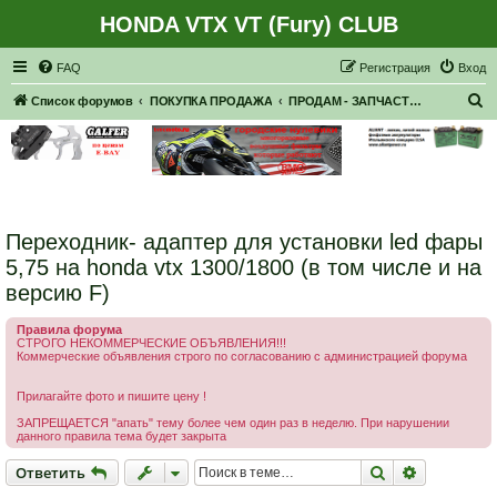
HONDA VTX VT (Fury) CLUB
Регистрация
FAQ
Р
е
г
и
с
т
р
а
ц
и
я
Вход
П
Список форумов
ПОКУПКА ПРОДАЖА
ПРОДАМ - ЗАПЧАСТИ, НАВЕСНОЕ
о
и
с
к
Переходник- адаптер для установки led фары
5,75 на honda vtx 1300/1800 (в том числе и на
версию F)
Правила форума
СТРОГО НЕКОММЕРЧЕСКИЕ ОБЪЯВЛЕНИЯ!!!
Коммерческие объявления строго по согласованию с администрацией форума
Прилагайте фото и пишите цену !
ЗАПРЕЩАЕТСЯ "апать" тему более чем один раз в неделю. При нарушении
данного правила тема будет закрыта
Ответить
Поиск
Расширен
О
т
в
е
т
и
т
ь