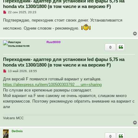
Переходник- адаптер для установки led фары 5,75 на
honda vtx 1300/1800 (в том числе и на версию F)
Н
22 сен 2025, 20:23
е
п
Подтверждаю, переходник стоит своих денег. Устанавливается
р
о
несложно. Одним словом - рекомендую.
ч
и
т
а
Rust9000
н
0
н
о
е
Переходник- адаптер для установки led фары 5,75 на
с
о
honda vtx 1300/1800 (в том числе и на версию F)
о
Н
13 май 2026, 18:55
б
е
щ
п
Для версий F появился готовый вариант у китайцев.
е
р
н
https://aliexpress.ru/item/100500303792 ... um=sharing
о
и
ч
По слухам все крепежные размеры совпадают.
е
и
Мой вариант на F мне самому не очень нравится, слишком много
т
а
компромиссов. Поэтому рекомендую обратить внимание на вариант с
н
али
н
о
е
Vulcans MCC
с
о
о
б
DeOnis
щ
0
е