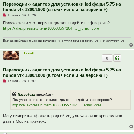
Переходник- адаптер для установки led фары 5,75 на
honda vtx 1300/1800 (в том числе и на версию F)
Н
15 май 2026, 10:26
е
п
Получается и этот вариант должен подойти в эф версию?
р
https://aliexpress.ru/item/100500557184 ... _rcmd=core
о
ч
и
т
Всегда выбирайте самый трудный путь — на нём вы не встретите конкурентов...
а
н
н
kastett
о
0
е
с
о
о
Переходник- адаптер для установки led фары 5,75 на
б
honda vtx 1300/1800 (в том числе и на версию F)
щ
е
Н
15 май 2026, 19:07
н
е
и
п
е
р
Razvedozz
писал(а):
↑
о
ч
Получается и этот вариант должен подойти в эф версию?
и
https://aliexpress.ru/item/100500557184 ... _rcmd=core
т
а
н
Могу обмерить/отфоткать родной модуль Фьюри по крепежу или
н
о
дать в Мск на примерку.
е
с
о