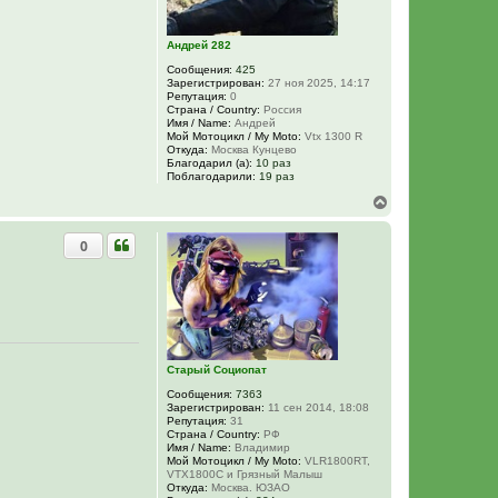
а
ч
а
Андрей 282
л
у
Сообщения:
425
Зарегистрирован:
27 ноя 2025, 14:17
Репутация:
0
Страна / Country:
Россия
Имя / Name:
Андрей
Мой Мотоцикл / My Moto:
Vtx 1300 R
Откуда:
Москва Кунцево
Благодарил (а):
10 раз
Поблагодарили:
19 раз
В
е
р
0
н
у
т
ь
с
я
к
н
Старый Социопат
а
ч
Сообщения:
7363
а
Зарегистрирован:
11 сен 2014, 18:08
л
Репутация:
31
у
Страна / Country:
РФ
Имя / Name:
Владимир
Мой Мотоцикл / My Moto:
VLR1800RT,
VTX1800C и Грязный Малыш
Откуда:
Москва. ЮЗАО