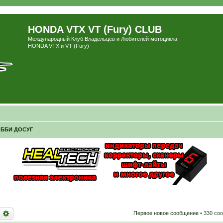
HONDA VTX VT (Fury) CLUB
Международный Клуб Владельцев и Любителей мотоцикла
HONDA VTX и VT (Fury)
ОББИ ДОСУГ
оиск
Расширенный поиск
Первое новое сообщение
• 330 со