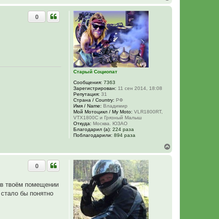
е
р
0
н
у
т
ь
с
я
к
н
Старый Социопат
а
ч
Сообщения:
7363
а
Зарегистрирован:
11 сен 2014, 18:08
л
Репутация:
31
у
Страна / Country:
РФ
Имя / Name:
Владимир
Мой Мотоцикл / My Moto:
VLR1800RT,
VTX1800C и Грязный Малыш
Откуда:
Москва. ЮЗАО
Благодарил (а):
224 раза
Поблагодарили:
894 раза
В
е
р
0
н
у
т
ь в твоём помещении
ь
 стало бы понятно
с
я
к
н