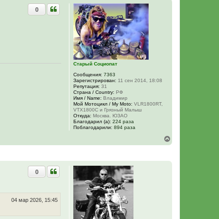
0
Старый Социопат
Сообщения:
7363
Зарегистрирован:
11 сен 2014, 18:08
Репутация:
31
Страна / Country:
РФ
Имя / Name:
Владимир
Мой Мотоцикл / My Moto:
VLR1800RT,
VTX1800C и Грязный Малыш
Откуда:
Москва. ЮЗАО
Благодарил (а):
224 раза
Поблагодарили:
894 раза
В
е
р
н
у
0
т
ь
с
я
к
04 мар 2026, 15:45
н
а