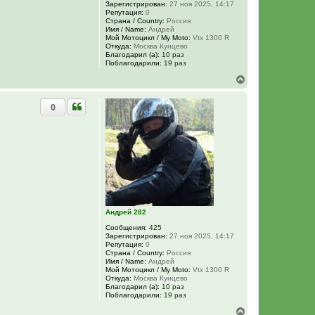
о
Зарегистрирован:
27 ноя 2025, 14:17
л
Репутация:
0
ь
Страна / Country:
Россия
з
Имя / Name:
Андрей
о
Мой Мотоцикл / My Moto:
Vtx 1300 R
в
Откуда:
Москва Кунцево
а
Благодарил (а):
10 раз
т
Поблагодарили:
19 раз
е
В
л
е
я
c
р
a
0
н
b
у
a
т
l
ь
l
с
e
r
я
o
к
н
а
ч
а
Андрей 282
л
у
Сообщения:
425
Зарегистрирован:
27 ноя 2025, 14:17
Репутация:
0
Страна / Country:
Россия
Имя / Name:
Андрей
Мой Мотоцикл / My Moto:
Vtx 1300 R
Откуда:
Москва Кунцево
Благодарил (а):
10 раз
Поблагодарили:
19 раз
В