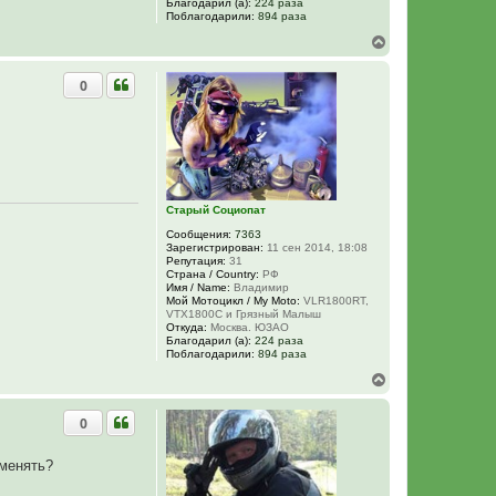
Благодарил (а):
224 раза
Поблагодарили:
894 раза
В
е
р
0
н
у
т
ь
с
я
к
н
Старый Социопат
а
ч
Сообщения:
7363
а
Зарегистрирован:
11 сен 2014, 18:08
л
Репутация:
31
у
Страна / Country:
РФ
Имя / Name:
Владимир
Мой Мотоцикл / My Moto:
VLR1800RT,
VTX1800C и Грязный Малыш
Откуда:
Москва. ЮЗАО
Благодарил (а):
224 раза
Поблагодарили:
894 раза
В
е
р
0
н
у
т
 менять?
ь
с