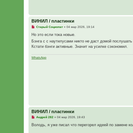
е
н
и
е
ВИНИЛ / пластинки
Н
Старый Социопат
»
04 мар 2026, 19:14
е
п
Но это если тока новые.
р
Бэнга с с наутилусами никто не даст домой послушат
о
ч
Кстати бэнги активные. Значит на усилке сэкономил.
и
т
а
WhatsApp
н
н
о
е
с
о
о
б
щ
е
н
и
е
ВИНИЛ / пластинки
Н
Андрей 282
»
04 мар 2026, 19:43
е
п
Володь, я уже писал что перегорел идеей по замене кол
р
о