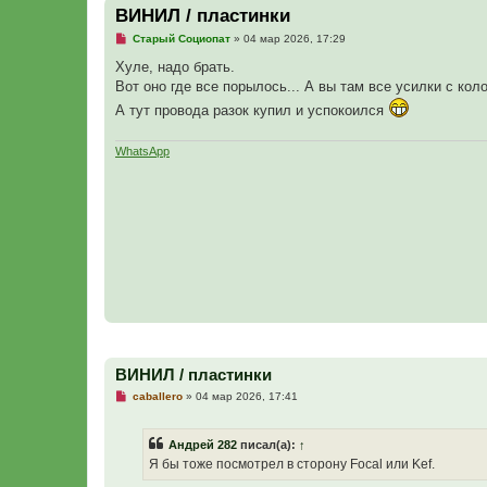
ВИНИЛ / пластинки
Н
Старый Социопат
»
04 мар 2026, 17:29
е
п
Хуле, надо брать.
р
Вот оно где все порылось... А вы там все усилки с кол
о
ч
А тут провода разок купил и успокоился
и
т
а
WhatsApp
н
н
о
е
с
о
о
б
щ
е
н
и
е
ВИНИЛ / пластинки
Н
caballero
»
04 мар 2026, 17:41
е
п
р
Андрей 282
писал(а):
↑
о
ч
Я бы тоже посмотрел в сторону Focal или Kef.
и
т