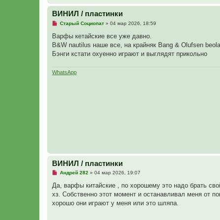
ВИНИЛ / пластинки
Н
Старый Социопат
»
04 мар 2026, 18:59
е
п
Варфы кетайские все уже давно.
р
B&W nautilus наше все, на крайняк Bang & Olufsen beola
о
ч
Бэнги кстати охуенно играют и выглядят прикольно
и
т
а
WhatsApp
н
н
о
е
с
о
о
б
щ
е
н
и
е
ВИНИЛ / пластинки
Н
Андрей 282
»
04 мар 2026, 19:07
е
п
Да, варфы китайские , по хорошему это надо брать сво
р
хз. Собственно этот момент и останавливал меня от по
о
ч
хорошо они играют у меня или это шляпа.
и
т
а