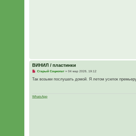
н
н
о
е
с
о
о
б
щ
е
н
и
е
ВИНИЛ / пластинки
Н
Старый Социопат
»
04 мар 2026, 19:12
е
п
Так возьми послушать домой. Я летом усилок премьеру
р
о
ч
и
т
WhatsApp
а
н
н
о
е
с
о
о
б
щ