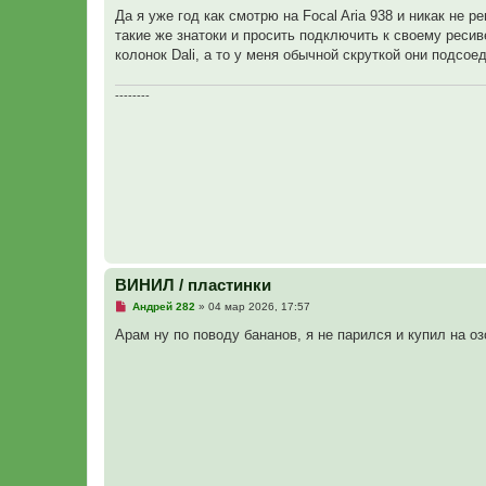
а
Да я уже год как смотрю на Focal Aria 938 и никак не 
н
такие же знатоки и просить подключить к своему ресив
н
о
колонок Dali, а то у меня обычной скруткой они подсое
е
с
о
--------
о
б
щ
е
н
и
е
ВИНИЛ / пластинки
Н
Андрей 282
»
04 мар 2026, 17:57
е
п
Арам ну по поводу бананов, я не парился и купил на оз
р
о
ч
и
т
а
н
н
о
е
с