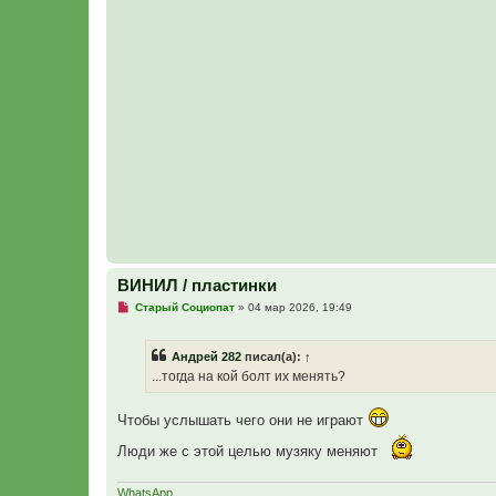
ч
и
т
а
н
н
о
е
с
о
о
б
щ
е
н
и
е
ВИНИЛ / пластинки
Н
Старый Социопат
»
04 мар 2026, 19:49
е
п
р
Андрей 282
писал(а):
↑
о
ч
...тогда на кой болт их менять?
и
т
а
Чтобы услышать чего они не играют
н
н
Люди же с этой целью музяку меняют
о
е
с
о
WhatsApp