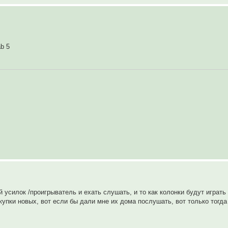
b 5
й усилок /проигрыватель и ехать слушать, и то как колонки будут играт
купки новых, вот если бы дали мне их дома послушать, вот только тогда