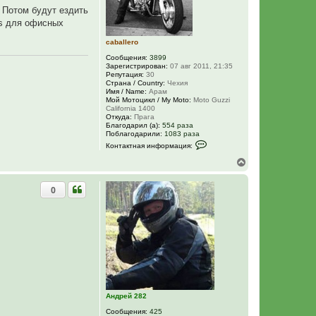
ч
. Потом будут ездить
а
л
gs для офисных
у
caballero
Сообщения:
3899
Зарегистрирован:
07 авг 2011, 21:35
Репутация:
30
Страна / Country:
Чехия
Имя / Name:
Арам
Мой Мотоцикл / My Moto:
Moto Guzzi
California 1400
Откуда:
Прага
Благодарил (а):
554 раза
Поблагодарили:
1083 раза
К
Контактная информация:
о
н
В
т
е
а
р
к
0
н
т
у
н
а
т
я
ь
и
с
н
я
ф
к
о
н
р
м
а
а
ч
ц
а
и
Андрей 282
л
я
у
п
Сообщения:
425