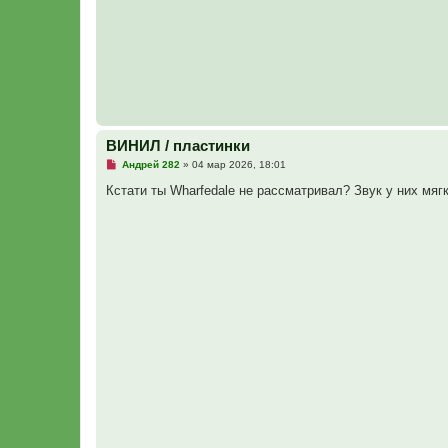
о
о
б
щ
е
н
и
е
ВИНИЛ / пластинки
Н
Андрей 282
»
04 мар 2026, 18:01
е
п
Кстати ты Wharfedale не рассматривал? Звук у них мягк
р
о
ч
и
т
а
н
н
о
е
с
о
о
б
щ
е
н
и
е