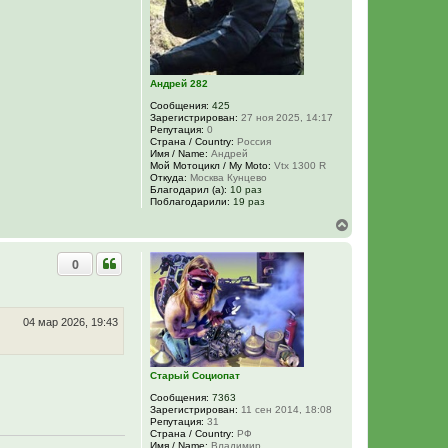
я
к
н
а
ч
а
Андрей 282
л
у
Сообщения:
425
Зарегистрирован:
27 ноя 2025, 14:17
Репутация:
0
Страна / Country:
Россия
Имя / Name:
Андрей
Мой Мотоцикл / My Moto:
Vtx 1300 R
Откуда:
Москва Кунцево
Благодарил (а):
10 раз
Поблагодарили:
19 раз
В
е
р
0
н
у
т
ь
с
04 мар 2026, 19:43
я
к
н
Старый Социопат
а
ч
Сообщения:
7363
а
Зарегистрирован:
11 сен 2014, 18:08
л
Репутация:
31
у
Страна / Country:
РФ
Имя / Name:
Владимир