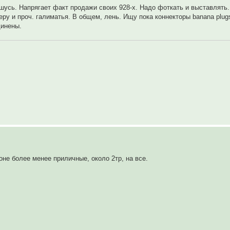
решусь. Напрягает факт продажи своих 928-х. Надо фоткать и выставлять
еру и проч. галиматья. В общем, лень. Ищу пока коннекторы banana plu
динены.
оне более менее приличные, около 2тр, на все.