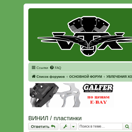
Регистрация
Ссылки
FAQ
Список форумов
ОСНОВНОЙ ФОРУМ
УВЛЕЧЕНИЯ Х
ВИНИЛ / пластинки
Ответить
П
О
т
в
е
т
и
т
ь