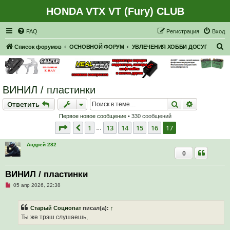
HONDA VTX VT (Fury) CLUB
Регистрация
FAQ
Р
е
г
и
с
т
р
а
ц
и
я
Вход
П
Список форумов
ОСНОВНОЙ ФОРУМ
УВЛЕЧЕНИЯ ХОББИ ДОСУГ
о
и
с
ВИНИЛ / пластинки
к
Ответить
Поиск
Расширен
О
т
в
е
т
и
т
ь
Первое новое сообщение
• 330 сообщений
Страница
17
из
17
1
13
14
15
16
17
Пред.
…
Андрей 282
0
ВИНИЛ / пластинки
Н
05 апр 2026, 22:38
е
п
р
Старый Социопат
писал(а):
↑
о
ч
Ты же трэш слушаешь,
и
т