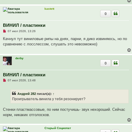
е
и
т
kastett
а
0
н
н
о
е
ВИНИЛ / пластинки
с
Н
о
07 июл 2026, 13:26
е
о
п
б
Качнул тут виниловые рипы на днях, парни, я дико извиняюсь, но по
р
щ
сравнению с лосслессом, слушать это невозможно)
о
е
ч
н
и
и
т
е
derby
а
0
н
н
о
е
ВИНИЛ / пластинки
с
Н
о
07 июл 2026, 13:48
е
о
п
б
р
щ
Андрей 282
писал(а):
↑
о
е
ч
н
Проигрыватель винила у тебя резонирует?
и
и
т
е
а
Стенки пластмассовые, по ним постучишь- звук нехороший. Сейчас
н
норм, никаких отголосков.
н
о
е
с
Старый Социопат
о