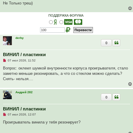
а
Не Только треш)
н
н
о
ПОДДЕРЖКА ФОРУМА
е
с
о
о
б
щ
е
derby
н
0
и
е
ВИНИЛ / пластинки
Н
07 июл 2026, 11:52
е
п
Вопрос: оклеил шумкой внутренности корпуса проигрывателя, стало
р
заметно меньше резонировать, а что со стеклом можно сделать?
о
ч
Снять- нельзя....
и
т
а
н
Андрей 282
н
0
о
е
с
ВИНИЛ / пластинки
о
о
Н
07 июл 2026, 12:07
б
е
щ
п
Проигрыватель винила у тебя резонирует?
е
р
н
о
и
ч