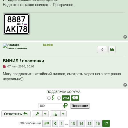
н
о
Надо что-то такое поискать. Прозрачное.
е
с
о
о
б
щ
е
н
и
е
kastett
0
ВИНИЛ / пластинки
Н
07 июл 2026, 20:01
е
п
Могу предложить китайский пинлок, смотреть через него все равно
р
нереально))
о
ч
и
т
ПОДДЕРЖКА ФОРУМА
а
н
н
о
е
с
Ответить
О
т
в
е
т
и
т
ь
о
о
б
Страница
17
из
17
1
13
14
15
16
17
Пред.
330 сообщений
…
щ
е