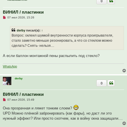
0
о
б
щ
ВИНИЛ / пластинки
е
н
Н
07 июл 2026, 15:26
и
е
е
п
р
derby
писал(а):
↑
о
ч
Вопрос: оклеил шумкой внутренности корпуса проигрывателя,
и
стало заметно меньше резонировать, а что со стеклом можно
т
а
сделать? Снять- нельзя....
н
н
о
А если баллон монтажной пены распылить под стекло?
е
с
о
WhatsApp
о
б
щ
derby
е
н
0
и
е
ВИНИЛ / пластинки
Н
07 июл 2026, 15:49
е
п
Она прозрачная и ляжет тонким слоем?
р
UPD Можно плёнкой забронировать (как фары), но даст ли это
о
ч
нужный эффект? Или просто скотчем, как в войну окна защищали....
и
т
а