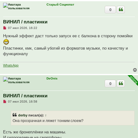
н
Старый Социопат
н
0
о
е
с
ВИНИЛ / пластинки
о
о
Н
07 июл 2026, 16:22
б
е
щ
п
Нужный эффект даст только запуск ее с балкона в сторону помойки
е
р
н
о
и
ч
Пластинки, кмк, самый убогий из форматов музыки, по качеству и
е
и
функционалу
т
а
н
н
WhatsApp
о
е
с
DeOnis
о
0
о
б
щ
е
ВИНИЛ / пластинки
н
Н
и
07 июл 2026, 16:58
е
е
п
р
derby
писал(а):
↑
о
ч
Она прозрачная и ляжет тонким слоем?
и
т
а
Есть же бронеплёнки на машины.
н
И гидрогелевые на смартфоны.