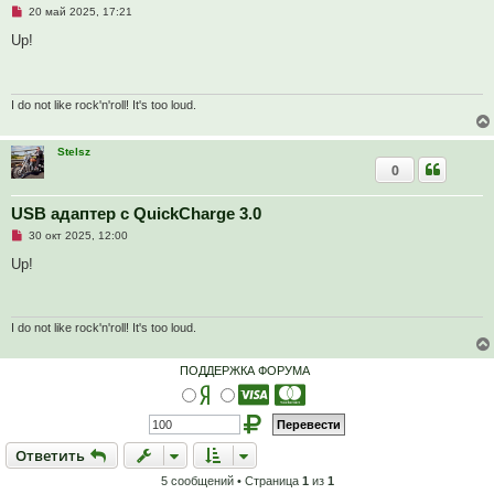
Н
20 май 2025, 17:21
щ
е
е
п
Up!
н
р
и
о
е
ч
и
т
I do not like rock'n'roll! It's too loud.
а
н
н
Stelsz
о
0
е
с
о
о
USB адаптер с QuickCharge 3.0
б
Н
30 окт 2025, 12:00
щ
е
е
п
Up!
н
р
и
о
е
ч
и
т
I do not like rock'n'roll! It's too loud.
а
н
н
ПОДДЕРЖКА ФОРУМА
о
е
с
о
о
б
Ответить
О
т
в
е
т
и
т
ь
щ
е
5 сообщений • Страница
1
из
1
н