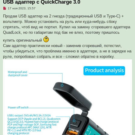
USB адаптер с QuickCharge 3.0
Н
17 ноя 2023, 15:57
е
п
Продам USB адаптер на 2 гнезда (традиционный USB и Type-C) +
р
вольтметр. Можно установить на руль или куда-нибудь сбоку
о
ч
спрятать, чтоб вид не портил. Купил на замену сгоревшего адаптера
и
QuadLock, но по габаритам под бак не влез, поэтому пришлось
т
а
купить оригинальный
н
н
Сам адаптер практически новый - заменив сгоревший, потестил,
о
чтобы убедиться, что проблема именно в адаптере, а не в зарядке на
е
с
руле, попробовал собрать и все - сложил обратно в коробку.
о
о
б
щ
е
н
и
е