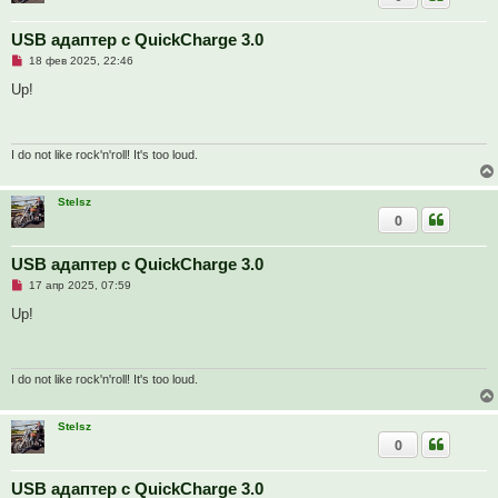
USB адаптер с QuickCharge 3.0
Н
18 фев 2025, 22:46
е
п
Up!
р
о
ч
и
т
I do not like rock'n'roll! It's too loud.
а
н
н
Stelsz
о
0
е
с
о
о
USB адаптер с QuickCharge 3.0
б
Н
17 апр 2025, 07:59
щ
е
е
п
Up!
н
р
и
о
е
ч
и
т
I do not like rock'n'roll! It's too loud.
а
н
н
Stelsz
о
0
е
с
о
о
USB адаптер с QuickCharge 3.0
б