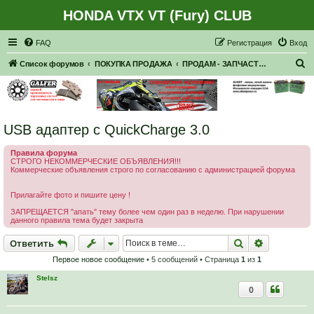
HONDA VTX VT (Fury) CLUB
Регистрация
FAQ
Р
е
г
и
с
т
р
а
ц
и
я
Вход
П
Список форумов
ПОКУПКА ПРОДАЖА
ПРОДАМ - ЗАПЧАСТИ, НАВЕСНОЕ
о
и
с
USB адаптер с QuickCharge 3.0
к
Правила форума
СТРОГО НЕКОММЕРЧЕСКИЕ ОБЪЯВЛЕНИЯ!!!
Коммерческие объявления строго по согласованию с администрацией форума
Прилагайте фото и пишите цену !
ЗАПРЕЩАЕТСЯ "апать" тему более чем один раз в неделю. При нарушении
данного правила тема будет закрыта
Ответить
Поиск
Расширен
О
т
в
е
т
и
т
ь
Первое новое сообщение
• 5 сообщений • Страница
1
из
1
Stelsz
0