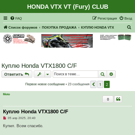
HONDA VTX VT (Fury) CLUB
Регистрация
FAQ
Р
е
г
и
с
т
р
а
ц
и
я
Вход
П
Список форумов
ПОКУПКА ПРОДАЖА
КУПЛЮ HONDA VTX
о
и
с
к
Куплю Honda VTX1800 C/F
Ответить
Поиск
Расширен
О
т
в
е
т
и
т
ь
1
2
Пред.
Первое новое сообщение
• 23 сообщения
Moto
0
Куплю Honda VTX1800 C/F
Н
05 апр 2025, 20:40
е
п
Купил. Всем спасибо.
р
о