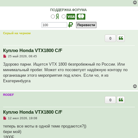
ч
и
т
ПОДДЕРЖКА ФОРУМА
а
н
н
о
е
с
Серый на черном
о
0
о
б
щ
е
Куплю Honda VTX1800 C/F
н
Н
и
25 май 2026, 08:45
е
е
п
Здорово парни. Ищется VTX 1800 безпробежный по России. Или
р
минимальный пробег. Может кто посоветует надёжную контору по
о
ч
организации этого мероприятия под ключ. Если чо, я из
и
Екатеринбурга
т
а
н
н
RODEF
о
0
е
с
о
Куплю Honda VTX1800 C/F
о
б
Н
12 июл 2026, 19:08
щ
е
е
п
теперь все моты в одной теме продаются?))
н
р
и
бери мой)
о
е
ч
1800F