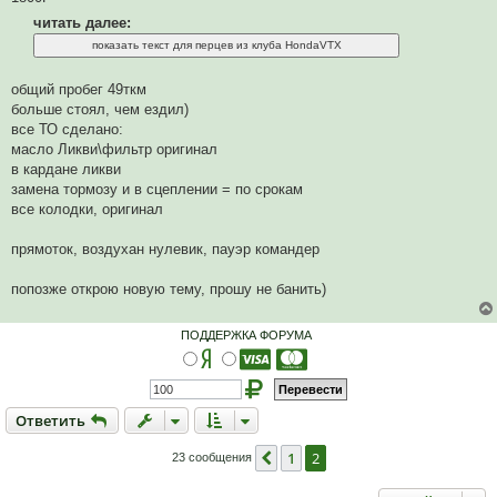
и
т
читать далее:
а
н
н
о
общий пробег 49ткм
е
с
больше стоял, чем ездил)
о
все ТО сделано:
о
б
масло Ликви\фильтр оригинал
щ
в кардане ликви
е
н
замена тормозу и в сцеплении = по срокам
и
все колодки, оригинал
е
прямоток, воздухан нулевик, пауэр командер
попозже открою новую тему, прошу не банить)
ПОДДЕРЖКА ФОРУМА
Ответить
О
т
в
е
т
и
т
ь
1
2
Пред.
23 сообщения