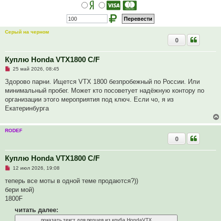
н
н
о
е
с
Серый на черном
о
0
о
б
щ
е
Куплю Honda VTX1800 C/F
н
Н
и
25 май 2026, 08:45
е
е
п
Здорово парни. Ищется VTX 1800 безпробежный по России. Или
р
минимальный пробег. Может кто посоветует надёжную контору по
о
ч
организации этого мероприятия под ключ. Если чо, я из
и
Екатеринбурга
т
а
н
н
RODEF
о
0
е
с
о
Куплю Honda VTX1800 C/F
о
б
Н
12 июл 2026, 19:08
щ
е
е
п
теперь все моты в одной теме продаются?))
н
р
и
бери мой)
о
е
ч
1800F
и
т
читать далее:
а
н