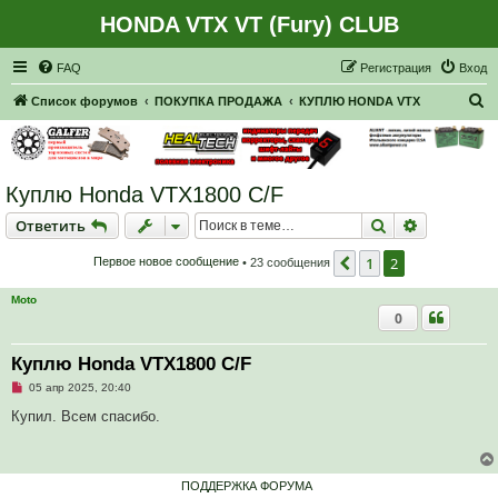
HONDA VTX VT (Fury) CLUB
Регистрация
FAQ
Р
е
г
и
с
т
р
а
ц
и
я
Вход
П
Список форумов
ПОКУПКА ПРОДАЖА
КУПЛЮ HONDA VTX
о
и
с
Куплю Honda VTX1800 C/F
к
Ответить
Поиск
Расширен
О
т
в
е
т
и
т
ь
1
2
Пред.
Первое новое сообщение
• 23 сообщения
Moto
0
Куплю Honda VTX1800 C/F
Н
05 апр 2025, 20:40
е
п
Купил. Всем спасибо.
р
о
ч
и
т
ПОДДЕРЖКА ФОРУМА
а