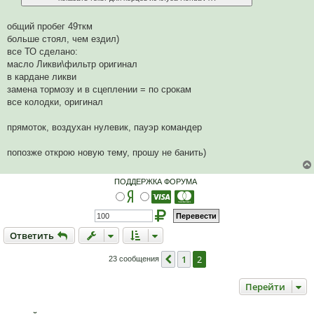
н
о
общий пробег 49ткм
е
с
больше стоял, чем ездил)
о
все ТО сделано:
о
б
масло Ликви\фильтр оригинал
щ
в кардане ликви
е
н
замена тормозу и в сцеплении = по срокам
и
все колодки, оригинал
е
прямоток, воздухан нулевик, пауэр командер
попозже открою новую тему, прошу не банить)
ПОДДЕРЖКА ФОРУМА
Ответить
О
т
в
е
т
и
т
ь
1
2
Пред.
23 сообщения
Перейти