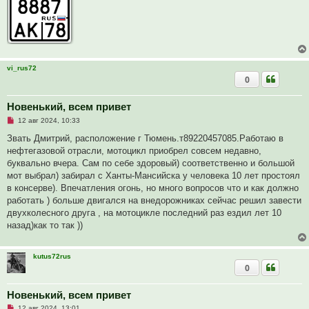
и
е
vi_rus72
0
Новенький, всем привет
Н
12 авг 2024, 10:33
е
п
Звать Дмитрий, расположение г Тюмень.т89220457085.Работаю в
р
нефтегазовой отрасли, мотоцикл приобрел совсем недавно,
о
ч
буквально вчера. Сам по себе здоровый) соответственно и большой
и
мот выбрал) забирал с Ханты-Мансийска у человека 10 лет простоял
т
а
в консерве). Впечатления огонь, но много вопросов что и как должно
н
работать ) больше двигался на внедорожниках сейчас решил завести
н
о
двухколесного друга , на мотоцикле последний раз ездил лет 10
е
назад)как то так ))
с
о
о
б
kutus72rus
щ
0
е
н
и
Новенький, всем привет
е
Н
12 авг 2024, 13:01