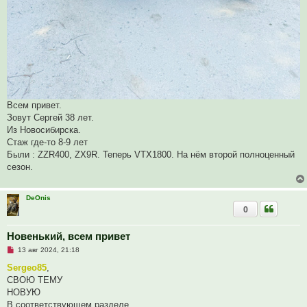
Всем привет.
Зовут Сергей 38 лет.
Из Новосибирска.
Стаж где-то 8-9 лет
Были : ZZR400, ZX9R. Теперь VTX1800. На нём второй полноценный
сезон.
DeOnis
0
Новенький, всем привет
Н
13 авг 2024, 21:18
е
п
Sergeo85
,
р
СВОЮ ТЕМУ
о
ч
НОВУЮ
и
В соответствующем разделе.
т