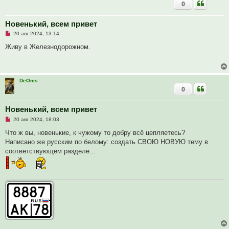
0
н
н
о
е
Новенький, всем привет
с
Н
о
20 авг 2024, 13:14
е
о
п
б
Живу в Железнодорожном.
р
щ
о
е
ч
н
и
и
т
е
DeOnis
а
0
н
н
о
е
Новенький, всем привет
с
Н
о
20 авг 2024, 18:03
е
о
п
б
Что ж вы, новенькие, к чужому то добру всё цепляетесь?
р
щ
Написано же русским по белому: создать СВОЮ НОВУЮ тему в
о
е
ч
н
соответствующем разделе...
и
и
т
е
а
н
н
о
е
с
о
о
б
щ