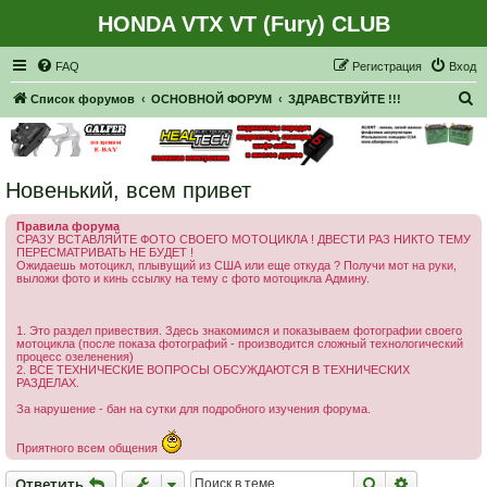
HONDA VTX VT (Fury) CLUB
Регистрация
FAQ
Р
е
г
и
с
т
р
а
ц
и
я
Вход
П
Список форумов
ОСНОВНОЙ ФОРУМ
ЗДРАВСТВУЙТЕ !!!
о
и
с
Новенький, всем привет
к
Правила форума
СРАЗУ ВСТАВЛЯЙТЕ ФОТО СВОЕГО МОТОЦИКЛА ! ДВЕСТИ РАЗ НИКТО ТЕМУ
ПЕРЕСМАТРИВАТЬ НЕ БУДЕТ !
Ожидаешь мотоцикл, плывущий из США или еще откуда ? Получи мот на руки,
выложи фото и кинь ссылку на тему с фото мотоцикла Админу.
1. Это раздел привествия. Здесь знакомимся и показываем фотографии своего
мотоцикла (после показа фотографий - производится сложный технологический
процесс озеленения)
2. ВСЕ ТЕХНИЧЕСКИЕ ВОПРОСЫ ОБСУЖДАЮТСЯ В ТЕХНИЧЕСКИХ
РАЗДЕЛАХ.
За нарушение - бан на сутки для подробного изучения форума.
Приятного всем общения
Ответить
Поиск
Расширен
О
т
в
е
т
и
т
ь