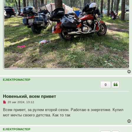
EJIEKTPOMACTEP
0
Новенький, всем привет
Н
20 авг 2024, 13:12
е
п
Всем привет, за рулем второй сезон. Работаю в энергетике. Купил
р
мот мечты своего детства. Как то так
о
ч
и
т
EJIEKTPOMACTEP
а