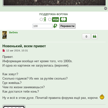
ПОДДЕРЖКА ФОРУМА
DeOnis
0
Новенький, всем привет
Н
12 авг 2024, 10:31
е
п
Привет.
р
Информации вообще нет кроме того, что 1800s.
о
ч
И одна из картинок не загрузилась (верхняя).
и
т
а
Как зовут?
н
Сколько годиков? Из них за рулём сколько?
н
о
Где живёшь?
е
Чем по жизни занимаешься?
с
о
Как достался тебе конь?
о
б
Ну и всё в этом духе. Почитай правила форума ещё раз, короче.
щ
е
н