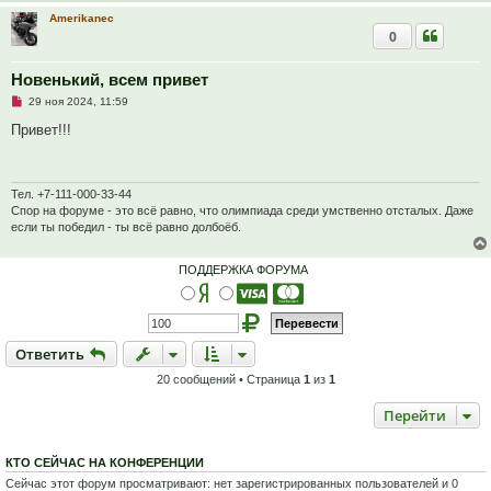
е
н
Amerikanec
и
0
е
Новенький, всем привет
Н
29 ноя 2024, 11:59
е
п
Привет!!!
р
о
ч
и
т
Тел. +7-111-000-33-44
а
Спор на форуме - это всё равно, что олимпиада среди умственно отсталых. Даже
н
если ты победил - ты всё равно долбоёб.
н
о
е
ПОДДЕРЖКА ФОРУМА
с
о
о
б
щ
е
Ответить
О
т
в
е
т
и
т
ь
н
и
е
20 сообщений • Страница
1
из
1
Перейти
КТО СЕЙЧАС НА КОНФЕРЕНЦИИ
Сейчас этот форум просматривают: нет зарегистрированных пользователей и 0