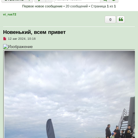
Первое новое сообщение
• 20 сообщений • Страница
1
из
1
vi_rus72
0
Новенький, всем привет
Н
12 авг 2024, 10:16
е
п
р
о
ч
и
т
а
н
н
о
е
с
о
о
б
щ
е
н
и
е