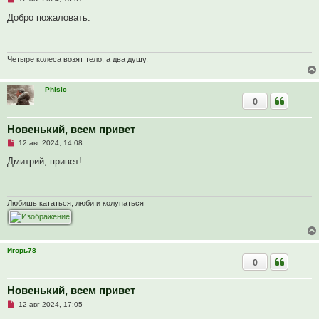
е
п
Добро пожаловать.
р
о
ч
и
т
Четыре колеса возят тело, а два душу.
а
н
н
Phisic
о
0
е
с
о
о
Новенький, всем привет
б
Н
12 авг 2024, 14:08
щ
е
е
п
Дмитрий, привет!
н
р
и
о
е
ч
и
т
Любишь кататься, люби и колупаться
а
н
н
о
е
Игорь78
с
0
о
о
б
щ
Новенький, всем привет
е
Н
12 авг 2024, 17:05
н
е
и