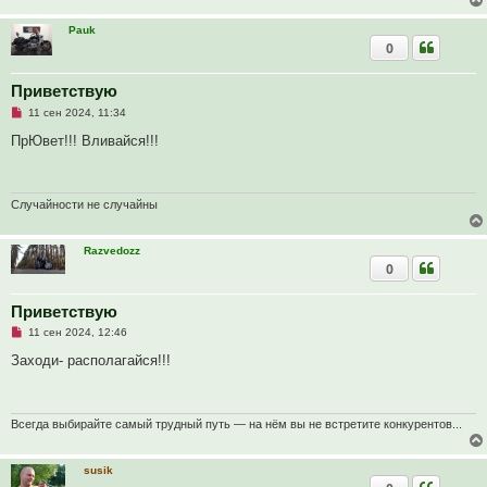
и
т
Pauk
а
0
н
н
о
е
Приветствую
с
Н
о
11 сен 2024, 11:34
е
о
п
б
ПрЮвет!!! Вливайся!!!
р
щ
о
е
ч
н
и
и
т
е
Случайности не случайны
а
н
н
Razvedozz
о
0
е
с
о
о
Приветствую
б
Н
11 сен 2024, 12:46
щ
е
е
п
Заходи- располагайся!!!
н
р
и
о
е
ч
и
т
Всегда выбирайте самый трудный путь — на нём вы не встретите конкурентов...
а
н
н
susik
о