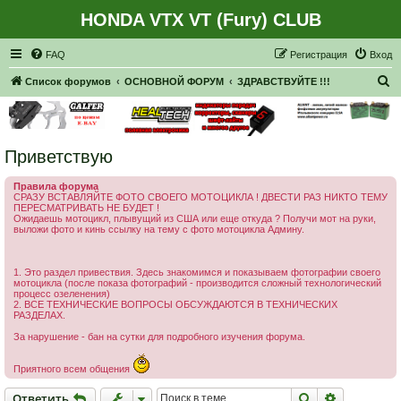
HONDA VTX VT (Fury) CLUB
Регистрация
FAQ
Р
е
г
и
с
т
р
а
ц
и
я
Вход
П
Список форумов
ОСНОВНОЙ ФОРУМ
ЗДРАВСТВУЙТЕ !!!
о
и
с
Приветствую
к
Правила форума
СРАЗУ ВСТАВЛЯЙТЕ ФОТО СВОЕГО МОТОЦИКЛА ! ДВЕСТИ РАЗ НИКТО ТЕМУ
ПЕРЕСМАТРИВАТЬ НЕ БУДЕТ !
Ожидаешь мотоцикл, плывущий из США или еще откуда ? Получи мот на руки,
выложи фото и кинь ссылку на тему с фото мотоцикла Админу.
1. Это раздел привествия. Здесь знакомимся и показываем фотографии своего
мотоцикла (после показа фотографий - производится сложный технологический
процесс озеленения)
2. ВСЕ ТЕХНИЧЕСКИЕ ВОПРОСЫ ОБСУЖДАЮТСЯ В ТЕХНИЧЕСКИХ
РАЗДЕЛАХ.
За нарушение - бан на сутки для подробного изучения форума.
Приятного всем общения
Ответить
Поиск
Расширен
О
т
в
е
т
и
т
ь