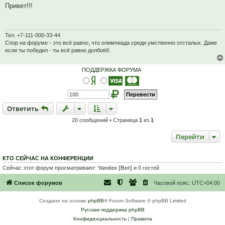
п
б
Привет!!!
р
щ
о
е
ч
н
и
и
т
е
Тел. +7-111-000-33-44
а
Спор на форуме - это всё равно, что олимпиада среди умственно отсталых. Даже
н
если ты победил - ты всё равно долбоёб.
н
о
е
ПОДДЕРЖКА ФОРУМА
с
о
о
б
щ
е
Ответить
О
т
в
е
т
и
т
ь
н
и
е
20 сообщений • Страница
1
из
1
Перейти
КТО СЕЙЧАС НА КОНФЕРЕНЦИИ
Сейчас этот форум просматривают:
Yandex [Bot]
и 0 гостей
Список форумов
Часовой пояс:
UTC+04:00
Создано на основе
phpBB
® Forum Software © phpBB Limited
Русская поддержка phpBB
Конфиденциальность
|
Правила