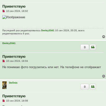
Приветствую
Н
10 сен 2024, 18:02
е
п
р
о
ч
и
Последний раз редактировалось
Dmitry3341
10 сен 2024, 20:35, всего
т
редактировалось 6 раз.
а
н
н
о
Dmitry3341
е
0
с
о
о
Приветствую
б
щ
Н
10 сен 2024, 18:04
е
е
н
п
Не понимаю фото погрузились или нет. На телефоне не отображает
и
р
е
о
ч
и
т
DeOnis
а
0
н
н
о
е
Приветствую
с
Н
о
10 сен 2024, 18:08
е
о