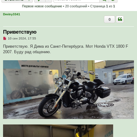
Первое новое сообщение
• 20 сообщений • Страница
1
из
1
Dmitry3341
0
Приветствую
Н
10 сен 2024, 17:55
е
п
Приветствую. Я Дима из Санкт-Петербурга. Мот Honda VTX 1800 F
р
2007. Буду рад общению.
о
ч
и
т
а
н
н
о
е
с
о
о
б
щ
е
н
и
е