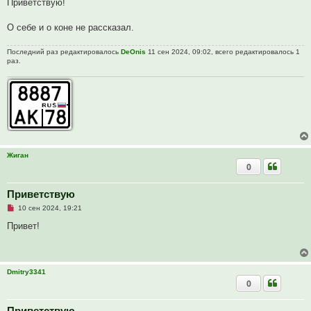
п
б
Приветствую!
р
щ
о
е
ч
н
О себе и о коне не рассказал.
и
и
т
е
а
Последний раз редактировалось
DeOnis
11 сен 2024, 09:02, всего редактировалось 1
н
раз.
н
о
е
с
о
о
б
щ
е
н
и
Жиган
е
0
Приветствую
Н
10 сен 2024, 19:21
е
п
Привет!
р
о
ч
и
т
Dmitry3341
а
0
н
н
о
е
Приветствую