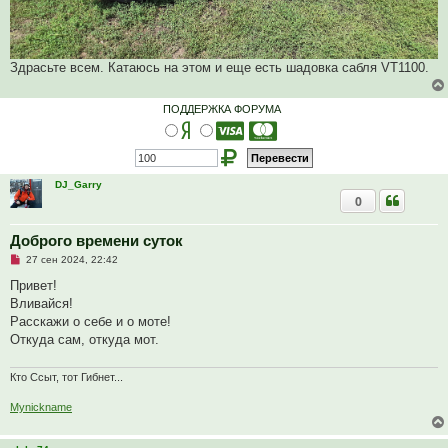
Здрасьте всем. Катаюсь на этом и еще есть шадовка сабля VT1100.
ПОДДЕРЖКА ФОРУМА
DJ_Garry
0
Доброго времени суток
Н
27 сен 2024, 22:42
е
п
Привет!
р
Вливайся!
о
ч
Расскажи о себе и о моте!
и
Откуда сам, откуда мот.
т
а
н
Кто Ссыт, тот Гибнет...
н
о
е
Mynickname
с
о
о