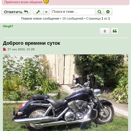
Приятного всем общения
Ответить
Поиск
Расширен
О
т
в
е
т
и
т
ь
Первое новое сообщение
• 16 сообщений • Страница
1
из
1
Oleg07
0
Доброго времени суток
Н
27 сен 2024, 21:28
е
п
р
о
ч
и
т
а
н
н
о
е
с
о
о
б
щ
е
н
и
е