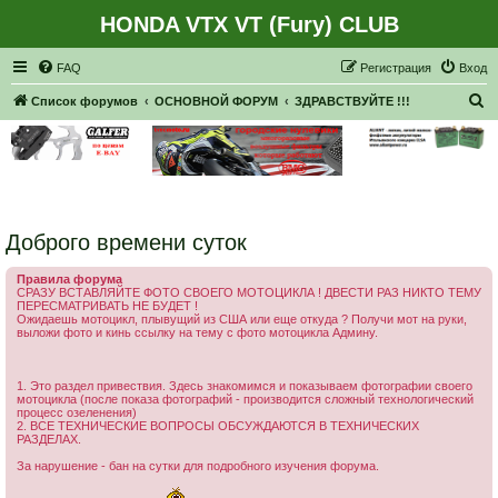
HONDA VTX VT (Fury) CLUB
Регистрация
FAQ
Р
е
г
и
с
т
р
а
ц
и
я
Вход
П
Список форумов
ОСНОВНОЙ ФОРУМ
ЗДРАВСТВУЙТЕ !!!
о
и
с
к
Доброго времени суток
Правила форума
СРАЗУ ВСТАВЛЯЙТЕ ФОТО СВОЕГО МОТОЦИКЛА ! ДВЕСТИ РАЗ НИКТО ТЕМУ
ПЕРЕСМАТРИВАТЬ НЕ БУДЕТ !
Ожидаешь мотоцикл, плывущий из США или еще откуда ? Получи мот на руки,
выложи фото и кинь ссылку на тему с фото мотоцикла Админу.
1. Это раздел привествия. Здесь знакомимся и показываем фотографии своего
мотоцикла (после показа фотографий - производится сложный технологический
процесс озеленения)
2. ВСЕ ТЕХНИЧЕСКИЕ ВОПРОСЫ ОБСУЖДАЮТСЯ В ТЕХНИЧЕСКИХ
РАЗДЕЛАХ.
За нарушение - бан на сутки для подробного изучения форума.