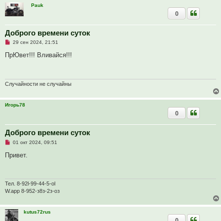
б
Pauk
щ
0
е
н
и
е
Доброго времени суток
Н
29 сен 2024, 21:51
е
п
ПрЮвет!!! Вливайся!!!
р
о
ч
и
т
Случайности не случайны
а
н
н
Игорь78
о
0
е
с
о
о
Доброго времени суток
б
Н
01 окт 2024, 09:51
щ
е
е
п
Привет.
н
р
и
о
е
ч
и
т
Тел. 8-92l-99-44-5-оl
а
W.app 8-952-з8з-2з-оз
н
н
о
kutus72rus
е
с
0