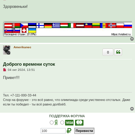
е
п
Здоровеньки!
р
о
ч
и
т
а
н
н
о
е
с
Amerikanec
о
0
о
б
щ
Доброго времени суток
е
н
Н
04 окт 2024, 13:51
и
е
е
п
Привет!!!
р
о
ч
и
т
Тел. +7-111-000-33-44
а
Спор на форуме - это всё равно, что олимпиада среди умственно отсталых. Даже
н
если ты победил - ты всё равно долбоёб.
н
о
е
ПОДДЕРЖКА ФОРУМА
с
о
о
б
щ
е