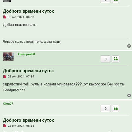
о
о
б
Доброго времени суток
щ
е
Н
02 окт 2024, 06:56
н
е
и
п
Добро пожаловать
е
р
о
ч
и
т
Четыре колеса возят тело, а два душу.
а
н
н
Григорий58
о
0
е
с
о
о
Доброго времени суток
б
Н
02 окт 2024, 07:34
щ
е
е
п
здравствуйте!!!руль в колени упирается???..эт какого же Вы роста
н
р
и
товарисч???
о
е
ч
и
т
Oleg07
а
0
н
н
о
е
Доброго времени суток
с
Н
о
02 окт 2024, 08:13
е
о