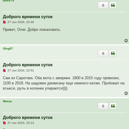
aleks74
б
щ
0
е
н
и
Доброго времени суток
е
Н
27 сен 2024, 22:49
е
п
Привет, Олег. Добро пожаловать.
р
о
ч
и
т
Oleg07
а
0
н
н
о
е
Доброго времени суток
с
Н
о
27 сен 2024, 22:51
е
о
п
б
Сам из Саратова. Оба мота с америки. 1800 в 2015 году привезен,
р
щ
1100 в 2018. На шадовке джимхану еще немного катаю. Пробовал на
о
е
ч
н
втыксе, руль в коленки упирается))))
и
и
т
е
а
Жиган
н
н
0
о
е
с
Доброго времени суток
о
о
Н
27 сен 2024, 23:13
б
е
щ