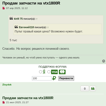
Продам запчасти на vtx1800R
Н
07 апр 2025, 11:12
е
п
р
kirill 75
писал(а):
↑
о
ч
и
Евгений118
писал(а):
↑
т
а
Пульт правый какая цена? Возможно нужен будет.
н
н
о
5 тыс
е
с
о
Спасибо. Но вопрос решился починкой своего.
о
б
щ
Человек он умный, но чтоб умно поступать — одного ума мало.
е
н
и
ПОДДЕРЖКА ФОРУМА
е
Zloydok
0
Продам запчасти на vtx1800R
Н
21 июл 2025, 21:27
е