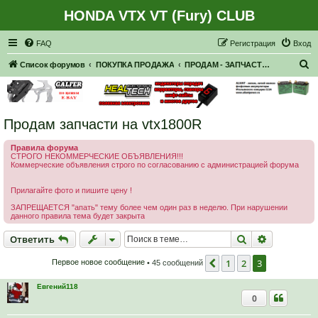
HONDA VTX VT (Fury) CLUB
Регистрация
FAQ
Р
е
г
и
с
т
р
а
ц
и
я
Вход
П
Список форумов
ПОКУПКА ПРОДАЖА
ПРОДАМ - ЗАПЧАСТИ, НАВЕСНОЕ
о
и
с
Продам запчасти на vtx1800R
к
Правила форума
СТРОГО НЕКОММЕРЧЕСКИЕ ОБЪЯВЛЕНИЯ!!!
Коммерческие объявления строго по согласованию с администрацией форума
Прилагайте фото и пишите цену !
ЗАПРЕЩАЕТСЯ "апать" тему более чем один раз в неделю. При нарушении
данного правила тема будет закрыта
Ответить
Поиск
Расширен
О
т
в
е
т
и
т
ь
1
2
3
Пред.
Первое новое сообщение
• 45 сообщений
Евгений118
0