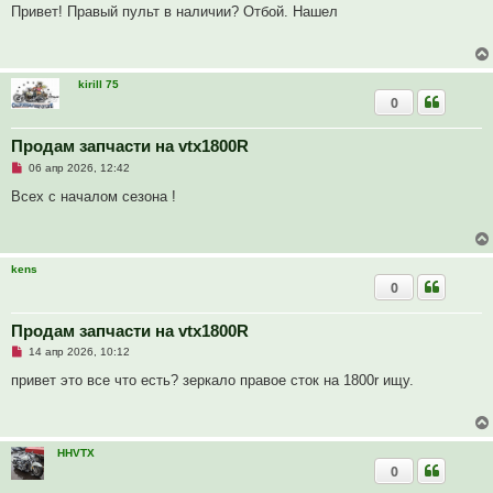
п
Привет! Правый пульт в наличии? Отбой. Нашел
р
о
ч
и
т
kirill 75
а
0
н
н
о
е
Продам запчасти на vtx1800R
с
Н
о
06 апр 2026, 12:42
е
о
п
б
Всех с началом сезона !
р
щ
о
е
ч
н
и
и
т
е
kens
а
0
н
н
о
е
Продам запчасти на vtx1800R
с
Н
о
14 апр 2026, 10:12
е
о
п
б
привет это все что есть? зеркало правое сток на 1800r ищу.
р
щ
о
е
ч
н
и
и
т
е
HHVTX
а
0
н
н