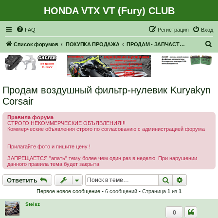
HONDA VTX VT (Fury) CLUB
Регистрация
FAQ
Р
е
г
и
с
т
р
а
ц
и
я
Вход
П
Список форумов
ПОКУПКА ПРОДАЖА
ПРОДАМ - ЗАПЧАСТИ, НАВЕСНОЕ
о
и
с
Продам воздушный фильтр-нулевик Kuryakyn
к
Corsair
Правила форума
СТРОГО НЕКОММЕРЧЕСКИЕ ОБЪЯВЛЕНИЯ!!!
Коммерческие объявления строго по согласованию с администрацией форума
Прилагайте фото и пишите цену !
ЗАПРЕЩАЕТСЯ "апать" тему более чем один раз в неделю. При нарушении
данного правила тема будет закрыта
Ответить
Поиск
Расширен
О
т
в
е
т
и
т
ь
Первое новое сообщение
• 6 сообщений • Страница
1
из
1
Stelsz
0