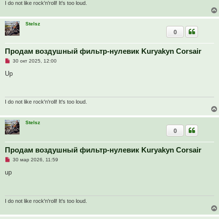
т
I do not like rock'n'roll! It's too loud.
а
н
н
Stelsz
о
0
е
с
о
о
Продам воздушный фильтр-нулевик Kuryakyn Corsair
б
Н
30 окт 2025, 12:00
щ
е
е
п
Up
н
р
и
о
е
ч
и
т
I do not like rock'n'roll! It's too loud.
а
н
н
Stelsz
о
0
е
с
о
о
Продам воздушный фильтр-нулевик Kuryakyn Corsair
б
Н
30 мар 2026, 11:59
щ
е
е
п
up
н
р
и
о
е
ч
и
т
I do not like rock'n'roll! It's too loud.
а
н
н