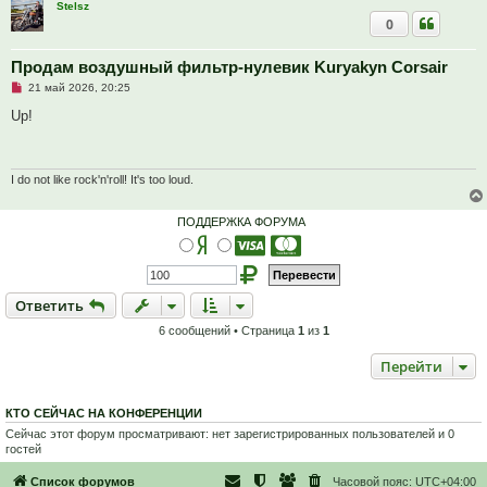
Stelsz
о
0
е
с
о
о
Продам воздушный фильтр-нулевик Kuryakyn Corsair
б
Н
21 май 2026, 20:25
щ
е
е
п
Up!
н
р
и
о
е
ч
и
т
I do not like rock'n'roll! It's too loud.
а
н
н
ПОДДЕРЖКА ФОРУМА
о
е
с
о
о
б
Ответить
О
т
в
е
т
и
т
ь
щ
е
6 сообщений • Страница
1
из
1
н
и
е
Перейти
КТО СЕЙЧАС НА КОНФЕРЕНЦИИ
Сейчас этот форум просматривают: нет зарегистрированных пользователей и 0
гостей
Список форумов
Часовой пояс:
UTC+04:00