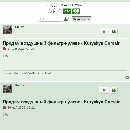
ПОДДЕРЖКА ФОРУМА
Stelsz
0
Продам воздушный фильтр-нулевик Kuryakyn Corsair
Н
17 апр 2025, 07:59
е
п
Up!
р
о
ч
и
т
I do not like rock'n'roll! It's too loud.
а
н
н
Stelsz
о
0
е
с
о
о
Продам воздушный фильтр-нулевик Kuryakyn Corsair
б
Н
20 май 2025, 17:21
щ
е
е
п
Up!
н
р
и
о
е
ч
и