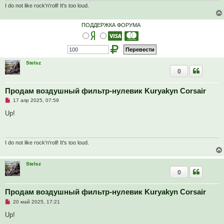
I do not like rock'n'roll! It's too loud.
ПОДДЕРЖКА ФОРУМА
Stelsz
0
Продам воздушный фильтр-нулевик Kuryakyn Corsair
Н
17 апр 2025, 07:59
е
п
Up!
р
о
ч
и
т
I do not like rock'n'roll! It's too loud.
а
н
н
Stelsz
о
0
е
с
о
о
Продам воздушный фильтр-нулевик Kuryakyn Corsair
б
Н
20 май 2025, 17:21
щ
е
е
п
Up!
н
р
и