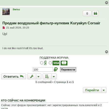
а
н
н
Stelsz
о
0
е
с
о
о
Продам воздушный фильтр-нулевик Kuryakyn Corsair
б
Н
21 май 2026, 20:25
щ
е
е
п
Up!
н
р
и
о
е
ч
и
т
I do not like rock'n'roll! It's too loud.
а
н
н
ПОДДЕРЖКА ФОРУМА
о
е
с
о
о
б
Ответить
О
т
в
е
т
и
т
ь
щ
е
6 сообщений • Страница
1
из
1
н
и
е
Перейти
КТО СЕЙЧАС НА КОНФЕРЕНЦИИ
Сейчас этот форум просматривают: нет зарегистрированных пользователей и 2
гостя