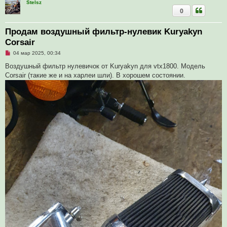
Stelsz
0
Продам воздушный фильтр-нулевик Kuryakyn
Corsair
Н
04 мар 2025, 00:34
е
п
Воздушный фильтр нулевичок от Kuryakyn для vtx1800. Модель
р
Corsair (такие же и на харлеи шли). В хорошем состоянии.
о
ч
и
т
а
н
н
о
е
с
о
о
б
щ
е
н
и
е