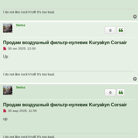
о
е
ч
и
т
I do not like rock'n'roll! It's too loud.
а
н
н
Stelsz
о
0
е
с
о
о
Продам воздушный фильтр-нулевик Kuryakyn Corsair
б
Н
30 окт 2025, 12:00
щ
е
е
п
Up
н
р
и
о
е
ч
и
т
I do not like rock'n'roll! It's too loud.
а
н
н
Stelsz
о
0
е
с
о
о
Продам воздушный фильтр-нулевик Kuryakyn Corsair
б
Н
30 мар 2026, 11:59
щ
е
е
п
up
н
р
и
о
е
ч
и
т
I do not like rock'n'roll! It's too loud.