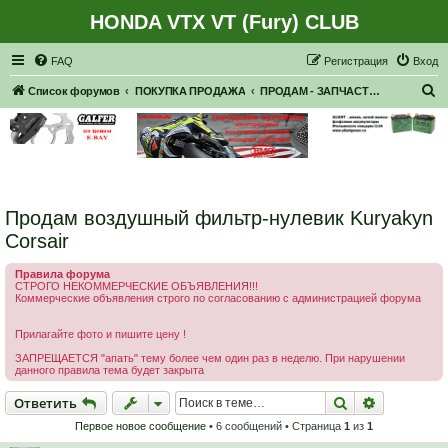
HONDA VTX VT (Fury) CLUB
Регистрация
FAQ
Р
е
г
и
с
т
р
а
ц
и
я
Вход
П
Список форумов
ПОКУПКА ПРОДАЖА
ПРОДАМ - ЗАПЧАСТИ, НАВЕСНОЕ
о
и
с
к
Продам воздушный фильтр-нулевик Kuryakyn
Corsair
Правила форума
СТРОГО НЕКОММЕРЧЕСКИЕ ОБЪЯВЛЕНИЯ!!!
Коммерческие объявления строго по согласованию с администрацией форума
Прилагайте фото и пишите цену !
ЗАПРЕЩАЕТСЯ "апать" тему более чем один раз в неделю. При нарушении
данного правила тема будет закрыта
Ответить
Поиск
Расширен
О
т
в
е
т
и
т
ь
Первое новое сообщение
• 6 сообщений • Страница
1
из
1