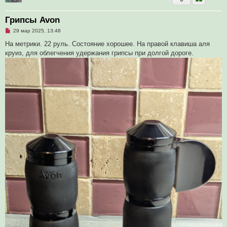
Грипсы Avon
Н
29 мар 2025, 13:48
е
п
На метрики. 22 руль. Состояние хорошее. На правой клавиша аля
р
круиз, для облегчения удержания грипсы при долгой дороге.
о
ч
и
т
а
н
н
о
е
с
о
о
б
щ
е
н
и
е