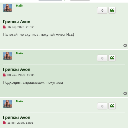
Майк
0
Грипсы Avon
Н
16 апр 2025, 23:12
е
п
Налетай, не скупись, покупай живопИсь)
р
о
ч
и
т
Майк
а
0
н
н
о
е
Грипсы Avon
с
Н
о
08 июн 2025, 19:35
е
о
п
б
Подходим, спрашиваем, покупаем
р
щ
о
е
ч
н
и
и
т
е
Майк
а
0
н
н
о
е
Грипсы Avon
с
Н
о
11 сен 2025, 14:01
е
о