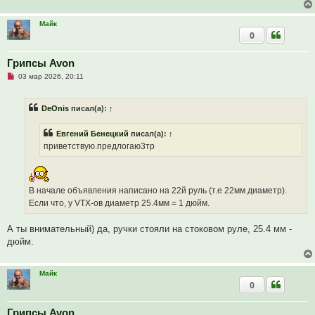
Майк
0
Грипсы Avon
Н
03 мар 2026, 20:11
е
п
р
DeOnis
писал(а):
↑
о
ч
и
Евгений Бенецкий
писал(а):
↑
т
а
приветствую.предлогаю3тр
н
н
о
е
с
В начале объявления написано на 22й руль (т.е 22мм диаметр).
о
о
Если что, у VTX-ов диаметр 25.4мм = 1 дюйм.
б
щ
А ты внимательный) да, ручки стояли на стоковом руле, 25.4 мм -
е
н
дюйм.
и
е
Майк
0
Грипсы Avon