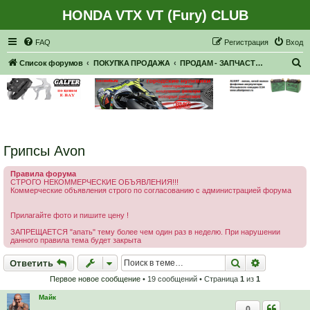
HONDA VTX VT (Fury) CLUB
Регистрация
FAQ
Р
е
г
и
с
т
р
а
ц
и
я
Вход
П
Список форумов
ПОКУПКА ПРОДАЖА
ПРОДАМ - ЗАПЧАСТИ, НАВЕСНОЕ
о
и
с
к
Грипсы Avon
Правила форума
СТРОГО НЕКОММЕРЧЕСКИЕ ОБЪЯВЛЕНИЯ!!!
Коммерческие объявления строго по согласованию с администрацией форума
Прилагайте фото и пишите цену !
ЗАПРЕЩАЕТСЯ "апать" тему более чем один раз в неделю. При нарушении
данного правила тема будет закрыта
Ответить
Поиск
Расширен
О
т
в
е
т
и
т
ь
Первое новое сообщение
• 19 сообщений • Страница
1
из
1
Майк
0