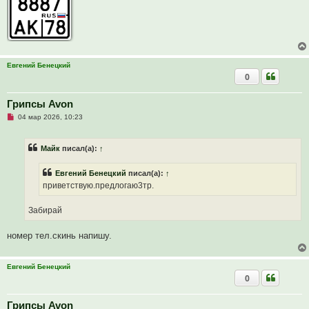
е
н
и
е
Евгений Бенецкий
0
Грипсы Avon
Н
04 мар 2026, 10:23
е
п
р
Майк
писал(а):
↑
о
ч
и
Евгений Бенецкий
писал(а):
↑
т
а
приветствую.предлогаю3тр.
н
н
о
Забирай
е
с
о
номер тел.скинь напишу.
о
б
щ
е
Евгений Бенецкий
н
0
и
е
Грипсы Avon