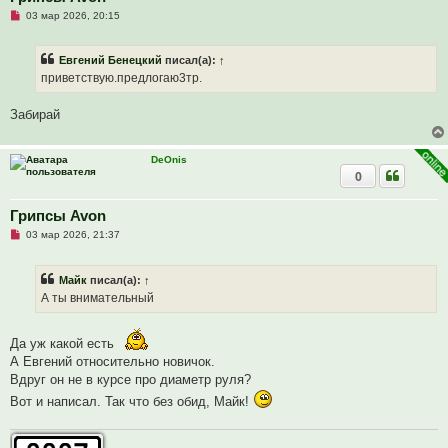
Н
03 мар 2026, 20:15
е
п
р
Евгений Бенецкий
писал(а):
↑
о
ч
приветствую.предлогаю3тр.
и
т
а
Забирай
н
н
о
е
DeOnis
с
0
о
о
б
Грипсы Avon
щ
е
Н
03 мар 2026, 21:37
н
е
и
п
е
р
Майк
писал(а):
↑
о
ч
А ты внимательный
и
т
а
Да уж какой есть
н
н
А Евгений относительно новичок.
о
Вдруг он не в курсе про диаметр руля?
е
с
Вот и написал. Так что без обид, Майк!
о
о
б
щ