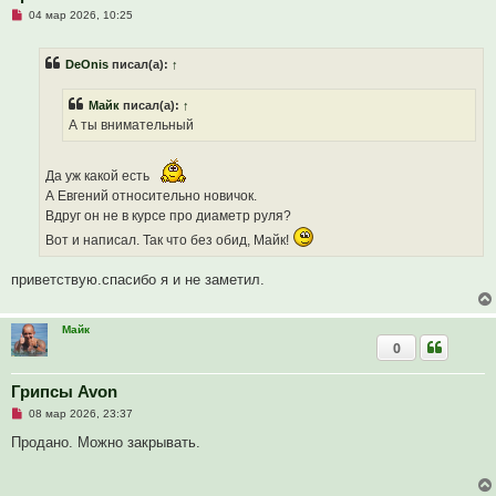
Н
04 мар 2026, 10:25
е
п
р
DeOnis
писал(а):
↑
о
ч
и
Майк
писал(а):
↑
т
а
А ты внимательный
н
н
о
е
Да уж какой есть
с
А Евгений относительно новичок.
о
о
Вдруг он не в курсе про диаметр руля?
б
Вот и написал. Так что без обид, Майк!
щ
е
н
приветствую.спасибо я и не заметил.
и
е
Майк
0
Грипсы Avon
Н
08 мар 2026, 23:37
е
п
Продано. Можно закрывать.
р
о
ч
и