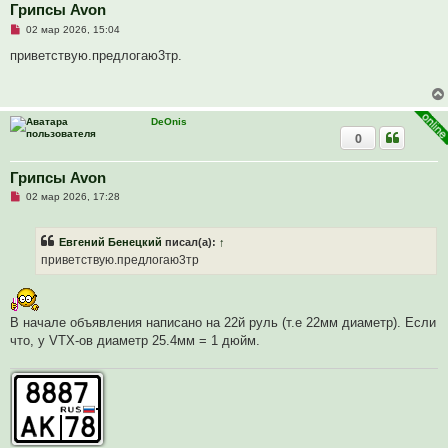
е
Грипсы Avon
с
Н
о
02 мар 2026, 15:04
е
о
п
б
приветствую.предлогаю3тр.
р
щ
о
е
ч
н
и
и
т
е
DeOnis
а
0
н
н
о
е
Грипсы Avon
с
Н
о
02 мар 2026, 17:28
е
о
п
б
р
щ
Евгений Бенецкий
писал(а):
↑
о
е
ч
н
приветствую.предлогаю3тр
и
и
т
е
а
н
н
В начале объявления написано на 22й руль (т.е 22мм диаметр). Если
о
что, у VTX-ов диаметр 25.4мм = 1 дюйм.
е
с
о
о
б
щ
е
н
и
е