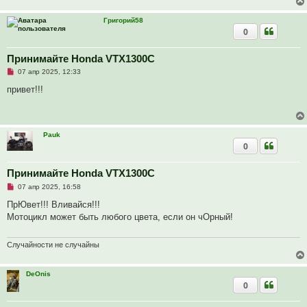
е
с
Григорий58
о
0
о
б
щ
Принимайте Honda VTX1300C
е
н
Н
07 апр 2025, 12:33
и
е
е
п
привет!!!
р
о
ч
и
т
Pauk
а
0
н
н
о
е
Принимайте Honda VTX1300C
с
Н
о
07 апр 2025, 16:58
е
о
п
б
ПрЮвет!!! Вливайся!!!
р
щ
Мотоцикл может быть любого цвета, если он чОрный!
о
е
ч
н
и
и
т
е
Случайности не случайны
а
н
н
DeOnis
о
0
е
с
о