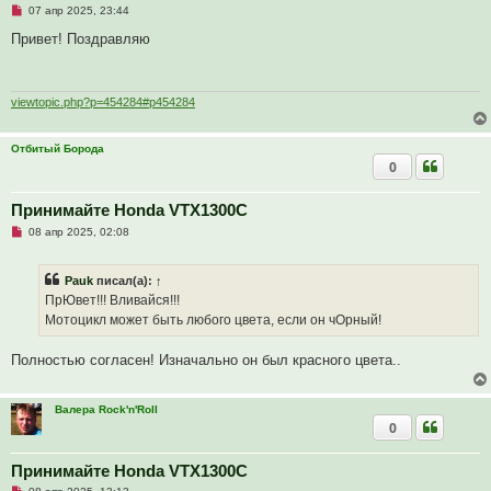
Н
о
07 апр 2025, 23:44
е
о
п
б
Привет! Поздравляю
р
щ
о
е
ч
н
и
и
т
е
viewtopic.php?p=454284#p454284
а
н
н
Отбитый Борода
о
0
е
с
о
о
Принимайте Honda VTX1300C
б
Н
08 апр 2025, 02:08
щ
е
е
п
н
р
и
Pauk
писал(а):
↑
о
е
ч
ПрЮвет!!! Вливайся!!!
и
Мотоцикл может быть любого цвета, если он чОрный!
т
а
н
Полностью согласен! Изначально он был красного цвета..
н
о
е
с
Валера Rock'n'Roll
о
0
о
б
щ
Принимайте Honda VTX1300C
е
н
Н