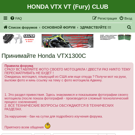
HONDA VTX VT (Fury) CLUB
Регистрация
FAQ
Р
е
г
и
с
т
р
а
ц
и
я
Вход
П
Список форумов
ОСНОВНОЙ ФОРУМ
ЗДРАВСТВУЙТЕ !!!
о
и
с
Принимайте Honda VTX1300C
к
Правила форума
СРАЗУ ВСТАВЛЯЙТЕ ФОТО СВОЕГО МОТОЦИКЛА ! ДВЕСТИ РАЗ НИКТО ТЕМУ
ПЕРЕСМАТРИВАТЬ НЕ БУДЕТ !
Ожидаешь мотоцикл, плывущий из США или еще откуда ? Получи мот на руки,
выложи фото и кинь ссылку на тему с фото мотоцикла Админу.
1. Это раздел привествия. Здесь знакомимся и показываем фотографии своего
мотоцикла (после показа фотографий - производится сложный технологический
процесс озеленения)
2. ВСЕ ТЕХНИЧЕСКИЕ ВОПРОСЫ ОБСУЖДАЮТСЯ В ТЕХНИЧЕСКИХ
РАЗДЕЛАХ.
За нарушение - бан на сутки для подробного изучения форума.
Приятного всем общения