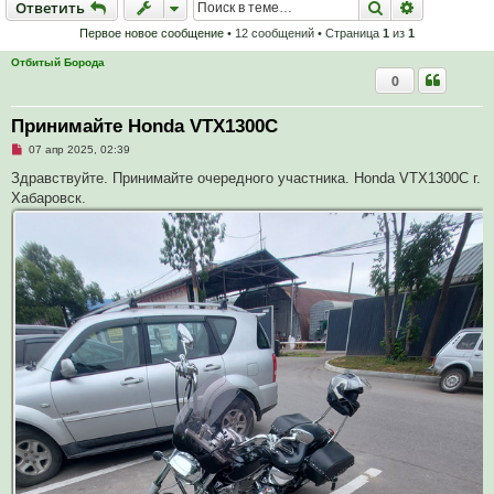
Ответить
Поиск
Расширен
О
т
в
е
т
и
т
ь
Первое новое сообщение
• 12 сообщений • Страница
1
из
1
Отбитый Борода
0
Принимайте Honda VTX1300C
Н
07 апр 2025, 02:39
е
п
Здравствуйте. Принимайте очередного участника. Honda VTX1300C г.
р
Хабаровск.
о
ч
и
т
а
н
н
о
е
с
о
о
б
щ
е
н
и
е