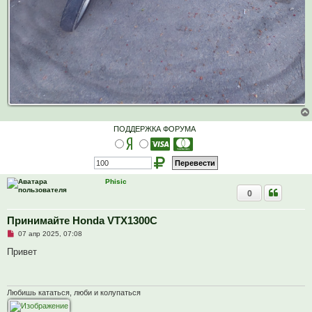
ПОДДЕРЖКА ФОРУМА
Phisic
0
Принимайте Honda VTX1300C
Н
07 апр 2025, 07:08
е
п
Привет
р
о
ч
и
т
Любишь кататься, люби и колупаться
а
н