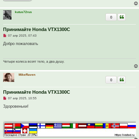
н
о
е
kutus72rus
с
0
о
о
б
щ
Принимайте Honda VTX1300C
е
Н
07 апр 2025, 07:43
н
е
и
п
Добро пожаловать
е
р
о
ч
и
т
Четыре колеса возят тело, а два душу.
а
н
н
MikeRaven
о
0
е
с
о
о
Принимайте Honda VTX1300C
б
Н
07 апр 2025, 10:55
щ
е
е
п
Здоровеньки!
н
р
и
о
е
ч
и
т
а
н
н
о