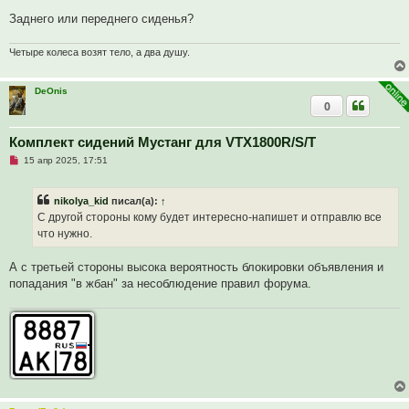
т
а
Заднего или переднего сиденья?
н
н
о
Четыре колеса возят тело, а два душу.
е
с
о
DeOnis
о
б
0
щ
е
н
Комплект сидений Мустанг для VTX1800R/S/T
и
е
Н
15 апр 2025, 17:51
е
п
р
nikolya_kid
писал(а):
↑
о
ч
С другой стороны кому будет интересно-напишет и отправлю все
и
что нужно.
т
а
н
А с третьей стороны высока вероятность блокировки объявления и
н
о
попадания "в жбан" за несоблюдение правил форума.
е
с
о
о
б
щ
е
н
и
е