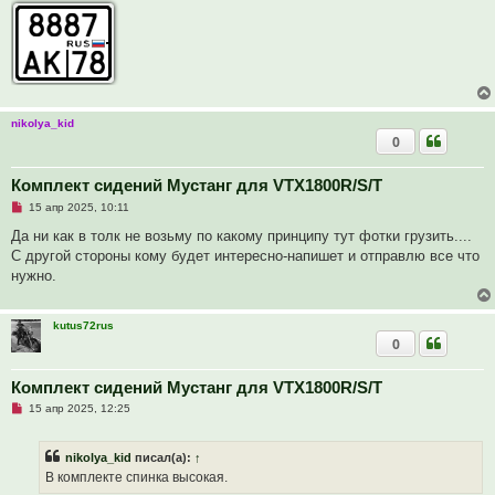
т
а
н
н
о
е
с
о
о
nikolya_kid
б
0
щ
е
н
и
Комплект сидений Мустанг для VTX1800R/S/T
е
Н
15 апр 2025, 10:11
е
п
Да ни как в толк не возьму по какому принципу тут фотки грузить....
р
С другой стороны кому будет интересно-напишет и отправлю все что
о
ч
нужно.
и
т
а
н
kutus72rus
н
0
о
е
с
Комплект сидений Мустанг для VTX1800R/S/T
о
о
Н
15 апр 2025, 12:25
б
е
щ
п
е
р
nikolya_kid
писал(а):
↑
н
о
и
ч
В комплекте спинка высокая.
е
и