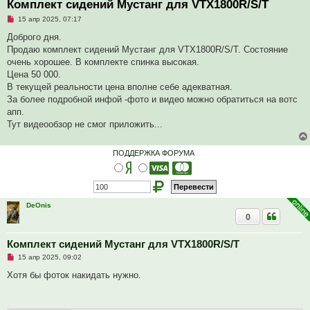
Комплект сидений Мустанг для VTX1800R/S/T
Н
15 апр 2025, 07:17
е
п
Доброго дня.
р
Продаю комплект сидений Мустанг для VTX1800R/S/T. Состояние
о
ч
очень хорошее. В комплекте спинка высокая.
и
Цена 50 000.
т
а
В текущей реальности цена вполне себе адекватная.
н
За более подробной инфой -фото и видео можно обратиться на вотс
н
о
апп.
е
Тут видеообзор не смог приложить...
с
о
о
б
ПОДДЕРЖКА ФОРУМА
щ
е
н
и
е
DeOnis
0
Комплект сидений Мустанг для VTX1800R/S/T
Н
15 апр 2025, 09:02
е
п
Хотя бы фоток накидать нужно.
р
о
ч
и