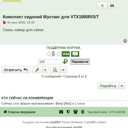
Борис(Боба)
0
Комплект сидений Мустанг для VTX1800R/S/T
Н
01 июл 2026, 19:32
е
п
Скинь номер для связи
р
о
ч
и
т
ПОДДЕРЖКА ФОРУМА
а
н
н
о
е
с
Ответить
О
т
в
е
т
и
т
ь
о
о
6 сообщений • Страница
1
из
1
б
щ
е
Перейти
н
и
е
КТО СЕЙЧАС НА КОНФЕРЕНЦИИ
Сейчас этот форум просматривают:
Bing [Bot]
и 1 гость
Список форумов
Часовой пояс:
UTC+04:00
Создано на основе
phpBB
® Forum Software © phpBB Limited
Русская поддержка phpBB