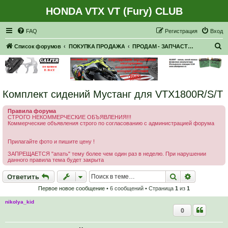
HONDA VTX VT (Fury) CLUB
Регистрация
FAQ
Р
е
г
и
с
т
р
а
ц
и
я
Вход
П
Список форумов
ПОКУПКА ПРОДАЖА
ПРОДАМ - ЗАПЧАСТИ, НАВЕСНОЕ
о
и
с
Комплект сидений Мустанг для VTX1800R/S/T
к
Правила форума
СТРОГО НЕКОММЕРЧЕСКИЕ ОБЪЯВЛЕНИЯ!!!
Коммерческие объявления строго по согласованию с администрацией форума
Прилагайте фото и пишите цену !
ЗАПРЕЩАЕТСЯ "апать" тему более чем один раз в неделю. При нарушении
данного правила тема будет закрыта
Ответить
Поиск
Расширен
О
т
в
е
т
и
т
ь
Первое новое сообщение
• 6 сообщений • Страница
1
из
1
nikolya_kid
0