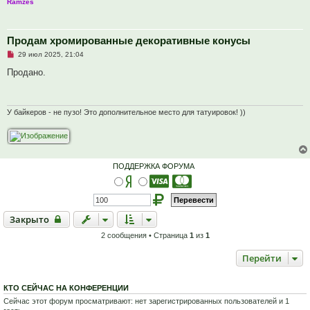
Ramzes
Продам хромированные декоративные конусы
Н
29 июл 2025, 21:04
е
п
Продано.
р
о
ч
и
т
У байкеров - не пузо! Это дополнительное место для татуировок! ))
а
н
н
о
е
с
ПОДДЕРЖКА ФОРУМА
о
о
б
щ
е
н
Закрыто
Закрыто
и
е
2 сообщения • Страница
1
из
1
Перейти
КТО СЕЙЧАС НА КОНФЕРЕНЦИИ
Сейчас этот форум просматривают: нет зарегистрированных пользователей и 1