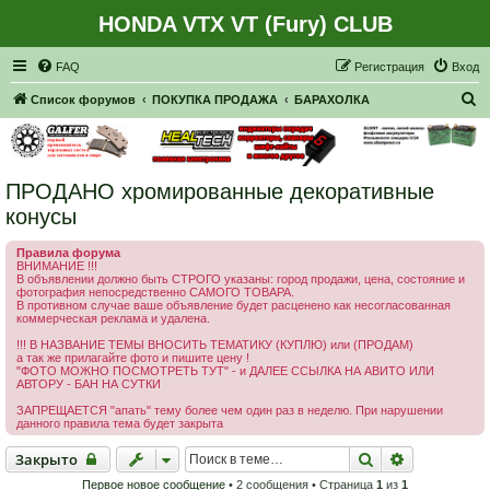
HONDA VTX VT (Fury) CLUB
Регистрация
FAQ
Р
е
г
и
с
т
р
а
ц
и
я
Вход
П
Список форумов
ПОКУПКА ПРОДАЖА
БАРАХОЛКА
о
и
с
ПРОДАНО хромированные декоративные
к
конусы
Правила форума
ВНИМАНИЕ !!!
В объявлении должно быть СТРОГО указаны: город продажи, цена, состояние и
фотография непосредственно САМОГО ТОВАРА.
В противном случае ваше объявление будет расценено как несогласованная
коммерческая реклама и удалена.
!!! В НАЗВАНИЕ ТЕМЫ ВНОСИТЬ ТЕМАТИКУ (КУПЛЮ) или (ПРОДАМ)
а так же прилагайте фото и пишите цену !
"ФОТО МОЖНО ПОСМОТРЕТЬ ТУТ" - и ДАЛЕЕ ССЫЛКА НА АВИТО ИЛИ
АВТОРУ - БАН НА СУТКИ
ЗАПРЕЩАЕТСЯ "апать" тему более чем один раз в неделю. При нарушении
данного правила тема будет закрыта
Закрыто
Поиск
Расширенн
Закрыто
Первое новое сообщение
• 2 сообщения • Страница
1
из
1