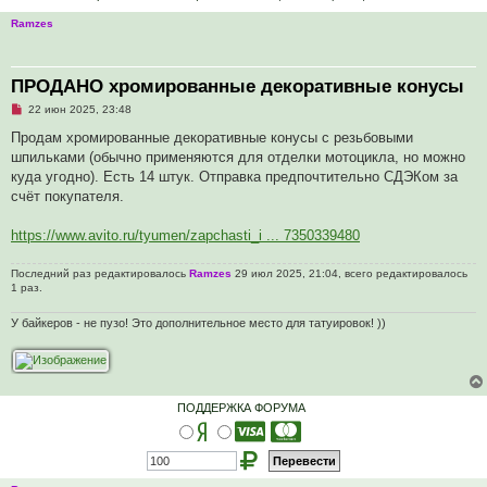
Ramzes
ПРОДАНО хромированные декоративные конусы
Н
22 июн 2025, 23:48
е
п
Продам хромированные декоративные конусы с резьбовыми
р
шпильками (обычно применяются для отделки мотоцикла, но можно
о
ч
куда угодно). Есть 14 штук. Отправка предпочтительно СДЭКом за
и
счёт покупателя.
т
а
н
https://www.avito.ru/tyumen/zapchasti_i ... 7350339480
н
о
е
Последний раз редактировалось
Ramzes
29 июл 2025, 21:04, всего редактировалось
с
1 раз.
о
о
б
У байкеров - не пузо! Это дополнительное место для татуировок! ))
щ
е
н
и
е
ПОДДЕРЖКА ФОРУМА