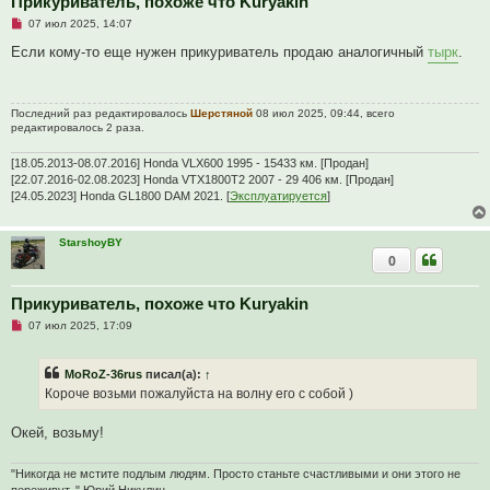
Прикуриватель, похоже что Kuryakin
б
Н
07 июл 2025, 14:07
щ
е
е
п
Если кому-то еще нужен прикуриватель продаю аналогичный
тырк
.
н
р
и
о
е
ч
и
Последний раз редактировалось
Шерстяной
08 июл 2025, 09:44, всего
т
редактировалось 2 раза.
а
н
н
[18.05.2013-08.07.2016] Honda VLX600 1995 - 15433 км. [Продан]
о
[22.07.2016-02.08.2023] Honda VTX1800T2 2007 - 29 406 км. [Продан]
е
с
[24.05.2023] Honda GL1800 DAM 2021. [
Эксплуатируется
]
о
о
б
StarshoyBY
щ
0
е
н
и
е
Прикуриватель, похоже что Kuryakin
Н
07 июл 2025, 17:09
е
п
р
MoRoZ-36rus
писал(а):
↑
о
ч
Короче возьми пожалуйста на волну его с собой )
и
т
а
Окей, возьму!
н
н
о
"Никогда не мстите подлым людям. Просто станьте счастливыми и они этого не
е