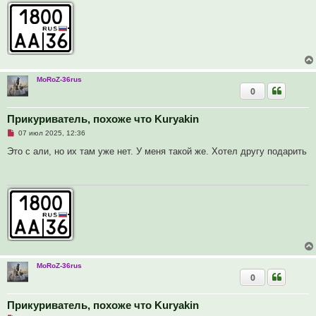
т
а
н
н
о
е
с
о
о
MoRoZ-36rus
б
0
щ
е
н
и
Прикуриватель, похоже что Kuryakin
е
Н
07 июл 2025, 12:36
е
п
Это с али, но их там уже нет. У меня такой же. Хотел другу подарить
р
о
ч
и
т
а
н
н
о
е
с
о
о
MoRoZ-36rus
б
0
щ
е
н
и
Прикуриватель, похоже что Kuryakin
е