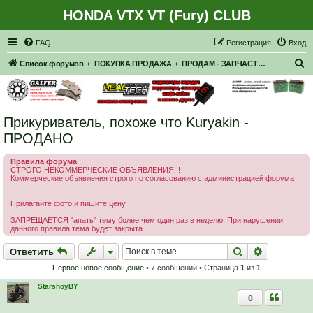
HONDA VTX VT (Fury) CLUB
Регистрация
FAQ
Р
е
г
и
с
т
р
а
ц
и
я
Вход
П
Список форумов
ПОКУПКА ПРОДАЖА
ПРОДАМ - ЗАПЧАСТИ, НАВЕСНОЕ
о
и
с
Прикуриватель, похоже что Kuryakin -
к
ПРОДАНО
Правила форума
СТРОГО НЕКОММЕРЧЕСКИЕ ОБЪЯВЛЕНИЯ!!!
Коммерческие объявления строго по согласованию с администрацией форума
Прилагайте фото и пишите цену !
ЗАПРЕЩАЕТСЯ "апать" тему более чем один раз в неделю. При нарушении
данного правила тема будет закрыта
Ответить
Поиск
Расширен
О
т
в
е
т
и
т
ь
Первое новое сообщение
• 7 сообщений • Страница
1
из
1
StarshoyBY
0