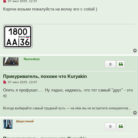
Н
07 июл 2025, 12:37
е
п
Короче возьми пожалуйста на волну его с собой )
р
о
ч
и
т
а
н
н
о
е
с
о
о
Razvedozz
б
0
щ
е
н
и
Прикуриватель, похоже что Kuryakin
е
Н
07 июл 2025, 13:07
е
п
Опять я профукал..... Ну ладно, надеюсь, что тот самый "друг" - это
р
я)
о
ч
и
т
Всегда выбирайте самый трудный путь — на нём вы не встретите конкурентов...
а
н
н
Шерстяной
о
0
е
с
о
о