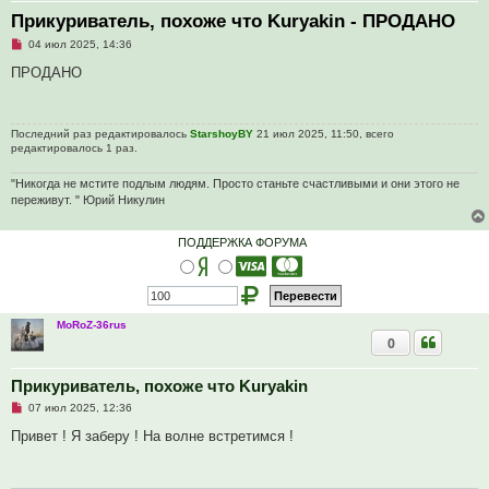
Прикуриватель, похоже что Kuryakin - ПРОДАНО
Н
04 июл 2025, 14:36
е
п
ПРОДАНО
р
о
ч
и
Последний раз редактировалось
StarshoyBY
21 июл 2025, 11:50, всего
т
редактировалось 1 раз.
а
н
н
"Никогда не мстите подлым людям. Просто станьте счастливыми и они этого не
о
переживут. " Юрий Никулин
е
с
о
о
ПОДДЕРЖКА ФОРУМА
б
щ
е
н
и
е
MoRoZ-36rus
0
Прикуриватель, похоже что Kuryakin
Н
07 июл 2025, 12:36
е
п
Привет ! Я заберу ! На волне встретимся !
р
о
ч
и