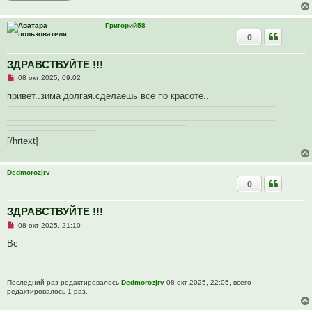
н
о
е
Григорий58
с
0
о
о
б
щ
ЗДРАВСТВУЙТЕ !!!
е
Н
08 окт 2025, 09:02
н
е
и
п
привет..зима долгая.сделаешь все по красоте..
е
р
о
ч
и
т
[/hrtext]
а
н
н
о
Dedmorozjrv
е
0
с
о
о
ЗДРАВСТВУЙТЕ !!!
б
щ
Н
08 окт 2025, 21:10
е
е
н
п
Вс
и
р
е
о
ч
и
Последний раз редактировалось
Dedmorozjrv
08 окт 2025, 22:05, всего
т
редактировалось 1 раз.
а
н
н