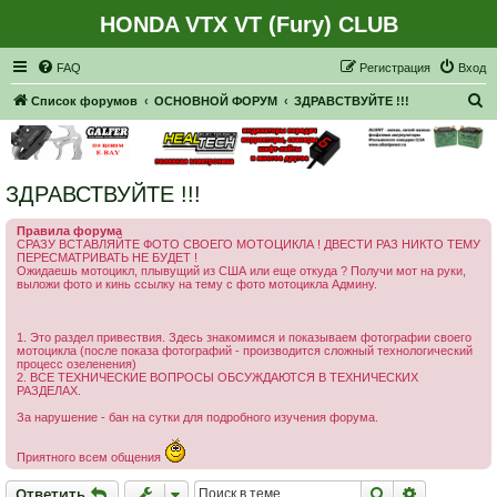
HONDA VTX VT (Fury) CLUB
Регистрация
FAQ
Р
е
г
и
с
т
р
а
ц
и
я
Вход
П
Список форумов
ОСНОВНОЙ ФОРУМ
ЗДРАВСТВУЙТЕ !!!
о
и
с
ЗДРАВСТВУЙТЕ !!!
к
Правила форума
СРАЗУ ВСТАВЛЯЙТЕ ФОТО СВОЕГО МОТОЦИКЛА ! ДВЕСТИ РАЗ НИКТО ТЕМУ
ПЕРЕСМАТРИВАТЬ НЕ БУДЕТ !
Ожидаешь мотоцикл, плывущий из США или еще откуда ? Получи мот на руки,
выложи фото и кинь ссылку на тему с фото мотоцикла Админу.
1. Это раздел привествия. Здесь знакомимся и показываем фотографии своего
мотоцикла (после показа фотографий - производится сложный технологический
процесс озеленения)
2. ВСЕ ТЕХНИЧЕСКИЕ ВОПРОСЫ ОБСУЖДАЮТСЯ В ТЕХНИЧЕСКИХ
РАЗДЕЛАХ.
За нарушение - бан на сутки для подробного изучения форума.
Приятного всем общения
Ответить
Поиск
Расширен
О
т
в
е
т
и
т
ь