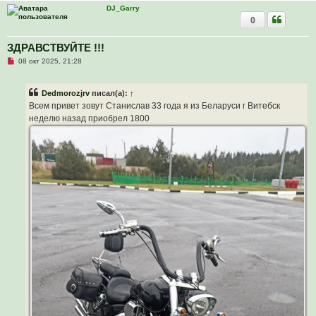
о
DJ_Garry
е
0
с
о
о
ЗДРАВСТВУЙТЕ !!!
б
щ
Н
08 окт 2025, 21:28
е
е
н
п
и
р
е
Dedmorozjrv
писал(а):
↑
о
ч
Всем привет зовут Станислав 33 года я из Беларуси г Витебск
и
неделю назад приобрел 1800
т
а
н
н
о
е
с
о
о
б
щ
е
н
и
е