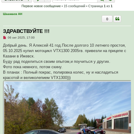
Первое новое сообщение
• 15 сообщений • Страница
1
из
1
Шаамаев АН
0
ЗДРАВСТВУЙТЕ !!!
Н
06 окт 2025, 17:00
е
п
Добрый день. Я Алексей 41 год.После долгого 10 летнего простоя,
р
05.10.2025 купил мотоцикл VTX1300 2005гв. привезли на прицепе с
о
ч
Казани в Ижевск.
и
Буду рад поделиться своим опытом,и поучиться у других.
т
а
Фото пока немного, потом скину.
н
В планах : Полный покрас, полировка колес, ну и насладиться
н
о
красотой и великолепием VTX1300)))
е
с
о
о
б
щ
е
н
и
е