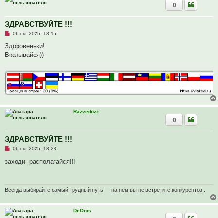
0
ЗДРАВСТВУЙТЕ !!!
Н
06 окт 2025, 18:15
е
п
Здоровеньки!
р
Вкатывайся))
о
ч
и
т
а
н
н
о
е
с
Razvedozz
о
0
о
б
щ
ЗДРАВСТВУЙТЕ !!!
е
н
Н
06 окт 2025, 18:28
и
е
е
п
заходи- располагайся!!!
р
о
ч
и
т
Всегда выбирайте самый трудный путь — на нём вы не встретите конкурентов...
а
н
н
DeOnis
о