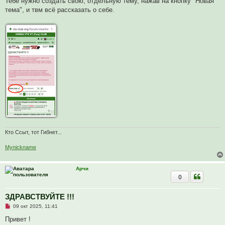
Тебе нужно создать свою, отдельную тему, нажав на кнопку "Новая
тема", и твм всё рассказать о себе.
Кто Ссыт, тот Гибнет...
Mynickname
Арчи
0
ЗДРАВСТВУЙТЕ !!!
Н
09 окт 2025, 11:41
е
п
Привет !
р