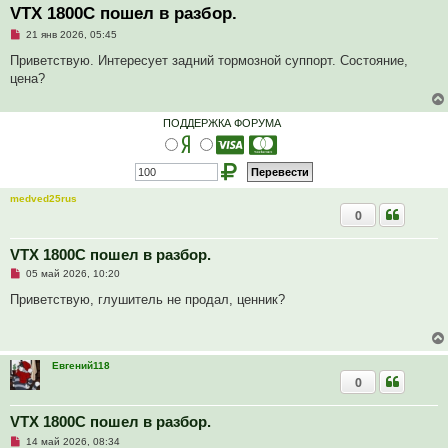
VTX 1800C пошел в разбор.
Н
21 янв 2026, 05:45
е
п
Приветствую. Интересует задний тормозной суппорт. Состояние,
р
цена?
о
ч
и
т
ПОДДЕРЖКА ФОРУМА
а
н
н
о
е
с
medved25rus
о
0
о
б
щ
е
VTX 1800C пошел в разбор.
н
Н
и
05 май 2026, 10:20
е
е
п
Приветствую, глушитель не продал, ценник?
р
о
ч
и
т
Евгений118
а
0
н
н
о
е
VTX 1800C пошел в разбор.
с
Н
о
14 май 2026, 08:34