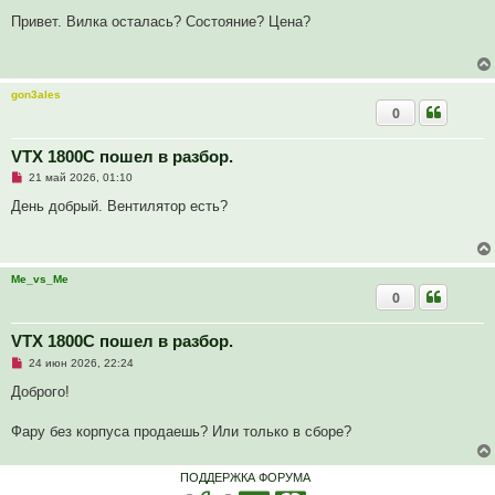
е
о
п
б
Привет. Вилка осталась? Состояние? Цена?
р
щ
о
е
ч
н
и
и
т
е
gon3ales
а
0
н
н
о
е
VTX 1800C пошел в разбор.
с
Н
о
21 май 2026, 01:10
е
о
п
б
День добрый. Вентилятор есть?
р
щ
о
е
ч
н
и
и
т
е
Me_vs_Me
а
0
н
н
о
е
VTX 1800C пошел в разбор.
с
Н
о
24 июн 2026, 22:24
е
о
п
б
Доброго!
р
щ
о
е
ч
н
Фару без корпуса продаешь? Или только в сборе?
и
и
т
е
а
ПОДДЕРЖКА ФОРУМА
н
н