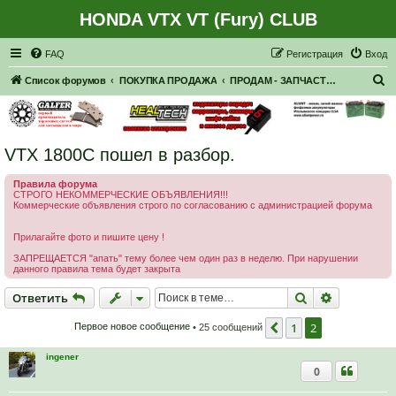
HONDA VTX VT (Fury) CLUB
Регистрация
FAQ
Р
е
г
и
с
т
р
а
ц
и
я
Вход
П
Список форумов
ПОКУПКА ПРОДАЖА
ПРОДАМ - ЗАПЧАСТИ, НАВЕСНОЕ
о
и
с
VTX 1800C пошел в разбор.
к
Правила форума
СТРОГО НЕКОММЕРЧЕСКИЕ ОБЪЯВЛЕНИЯ!!!
Коммерческие объявления строго по согласованию с администрацией форума
Прилагайте фото и пишите цену !
ЗАПРЕЩАЕТСЯ "апать" тему более чем один раз в неделю. При нарушении
данного правила тема будет закрыта
Ответить
Поиск
Расширен
О
т
в
е
т
и
т
ь
1
2
Пред.
Первое новое сообщение
• 25 сообщений
ingener
0