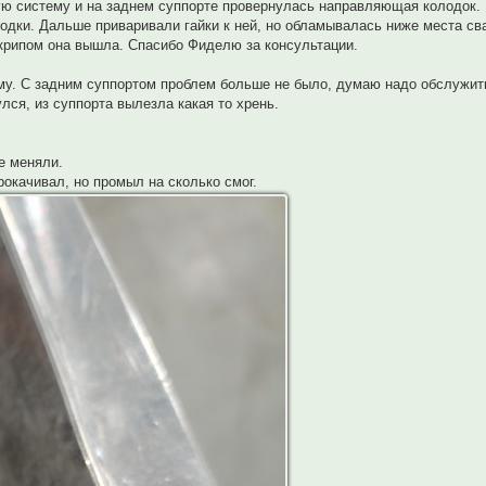
ю систему и на заднем суппорте провернулась направляющая колодок.
одки. Дальше приваривали гайки к ней, но обламывалась ниже места сва
 скрипом она вышла. Спасибо Фиделю за консультации.
у. С задним суппортом проблем больше не было, думаю надо обслужит
лся, из суппорта вылезла какая то хрень.
е меняли.
рокачивал, но промыл на сколько смог.