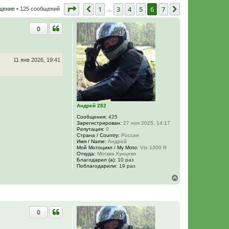
Страница
6
из
7
1
3
4
5
6
7
Пред.
След.
щение
• 125 сообщений
…
0
11 янв 2026, 19:41
Андрей 282
Сообщения:
425
Зарегистрирован:
27 ноя 2025, 14:17
Репутация:
0
Страна / Country:
Россия
Имя / Name:
Андрей
Мой Мотоцикл / My Moto:
Vtx 1300 R
Откуда:
Москва Кунцево
Благодарил (а):
10 раз
Поблагодарили:
19 раз
В
е
р
н
у
0
т
ь
с