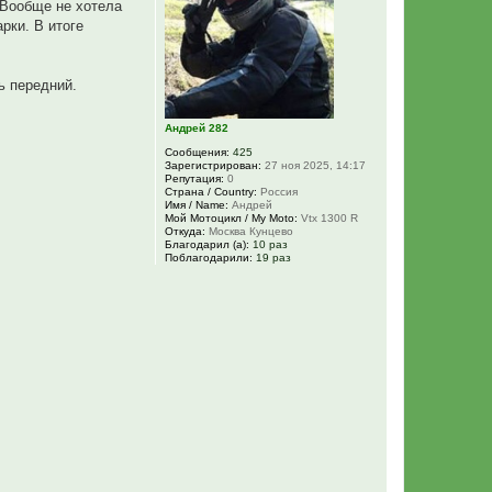
 Вообще не хотела
я
рки. В итоге
к
н
а
ч
ь передний.
а
л
у
Андрей 282
Сообщения:
425
Зарегистрирован:
27 ноя 2025, 14:17
Репутация:
0
Страна / Country:
Россия
Имя / Name:
Андрей
Мой Мотоцикл / My Moto:
Vtx 1300 R
Откуда:
Москва Кунцево
Благодарил (а):
10 раз
Поблагодарили:
19 раз