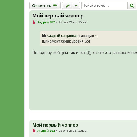
Ответить
П
О
т
в
е
т
и
т
ь
Мой первый чоппер
Н
Андрей 282
»
12 янв 2026, 15:29
е
п
р
Старый Социопат
писал(а):
↑
о
ч
Шиномонтажник уровня бог
и
т
а
Володь ну вобщем так и есть))) хз кто это раньше испо
н
н
о
е
с
о
о
б
щ
е
н
и
е
Мой первый чоппер
Н
Андрей 282
»
23 янв 2026, 23:02
е