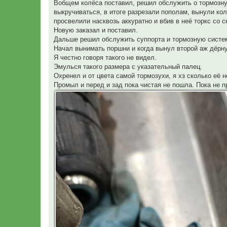
п
Вобщем колёса поставил, решил обслужить о тормозну
р
выкручиваться, в итоге разрезали пополам, вынули кол
о
ч
просвелили насквозь аккуратно и вбив в неё торкс со
и
Новую заказал и поставил.
т
а
Дальше решил обслужить суппорта и тормозную систем
н
Начал вынимать поршни и когда вынул второй аж дёрну
н
о
Я честно говоря такого не видел.
е
Эмулься такого размера с указательный палец.
с
о
Охренел и от цвета самой тормозухи, я хз сколько её н
о
Промыл и перед и зад пока чистая не пошла. Пока не п
б
щ
е
н
и
е