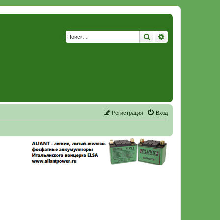
Поиск
Расширенный по
Р
е
г
и
с
т
р
а
ц
и
я
Вход