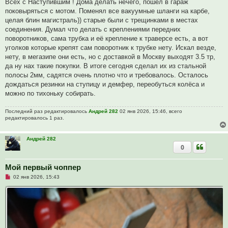
п
Всех с Наступившим ! Дома делать нечего, пошёл в гараж
р
поковыряться с мотом. Поменял все вакуумные шланги на карбе,
о
ч
целая блин магистраль)) старые были с трещинками в местах
и
соединения. Думал что делать с креплениями передних
т
а
поворотников, сама трубка и её крепление к траверсе есть, а вот
н
уголков которые крепят сам поворотник к трубке нету. Искал везде,
н
о
нету, в мегазипе они есть, но с доставкой в Москву выходят 3.5 тр,
е
да ну нах такие покупки. В итоге сегодня сделал их из стальной
с
о
полосы 2мм, садятся очень плотно что и требовалось. Осталось
о
дождаться резинки на ступицу и демфер, переобуться колёса и
б
щ
можно по тихоньку собирать.
е
н
и
Последний раз редактировалось
Андрей 282
02 янв 2026, 15:46, всего
е
редактировалось 1 раз.
Андрей 282
0
Мой первый чоппер
Н
02 янв 2026, 15:43
е
п
р
о
ч
и
т
а