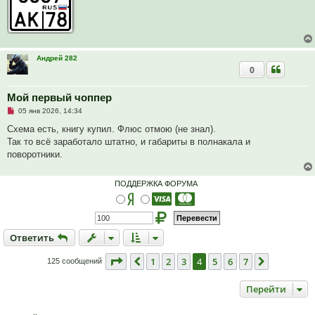
Андрей 282
0
Мой первый чоппер
Н
05 янв 2026, 14:34
е
п
Схема есть, книгу купил. Флюс отмою (не знал).
р
Так то всё заработало штатно, и габариты в полнакала и
о
ч
поворотники.
и
т
а
ПОДДЕРЖКА ФОРУМА
н
н
о
е
с
о
Ответить
О
т
в
е
т
и
т
ь
о
б
щ
Страница
4
из
7
1
2
3
4
5
6
7
Пред.
След.
125 сообщений
е
н
и
Перейти
е