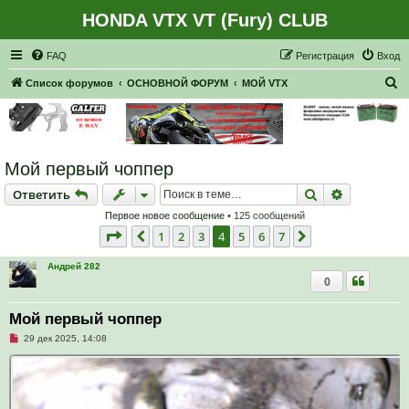
HONDA VTX VT (Fury) CLUB
Регистрация
FAQ
Р
е
г
и
с
т
р
а
ц
и
я
Вход
П
Список форумов
ОСНОВНОЙ ФОРУМ
МОЙ VTX
о
и
с
Мой первый чоппер
к
Ответить
Поиск
Расширен
О
т
в
е
т
и
т
ь
Первое новое сообщение
• 125 сообщений
Страница
4
из
7
1
2
3
4
5
6
7
Пред.
След.
Андрей 282
0
Мой первый чоппер
Н
29 дек 2025, 14:08
е
п
р
о
ч
и