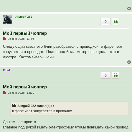
и
о
е
ч
и
т
Андрей 282
а
0
н
н
о
е
Мой первый чоппер
с
Н
о
05 янв 2026, 11:46
е
о
п
б
Следующий квест это блин разобраться с проводкой, в фаре чёрт
р
щ
запутается в проводах. Подсветка была мотор освещала, птф и
о
е
ч
н
люстра. Кастомайзеры блин.
и
и
т
е
а
Fidel
н
н
0
о
е
с
Мой первый чоппер
о
о
Н
05 янв 2026, 13:39
б
е
щ
п
е
р
Андрей 282
писал(а):
↑
н
о
и
ч
в фаре чёрт запутается в проводах
е
и
т
а
Да там все просто
н
главное под рукой иметь электросхему чтобы понимать какой провод
н
о