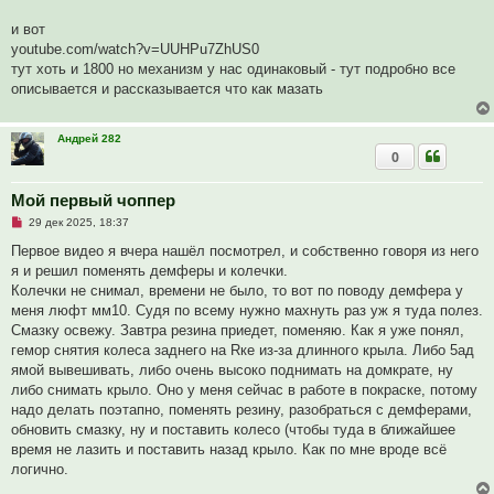
и вот
youtube.com/watch?v=UUHPu7ZhUS0
тут хоть и 1800 но механизм у нас одинаковый - тут подробно все
описывается и рассказывается что как мазать
Андрей 282
0
Мой первый чоппер
Н
29 дек 2025, 18:37
е
п
Первое видео я вчера нашёл посмотрел, и собственно говоря из него
р
я и решил поменять демферы и колечки.
о
ч
Колечки не снимал, времени не было, то вот по поводу демфера у
и
меня люфт мм10. Судя по всему нужно махнуть раз уж я туда полез.
т
а
Смазку освежу. Завтра резина приедет, поменяю. Как я уже понял,
н
гемор снятия колеса заднего на Rке из-за длинного крыла. Либо 5ад
н
о
ямой вывешивать, либо очень высоко поднимать на домкрате, ну
е
либо снимать крыло. Оно у меня сейчас в работе в покраске, потому
с
о
надо делать поэтапно, поменять резину, разобраться с демферами,
о
обновить смазку, ну и поставить колесо (чтобы туда в ближайшее
б
щ
время не лазить и поставить назад крыло. Как по мне вроде всё
е
логично.
н
и