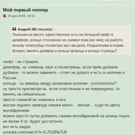
Мой первый чоппер
Н
29 дек 2025, 18:01
е
п
р
Андрей 282
писал(а):
↑
о
ч
Пыльник на месте, единственное есть не большой люфт в
и
демфере, кольцо стопорное не снимал пока (не чем), на работе
т
а
возьму тонкогубцы посмотрю как там дела. Подшипники в норме.
н
Вопрос, менять демфер и кольцо фланца и кольцо ступицы?
н
о
е
люфт - не страшно...
с
о
демпфер, ну снимешь паук и посмотришь, если прям дубовое
о
дубовое - то можно заменить - стоит не дорого и есть в наличии в
б
щ
России..
е
кольца - ты имеешь ввиду резиновые колечки - уплотнители?
н
и
ну просто просмотри их, если эластичные и не повреждены, то
е
менять не обязательно
просто смазкой их помазать и все
внутри заднего привода смазки много... мягкая... судя по цвету
молибденовая
можно просто чутка добавить смазки молибденовой на шлицы паука -
не более 4 гр. будет достаточно...
вот есть видео
youtube.com/watch?v=lLJ516Re7U0