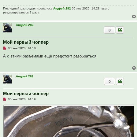
Последний раз редактировалось
Андрей 282
05 янв 2026, 14:28, всего
редактировалось 2 раза.
Андрей 282
0
Мой первый чоппер
Н
05 янв 2026, 14:18
е
п
А с этими разъёмами ещё предстоит разобраться,
р
о
ч
и
т
Андрей 282
а
0
н
н
о
е
Мой первый чоппер
с
Н
о
05 янв 2026, 14:19
е
о
п
б
р
щ
о
е
ч
н
и
и
т
е
а
н
н