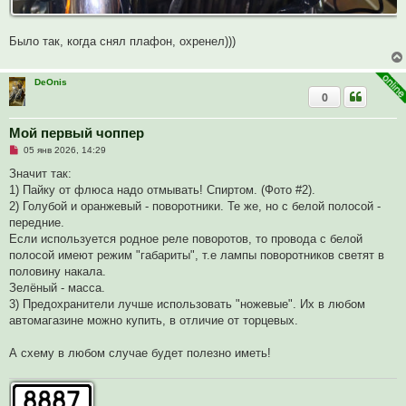
Было так, когда снял плафон, охренел)))
DeOnis
0
Мой первый чоппер
Н
05 янв 2026, 14:29
е
п
Значит так:
р
1) Пайку от флюса надо отмывать! Спиртом. (Фото #2).
о
ч
2) Голубой и оранжевый - поворотники. Те же, но с белой полосой -
и
передние.
т
а
Если используется родное реле поворотов, то провода с белой
н
полосой имеют режим "габариты", т.е лампы поворотников светят в
н
о
половину накала.
е
Зелёный - масса.
с
о
3) Предохранители лучше использовать "ножевые". Их в любом
о
автомагазине можно купить, в отличие от торцевых.
б
щ
е
А схему в любом случае будет полезно иметь!
н
и
е