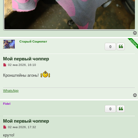
Старый Социопат
0
Мой первый чоппер
Н
02 янв 2026, 16:10
е
п
Кронштейны агонь!
р
о
ч
и
т
WhatsApp
а
н
н
Fidel
о
0
е
с
о
о
Мой первый чоппер
б
Н
02 янв 2026, 17:32
щ
е
е
п
круто!
н
р