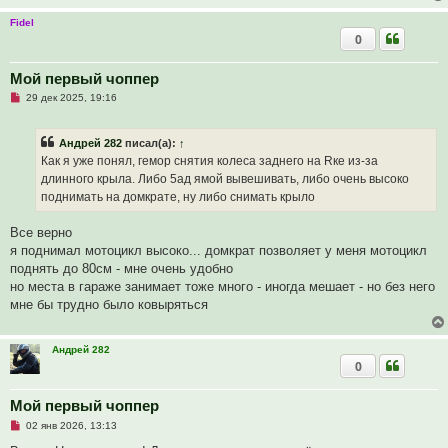
е
Fidel
0
Мой первый чоппер
Н
29 дек 2025, 19:16
е
п
р
Андрей 282
писал(а):
↑
о
ч
Как я уже понял, гемор снятия колеса заднего на Rке из-за
и
длинного крыла. Либо 5ад ямой вывешивать, либо очень высоко
т
а
поднимать на домкрате, ну либо снимать крыло
н
н
о
Все верно
е
я поднимал мотоцикл высоко... домкрат позволяет у меня мотоцикл
с
о
поднять до 80см - мне очень удобно
о
но места в гараже занимает тоже много - иногда мешает - но без него
б
щ
мне бы трудно было ковыряться
е
н
и
е
Андрей 282
0
Мой первый чоппер
Н
02 янв 2026, 13:13
е