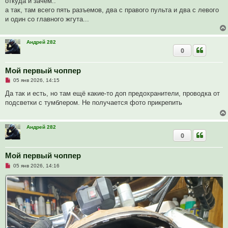
откуда и зачем..
е
а так, там всего пять разъемов, два с правого пульта и два с левого
с
о
и один со главного жгута...
о
б
щ
е
Андрей 282
н
0
и
е
Мой первый чоппер
Н
05 янв 2026, 14:15
е
п
Да так и есть, но там ещё какие-то доп предохранители, проводка от
р
подсветки с тумблером. Не получается фото прикрепить
о
ч
и
т
Андрей 282
а
0
н
н
о
е
Мой первый чоппер
с
Н
о
05 янв 2026, 14:16
е
о
п
б
р
щ
о
е
ч
н
и
и
т
е
а
н
н