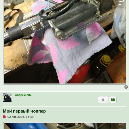
Андрей 282
0
Мой первый чоппер
Н
02 янв 2026, 15:44
е
п
р