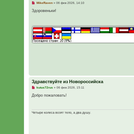
с
Н
MikeRaven
»
06 фев 2026, 14:10
о
е
о
п
Здоровеньки!
б
р
щ
о
е
ч
н
и
и
т
е
а
н
н
о
е
с
о
о
б
щ
е
н
и
е
Здравствуйте из Новороссийска
Н
kutus72rus
»
06 фев 2026, 15:11
е
п
Добро пожаловать!
р
о
ч
и
т
Четыре колеса возят тело, а два душу.
а
н
н
о
е
с