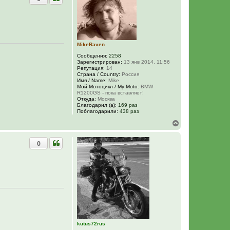
у
у
т
ь
с
я
к
MikeRaven
н
Сообщения:
2258
а
Зарегистрирован:
13 янв 2014, 11:56
ч
Репутация:
14
а
Страна / Country:
Россия
л
Имя / Name:
Mike
у
Мой Мотоцикл / My Moto:
BMW
R1200GS - пока вставляет!
Откуда:
Москва
Благодарил (а):
169 раз
Поблагодарили:
438 раз
В
е
р
0
н
у
т
ь
с
я
к
н
а
ч
а
л
kutus72rus