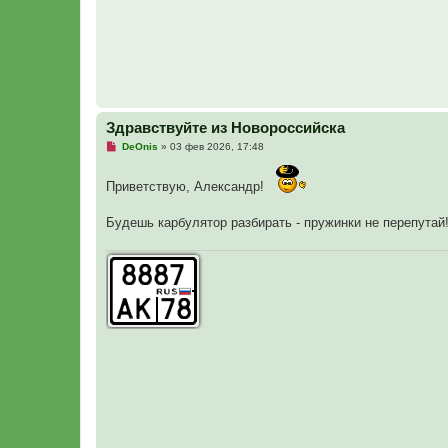
б
щ
е
н
и
е
Здравствуйте из Новороссийска
Н
DeOnis
»
03 фев 2026, 17:48
е
п
р
Приветствую, Александр!
о
ч
и
Будешь карбулятор разбирать - пружинки не перепутай
т
а
н
н
о
е
с
о
о
б
щ
е
н
и
е