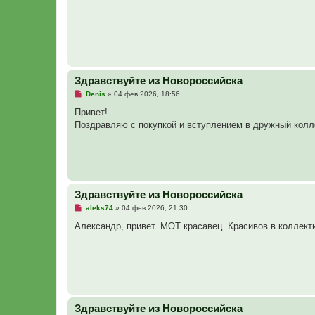
е
о
н
ч
и
и
е
т
а
н
н
о
е
Здравствуйте из Новороссийска
с
о
Н
Denis
»
04 фев 2026, 18:56
о
е
б
п
Привет!
щ
р
е
Поздравляю с покупкой и вступлением в дружный колл
о
н
ч
и
и
е
т
а
н
н
о
Здравствуйте из Новороссийска
е
с
Н
aleks74
»
04 фев 2026, 21:30
о
е
о
п
Александр, привет. МОТ красавец. Красивов в коллект
б
р
щ
о
е
ч
н
и
и
т
е
а
н
н
о
Здравствуйте из Новороссийска
е