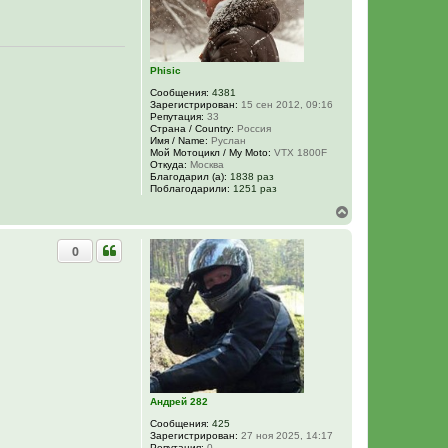
ь
с
я
к
н
Phisic
а
ч
Сообщения:
4381
а
Зарегистрирован:
15 сен 2012, 09:16
л
Репутация:
33
у
Страна / Country:
Россия
Имя / Name:
Руслан
Мой Мотоцикл / My Moto:
VTX 1800F
Откуда:
Москва
Благодарил (а):
1838 раз
Поблагодарили:
1251 раз
В
е
р
0
н
у
т
ь
с
я
к
н
а
ч
а
Андрей 282
л
у
Сообщения:
425
Зарегистрирован:
27 ноя 2025, 14:17
Репутация:
0