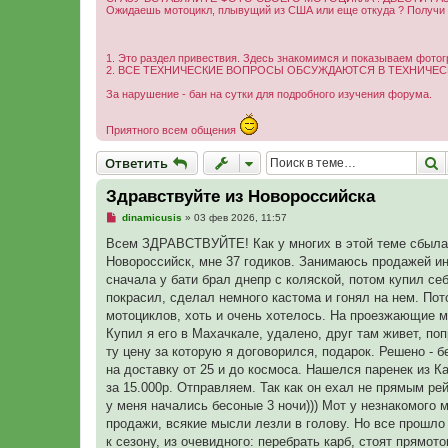
Ожидаешь мотоцикл, плывущий из США или еще откуда ? Получи м
1. Это раздел привествия. Здесь знакомимся и показываем фотог
2. ВСЕ ТЕХНИЧЕСКИЕ ВОПРОСЫ ОБСУЖДАЮТСЯ В ТЕХНИЧЕСК
За нарушение - бан на сутки для подробного изучения форума.
Приятного всем общения
Ответить
П
О
т
в
е
т
и
т
ь
Здравствуйте из Новороссийска
Н
dinamicusis
»
03 фев 2026, 11:57
е
п
Всем ЗДРАВСТВУЙТЕ! Как у многих в этой теме сбылас
р
Новороссийск, мне 37 годиков. Занимаюсь продажей ин
о
ч
сначала у бати брал днепр с коляской, потом купил себ
и
покрасил, сделал немного кастома и гонял на нем. Пото
т
а
мотоциклов, хоть и очень хотелось. На проезжающие мо
н
Купил я его в Махачкале, удалено, друг там живет, по
н
о
ту цену за которую я договорился, подарок. Решено - 
е
на доставку от 25 и до космоса. Нашелся паренек из К
с
о
за 15.000р. Отправляем. Так как он ехал не прямым рей
о
у меня начались бесоные 3 ночи))) Мот у незнакомого 
б
щ
продажи, всякие мысли лезли в голову. Но все прошло 
е
к сезону, из очевидного: перебрать карб, стоят прямо
н