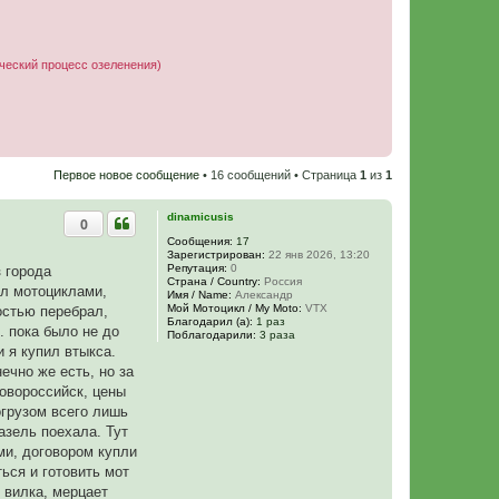
ческий процесс озеленения)
Первое новое сообщение
• 16 сообщений • Страница
1
из
1
dinamicusis
0
Сообщения:
17
Зарегистрирован:
22 янв 2026, 13:20
Репутация:
0
 города
Страна / Country:
Россия
ел мотоциклами,
Имя / Name:
Александр
Мой Мотоцикл / My Moto:
VTX
ностью перебрал,
Благодарил (а):
1 раз
. пока было не до
Поблагодарили:
3 раза
 я купил втыкса.
ечно же есть, но за
Новороссийск, цены
огрузом всего лишь
газель поехала. Тут
ми, договором купли
ься и готовить мот
 вилка, мерцает