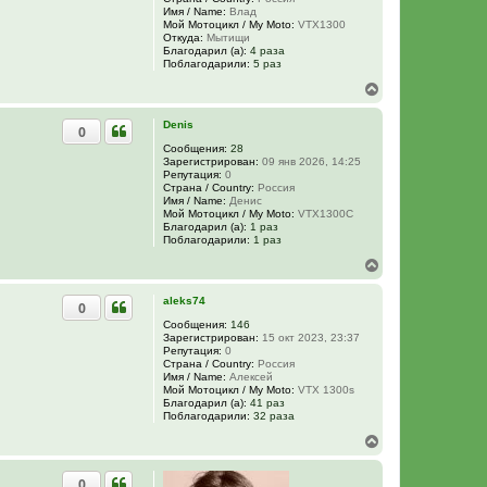
с
Имя / Name:
Влад
я
Мой Мотоцикл / My Moto:
VTX1300
к
Откуда:
Мытищи
н
Благодарил (а):
4 раза
Поблагодарили:
5 раз
а
ч
В
а
е
л
р
Denis
у
0
н
у
Сообщения:
28
Зарегистрирован:
09 янв 2026, 14:25
т
Репутация:
0
ь
Страна / Country:
Россия
с
Имя / Name:
Денис
я
Мой Мотоцикл / My Moto:
VTX1300C
к
Благодарил (а):
1 раз
н
Поблагодарили:
1 раз
а
В
ч
е
а
р
л
aleks74
0
н
у
у
Сообщения:
146
Зарегистрирован:
15 окт 2023, 23:37
т
Репутация:
0
ь
Страна / Country:
Россия
с
Имя / Name:
Алексей
я
Мой Мотоцикл / My Moto:
VTX 1300s
к
Благодарил (а):
41 раз
н
Поблагодарили:
32 раза
а
В
ч
е
а
р
л
0
н