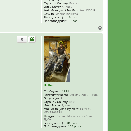
Страна / Country:
Россия
Имя / Name:
Андрей
Мой Мотоцикл / My Moto:
Vtx 1300 R
Откуда:
Москва Кунцево
Благодарил (а):
10 раз
Поблагодарили:
19 раз
В
е
р
0
н
у
т
ь
с
я
к
н
а
ч
а
л
DeOnis
у
Сообщения:
1828
Зарегистрирован:
30 май 2019, 11:04
Репутация:
3
Страна / Country:
RUS
Имя / Name:
Денис
Мой Мотоцикл / My Moto:
HONDA
VTX1800T38
Откуда:
Россия, Московская область,
Дубна
Благодарил (а):
39 раз
Поблагодарили:
162 раза