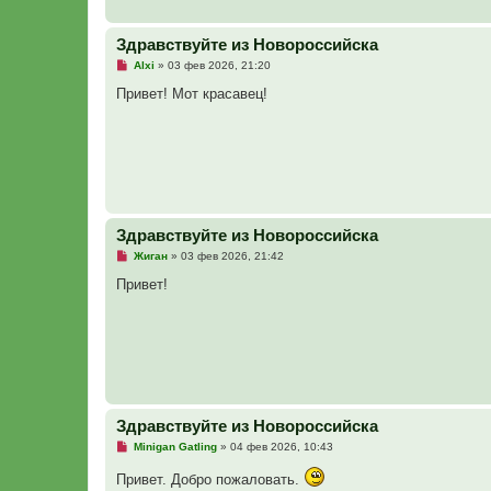
Здравствуйте из Новороссийска
Н
Alxi
»
03 фев 2026, 21:20
е
п
Привет! Мот красавец!
р
о
ч
и
т
а
н
н
о
е
Здравствуйте из Новороссийска
с
о
Н
Жиган
»
03 фев 2026, 21:42
о
е
б
п
Привет!
щ
р
е
о
н
ч
и
и
е
т
а
н
н
о
е
Здравствуйте из Новороссийска
с
о
Н
Minigan Gatling
»
04 фев 2026, 10:43
о
е
б
п
Привет. Добро пожаловать.
щ
р