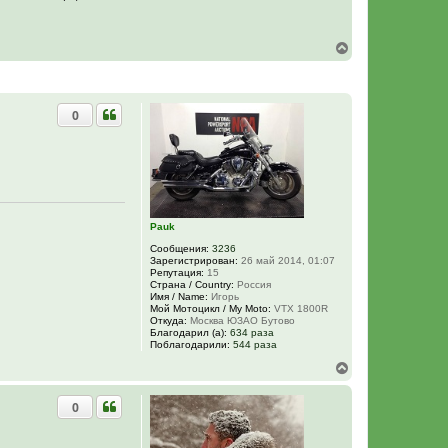
В
е
р
н
у
0
т
ь
с
я
к
н
а
ч
Pauk
а
л
Сообщения:
3236
у
Зарегистрирован:
26 май 2014, 01:07
Репутация:
15
Страна / Country:
Россия
Имя / Name:
Игорь
Мой Мотоцикл / My Moto:
VTX 1800R
Откуда:
Москва ЮЗАО Бутово
Благодарил (а):
634 раза
Поблагодарили:
544 раза
В
е
р
0
н
у
т