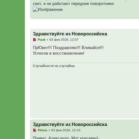
и
свет, и не работают передние поворотники.
е
Здравствуйте из Новороссийска
Н
Pauk
»
03 фев 2026, 12:07
е
п
ПрЮвет!!! Поздравляю!!! Вливайся!!!
р
Успехов в восстановлении!
о
ч
и
т
Случайности не случайны
а
н
н
о
е
с
о
о
б
щ
е
н
и
е
Здравствуйте из Новороссийска
Н
Phisic
»
03 фев 2026, 12:23
е
п
Привет, Александр. Мот красавец!