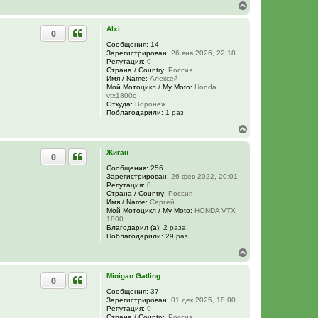
В
е
р
Alxi
0
н
у
Сообщения:
14
Зарегистрирован:
26 янв 2026, 22:18
т
Репутация:
0
ь
Страна / Country:
Россия
с
Имя / Name:
Алексей
я
Мой Мотоцикл / My Moto:
Honda
к
vtx1800c
н
Откуда:
Воронеж
Поблагодарили:
1 раз
а
ч
В
а
е
л
р
Жиган
у
0
н
у
Сообщения:
256
Зарегистрирован:
26 фев 2022, 20:01
т
Репутация:
0
ь
Страна / Country:
Россия
с
Имя / Name:
Сергей
я
Мой Мотоцикл / My Moto:
HONDA VTX
к
1800
н
Благодарил (а):
2 раза
Поблагодарили:
29 раз
а
ч
В
а
е
л
р
Minigan Gatling
у
0
н
у
Сообщения:
37
Зарегистрирован:
01 дек 2025, 18:00
т
Репутация:
0
ь
Страна / Country:
Россия