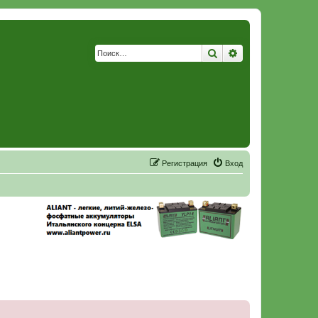
Поиск
Расширенный по
Р
е
г
и
с
т
р
а
ц
и
я
Вход