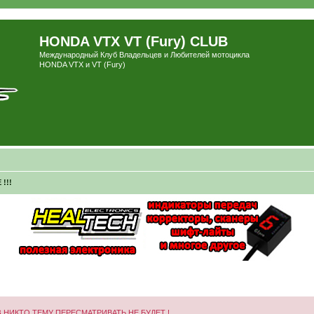
HONDA VTX VT (Fury) CLUB
Международный Клуб Владельцев и Любителей мотоцикла
HONDA VTX и VT (Fury)
!!!
 НИКТО ТЕМУ ПЕРЕСМАТРИВАТЬ НЕ БУДЕТ !