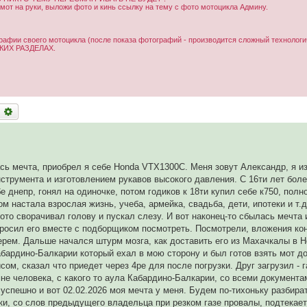
от на руки, выложи фото и кинь ссылку на тему с фото мотоцикла Админу.
рафии своего мотоцикла (после показа фотографий - производится сложный технологи
ИХ РАЗДЕЛАХ.
оиск
Расширенный поиск
ь мечта, приобрел я себе Honda VTX1300C. Меня зовут Александр, я из
струмента и изготовлением рукавов высокого давления. С 16ти лет бол
е днепр, гонял на одиночке, потом годиков к 18ти купил себе к750, пол
м настала взрослая жизнь, учеба, армейка, свадьба, дети, ипотеки и т.д
то сворачивал голову и пускал слезу. И вот наконец-то сбылась мечта и
просил его вместе с подборщиком посмотреть. Посмотрели, вложения кон
берем. Дальше начался штурм мозга, как доставить его из Махачкалы в 
абардино-Балкарии который ехал в мою сторону и был готов взять мот д
сом, сказал что приедет через 4ре для после погрузки. Друг загрузил - 
мне человека, с какого то аула Кабардино-Балкарии, со всеми документа
успешно и вот 02.02.2026 моя мечта у меня. Будем по-тихоньку разбират
токи, со слов предыдущего владельца при резком газе провалы, подтекает