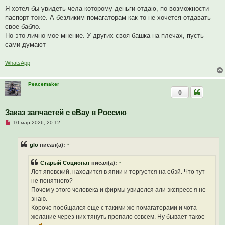
е
п
Я хотел бы увидеть чела которому деньги отдаю, по возможности
р
паспорт тоже. А безликим помагаторам как то не хочется отдавать
о
ч
свое бабло.
и
Но это лично мое мнение. У других своя башка на плечах, пусть
т
а
сами думают
н
н
о
WhatsApp
е
с
о
Peacemaker
о
б
0
щ
е
н
Заказ запчастей с eBay в Россию
и
е
Н
10 мар 2026, 20:12
е
п
р
glo
писал(а):
↑
о
ч
и
Старый Социопат
писал(а):
↑
т
а
Лот яповский, находится в япии и торгуется на ебэй. Что тут
н
не понятного?
н
о
Почем у этого человека и фирмы увиделся али экспресс я не
е
знаю.
с
о
Короче пообщался еще с такими же помагаторами и чота
о
желание через них тянуть пропало совсем. Ну бывает такое
б
щ