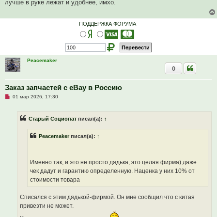
лучше в руке лежат и удобнее, имхо.
о
ч
и
т
ПОДДЕРЖКА ФОРУМА
а
н
н
о
е
с
Peacemaker
о
0
о
б
щ
е
Заказ запчастей с eBay в Россию
н
Н
и
01 мар 2026, 17:30
е
е
п
р
Старый Социопат
писал(а):
↑
о
ч
и
Peacemaker
писал(а):
↑
т
а
н
н
о
Именно так, и это не просто дядька, это целая фирма) даже
е
чек дадут и гарантию определенную. Наценка у них 10% от
с
о
стоимости товара
о
б
щ
Списался с этим дядькой-фирмой. Он мне сообщил что с китая
е
привезти не может.
н
и