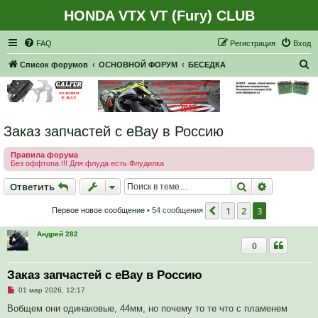
HONDA VTX VT (Fury) CLUB
Регистрация
FAQ
Р
е
г
и
с
т
р
а
ц
и
я
Вход
П
Список форумов
ОСНОВНОЙ ФОРУМ
БЕСЕДКА
о
и
с
Заказ запчастей с eBay в Россию
к
Правила форума
Без оффтопа !!! Для флуда есть Флудилка
Ответить
Поиск
Расширен
О
т
в
е
т
и
т
ь
1
2
3
Пред.
Первое новое сообщение
• 54 сообщения
Андрей 282
0
Заказ запчастей с eBay в Россию
Н
01 мар 2026, 12:17
е
п
Вобщем они одинаковые, 44мм, но почему то те что с пламенем
р