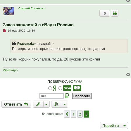
с
о
Старый Социопат
о
б
0
щ
е
н
Заказ запчастей с eBay в Россию
и
е
Н
19 мар 2026, 16:39
е
п
р
Peacemaker
писал(а):
↑
о
ч
По меркам некоторых наших транспортных, это даром)
и
т
а
Ну если корбин покупался, то да, 20 кусков это фигня
н
н
о
WhatsApp
е
с
о
ПОДДЕРЖКА ФОРУМА
о
б
щ
е
н
и
Ответить
О
т
в
е
т
и
т
ь
е
1
2
3
Пред.
54 сообщения
Перейти