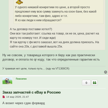
е
н
У одного никакой конкретики по цене, а второй просто
и
е
предложил ему всю сумму закинуть на озон банк, без какой
либо конкретики, там фио, адрес и т.п.
Я хз как люди к ним обращаются?
А ты договор поставки хотел?)
Они все так работают: ссылка на товар, ок не ок, цена, расчет на
карту по номеру тел. И сиди жди)
Я так куртку с фк мото заказал, вот на днях должна приехать. На
сайте она 20к, с доставкой вышла 25к.
Ну не совсем, у товарища которого я беру как раз практически
договор, и оплата по qr коду, так что определенные гарантии есть
У трамвая нет цели, только путь… (еду на VT1300CR)
Гексоген
0
Заказ запчастей с eBay в Россию
Н
14 мар 2026, 21:47
е
п
А возил через сдек форвард
р