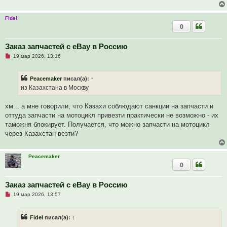
а
н
н
Fidel
о
0
е
с
о
о
Заказ запчастей с eBay в Россию
б
Н
19 мар 2026, 13:16
щ
е
е
п
н
р
и
Peacemaker
писал(а):
↑
о
е
ч
из Казахстана в Москву
и
т
а
хм... а мне говорили, что Казахи соблюдают санкции на запчасти и
н
оттуда запчасти на мотоцикл привезти практически не возможно - их
н
о
таможня блокирует. Получается, что можно запчасти на мотоцикл
е
через Казахстан везти?
с
о
о
б
Peacemaker
щ
0
е
н
и
Заказ запчастей с eBay в Россию
е
Н
19 мар 2026, 13:57
е
п
р
Fidel
писал(а):
↑
о
ч