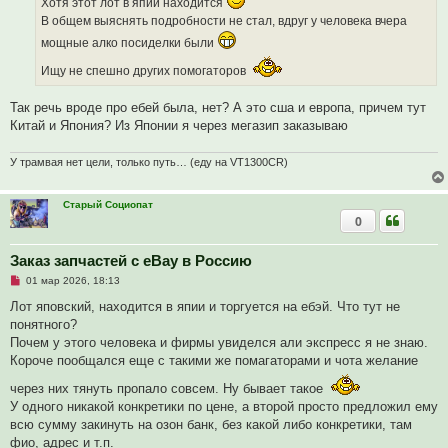
Хотя этот лот в япии находится
е
В общем выяснять подробности не стал, вдруг у человека вчера
мощные алко посиделки были
Ищу не спешно других помогаторов
Так речь вроде про ебей была, нет? А это сша и европа, причем тут
Китай и Япония? Из Японии я через мегазип заказываю
У трамвая нет цели, только путь… (еду на VT1300CR)
Старый Социопат
0
Заказ запчастей с eBay в Россию
Н
01 мар 2026, 18:13
е
п
Лот яповский, находится в япии и торгуется на ебэй. Что тут не
р
понятного?
о
ч
Почем у этого человека и фирмы увиделся али экспресс я не знаю.
и
Короче пообщался еще с такими же помагаторами и чота желание
т
а
через них тянуть пропало совсем. Ну бывает такое
н
н
У одного никакой конкретики по цене, а второй просто предложил ему
о
всю сумму закинуть на озон банк, без какой либо конкретики, там
е
с
фио, адрес и т.п.
о