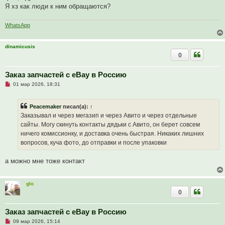
Я хз как люди к ним обращаются?
о
б
щ
е
WhatsApp
н
и
е
dinamicusis
0
Заказ запчастей с eBay в Россию
Н
01 мар 2026, 18:31
е
п
р
Peacemaker
писал(а):
↑
о
ч
Заказывал и через мегазип и через Авито и через отдельные
и
сайты. Могу скинуть контакты дядьки с Авито, он берет совсем
т
а
ничего комиссионку, и доставка очень быстрая. Никаких лишних
н
вопросов, куча фото, до отправки и после упаковки
н
о
е
а можно мне тоже контакт
с
о
о
б
glo
щ
0
е
н
и
Заказ запчастей с eBay в Россию
е
Н
09 мар 2026, 15:14