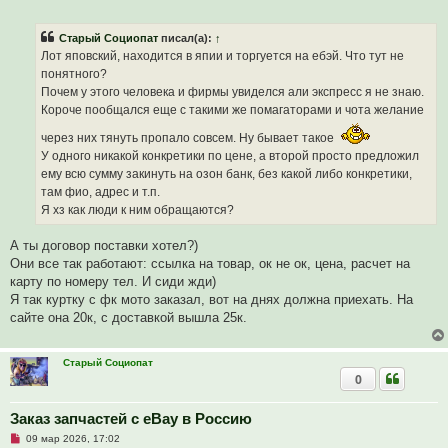
е
п
р
Старый Социопат
писал(а):
↑
о
ч
Лот яповский, находится в япии и торгуется на ебэй. Что тут не
и
понятного?
т
а
Почем у этого человека и фирмы увиделся али экспресс я не знаю.
н
Короче пообщался еще с такими же помагаторами и чота желание
н
о
е
через них тянуть пропало совсем. Ну бывает такое
с
У одного никакой конкретики по цене, а второй просто предложил
о
о
ему всю сумму закинуть на озон банк, без какой либо конкретики,
б
там фио, адрес и т.п.
щ
е
Я хз как люди к ним обращаются?
н
и
А ты договор поставки хотел?)
е
Они все так работают: ссылка на товар, ок не ок, цена, расчет на
карту по номеру тел. И сиди жди)
Я так куртку с фк мото заказал, вот на днях должна приехать. На
сайте она 20к, с доставкой вышла 25к.
Старый Социопат
0
Заказ запчастей с eBay в Россию
Н
09 мар 2026, 17:02