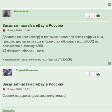
о
ч
и
т
Peacemaker
а
0
н
н
о
е
Заказ запчастей с eBay в Россию
с
Н
о
19 мар 2026, 11:46
е
о
п
б
Добавлю на вентилятор) я тут выше писал про заказ кофр из сша,
р
щ
пришли, доставка из сша в Казахстан обошлась в…..14500) из
о
е
ч
н
Казахстана в Москву 4500.
и
и
22 февраля оформил заказ.
т
е
а
н
У трамвая нет цели, только путь… (еду на VT1300CR)
н
о
е
с
Старый Социопат
о
0
о
б
щ
Заказ запчастей с eBay в Россию
е
н
Н
19 мар 2026, 12:01
и
е
е
п
Совсем не дорогая доставка получилась)
р
о
ч
и
т
WhatsApp