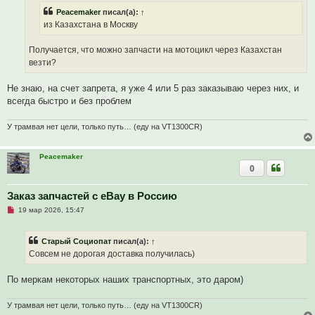
и
Peacemaker
писал(а):
↑
т
а
из Казахстана в Москву
н
н
о
Получается, что можно запчасти на мотоцикл через Казахстан
е
везти?
с
о
о
Не знаю, на счет запрета, я уже 4 или 5 раз заказываю через них, и
б
щ
всегда быстро и без проблем
е
н
и
У трамвая нет цели, только путь… (еду на VT1300CR)
е
Peacemaker
0
Заказ запчастей с eBay в Россию
Н
19 мар 2026, 15:47
е
п
р
Старый Социопат
писал(а):
↑
о
ч
Совсем не дорогая доставка получилась)
и
т
а
По меркам некоторых наших транспортных, это даром)
н
н
о
У трамвая нет цели, только путь… (еду на VT1300CR)
е