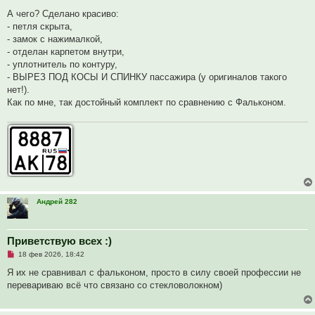
е
о
п
б
А чего? Сделано красиво:
р
щ
- петля скрыта,
о
е
ч
н
- замок с нажималкой,
и
и
- отделан карпетом внутри,
т
е
а
- уплотнитель по контуру,
н
- ВЫРЕЗ ПОД КОСЫ И СПИНКУ пассажира (у оригиналов такого
н
о
нет!).
е
Как по мне, так достойный комплект по сравнению с Фальконом.
с
о
о
б
щ
е
н
и
е
Андрей 282
Приветствую всех :)
Н
18 фев 2026, 18:42
е
п
Я их не сравнивал с фальконом, просто в силу своей профессии не
р
перевариваю всё что связано со стекловолокном)
о
ч
и
т