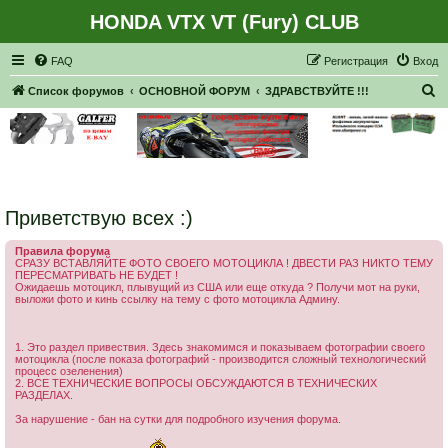
HONDA VTX VT (Fury) CLUB
Регистрация
FAQ
Р
е
г
и
с
т
р
а
ц
и
я
Вход
П
Список форумов
ОСНОВНОЙ ФОРУМ
ЗДРАВСТВУЙТЕ !!!
о
и
с
к
Приветствую всех :)
Правила форума
СРАЗУ ВСТАВЛЯЙТЕ ФОТО СВОЕГО МОТОЦИКЛА ! ДВЕСТИ РАЗ НИКТО ТЕМУ
ПЕРЕСМАТРИВАТЬ НЕ БУДЕТ !
Ожидаешь мотоцикл, плывущий из США или еще откуда ? Получи мот на руки,
выложи фото и кинь ссылку на тему с фото мотоцикла Админу.
1. Это раздел привествия. Здесь знакомимся и показываем фотографии своего
мотоцикла (после показа фотографий - производится сложный технологический
процесс озеленения)
2. ВСЕ ТЕХНИЧЕСКИЕ ВОПРОСЫ ОБСУЖДАЮТСЯ В ТЕХНИЧЕСКИХ
РАЗДЕЛАХ.
За нарушение - бан на сутки для подробного изучения форума.