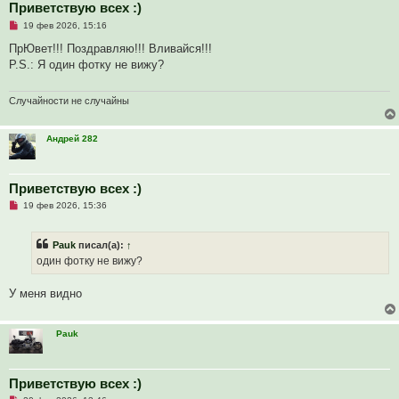
Приветствую всех :)
Н
19 фев 2026, 15:16
е
п
ПрЮвет!!! Поздравляю!!! Вливайся!!!
р
P.S.: Я один фотку не вижу?
о
ч
и
т
Случайности не случайны
а
н
н
Андрей 282
о
е
с
о
о
Приветствую всех :)
б
Н
19 фев 2026, 15:36
щ
е
е
п
н
р
и
Pauk
писал(а):
↑
о
е
ч
один фотку не вижу?
и
т
а
У меня видно
н
н
о
е
Pauk
с
о
о
б
Приветствую всех :)
щ
е