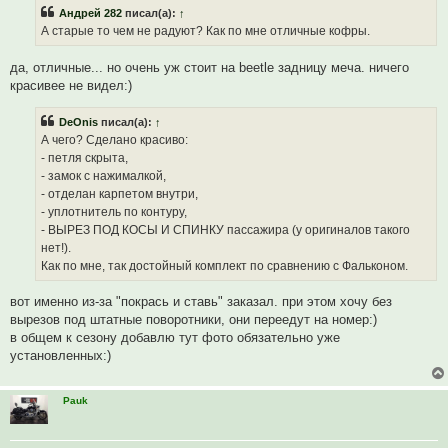
р
щ
Андрей 282
писал(а):
↑
о
е
ч
н
А старые то чем не радуют? Как по мне отличные кофры.
и
и
т
е
а
да, отличные... но очень уж стоит на beetle задницу меча. ничего
н
красивее не видел:)
н
о
е
DeOnis
писал(а):
↑
с
о
А чего? Сделано красиво:
о
- петля скрыта,
б
щ
- замок с нажималкой,
е
- отделан карпетом внутри,
н
и
- уплотнитель по контуру,
е
- ВЫРЕЗ ПОД КОСЫ И СПИНКУ пассажира (у оригиналов такого
нет!).
Как по мне, так достойный комплект по сравнению с Фальконом.
вот именно из-за "покрась и ставь" заказал. при этом хочу без
вырезов под штатные поворотники, они переедут на номер:)
в общем к сезону добавлю тут фото обязательно уже
установленных:)
Pauk