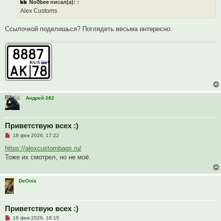
No0bee
писал(а):
↑
о
ч
Alex Customs
и
т
а
Ссылочкой поделишься? Поглядеть весьма интересно.
н
н
о
е
с
о
о
б
щ
е
н
и
Андрей 282
е
Приветствую всех :)
Н
18 фев 2026, 17:22
е
п
https://alexcustombags.ru/
р
Тоже их смотрел, но не моё.
о
ч
и
т
DeOnis
а
н
н
о
е
Приветствую всех :)
с
Н
о
18 фев 2026, 18:15