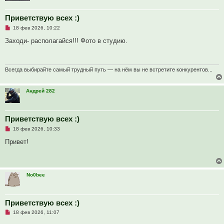
н
и
е
Приветствую всех :)
Н
18 фев 2026, 10:22
е
п
Заходи- располагайся!!! Фото в студию.
р
о
ч
и
т
Всегда выбирайте самый трудный путь — на нём вы не встретите конкурентов...
а
н
н
Андрей 282
о
е
с
о
о
Приветствую всех :)
б
Н
18 фев 2026, 10:33
щ
е
е
п
Привет!
н
р
и
о
е
ч
и
т
No0bee
а
н
н
о
е
Приветствую всех :)
с
Н
о
18 фев 2026, 11:07
е
о
п