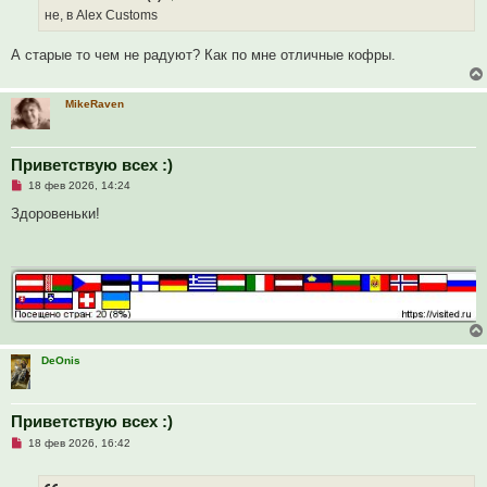
ч
н
не, в Alex Customs
и
и
т
е
а
А старые то чем не радуют? Как по мне отличные кофры.
н
н
о
е
MikeRaven
с
о
о
б
Приветствую всех :)
щ
е
Н
18 фев 2026, 14:24
н
е
и
п
Здоровеньки!
е
р
о
ч
и
т
а
н
н
о
е
с
DeOnis
о
о
б
щ
Приветствую всех :)
е
н
Н
18 фев 2026, 16:42
и
е
е
п
р