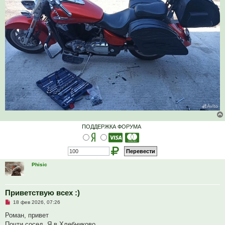
ПОДДЕРЖКА ФОРУМА
Phisic
Приветствую всех :)
Н
18 фев 2026, 07:26
е
п
Роман, привет
р
Почти сосед. Я в Хлебниково