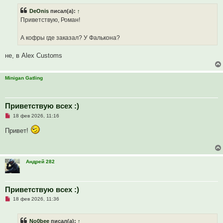
б
р
щ
DeOnis
писал(а):
↑
о
е
ч
н
Приветствую, Роман!
и
и
т
е
а
А кофры где заказал? У Фалькона?
н
н
о
не, в Alex Customs
е
с
о
о
Minigan Gatling
б
щ
е
н
Приветствую всех :)
и
е
Н
18 фев 2026, 11:16
е
п
Привет!
р
о
ч
и
т
Андрей 282
а
н
н
о
е
Приветствую всех :)
с
Н
о
18 фев 2026, 11:36
е
о
п
б
р
щ
No0bee
писал(а):
↑
о
е