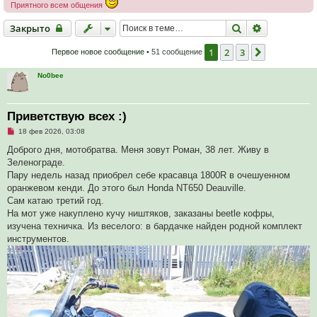
Приятного всем общения
Закрыто
Поиск
Расширенн
Закрыто
1
2
3
След.
Первое новое сообщение
• 51 сообщение
No0bee
Приветствую всех :)
Н
18 фев 2026, 03:08
е
п
Доброго дня, мотобратва. Меня зовут Роман, 38 лет. Живу в
р
Зеленограде.
о
ч
Пару недель назад приобрел себе красавца 1800R в очешуенном
и
оранжевом кенди. До этого был Honda NT650 Deauville.
т
а
Сам катаю третий год.
н
На мот уже накуплено кучу ништяков, заказаны beetle кофры,
н
о
изучена техничка. Из веселого: в бардачке найден родной комплект
е
инструментов.
с
о
о
б
щ
е
н
и
е