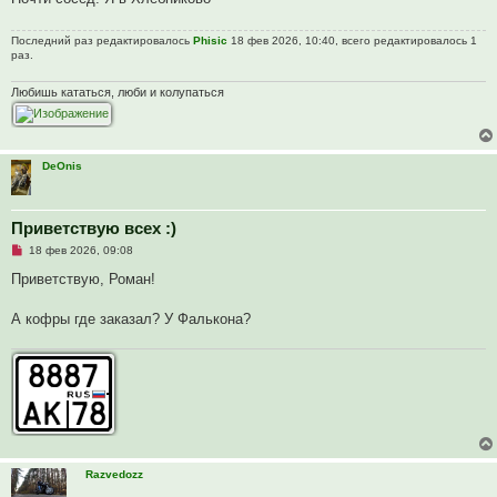
о
ч
и
Последний раз редактировалось
Phisic
18 фев 2026, 10:40, всего редактировалось 1
т
раз.
а
н
н
Любишь кататься, люби и колупаться
о
е
с
о
о
б
DeOnis
щ
е
н
и
Приветствую всех :)
е
Н
18 фев 2026, 09:08
е
п
Приветствую, Роман!
р
о
ч
А кофры где заказал? У Фалькона?
и
т
а
н
н
о
е
с
о
о
б
Razvedozz
щ
е