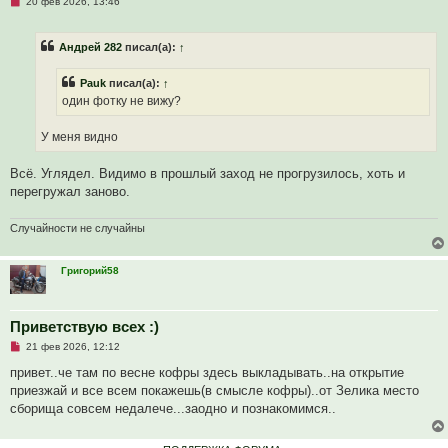
Н
20 фев 2026, 13:46
н
е
и
п
е
р
Андрей 282
писал(а):
↑
о
ч
и
Pauk
писал(а):
↑
т
а
один фотку не вижу?
н
н
о
У меня видно
е
с
о
Всё. Углядел. Видимо в прошлый заход не прогрузилось, хоть и
о
перегружал заново.
б
щ
е
Случайности не случайны
н
и
е
Григорий58
Приветствую всех :)
Н
21 фев 2026, 12:12
е
п
привет..че там по весне кофры здесь выкладывать..на открытие
р
приезжай и все всем покажешь(в смысле кофры)..от Зелика место
о
ч
сборища совсем недалече...заодно и познакомимся..
и
т
а