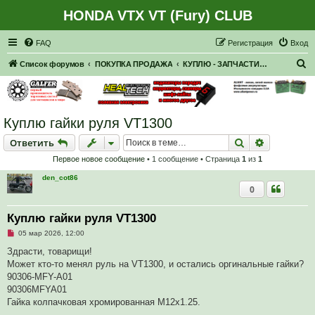
HONDA VTX VT (Fury) CLUB
Регистрация
FAQ
Р
е
г
и
с
т
р
а
ц
и
я
Вход
П
Список форумов
ПОКУПКА ПРОДАЖА
КУПЛЮ - ЗАПЧАСТИ, НАВЕСНОЕ
о
и
с
Куплю гайки руля VT1300
к
Ответить
Поиск
Расширен
О
т
в
е
т
и
т
ь
Первое новое сообщение
• 1 сообщение • Страница
1
из
1
den_cot86
0
Куплю гайки руля VT1300
Н
05 мар 2026, 12:00
е
п
Здрасти, товарищи!
р
Может кто-то менял руль на VT1300, и остались оргинальные гайки?
о
ч
90306-MFY-A01
и
90306MFYA01
т
а
Гайка колпачковая хромированная М12х1.25.
н