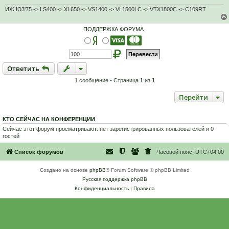
н
о
ИЖ Ю3'75 -> LS400 -> XL650 -> VS1400 -> VL1500LC -> VTX1800C -> C109RT
е
с
о
ПОДДЕРЖКА ФОРУМА
о
б
щ
е
н
и
Ответить
О
т
в
е
т
и
т
ь
е
1 сообщение • Страница
1
из
1
Перейти
КТО СЕЙЧАС НА КОНФЕРЕНЦИИ
Сейчас этот форум просматривают: нет зарегистрированных пользователей и 0
гостей
Список форумов
Часовой пояс:
UTC+04:00
Создано на основе
phpBB
® Forum Software © phpBB Limited
Русская поддержка phpBB
Конфиденциальность
|
Правила