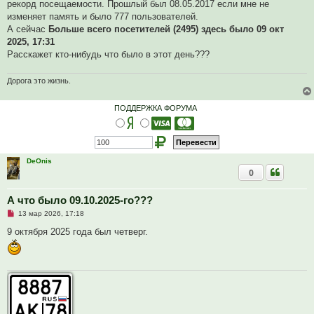
ч
рекорд посещаемости. Прошлый был 08.05.2017 если мне не
и
изменяет память и было 777 пользователей.
т
а
А сейчас
Больше всего посетителей (2495) здесь было 09 окт
н
2025, 17:31
н
о
Расскажет кто-нибудь что было в этот день???
е
с
о
Дорога это жизнь.
о
б
щ
ПОДДЕРЖКА ФОРУМА
е
н
и
е
DeOnis
0
А что было 09.10.2025-го???
Н
13 мар 2026, 17:18
е
п
9 октября 2025 года был четверг.
р
о
ч
и
т
а
н
н
о
е