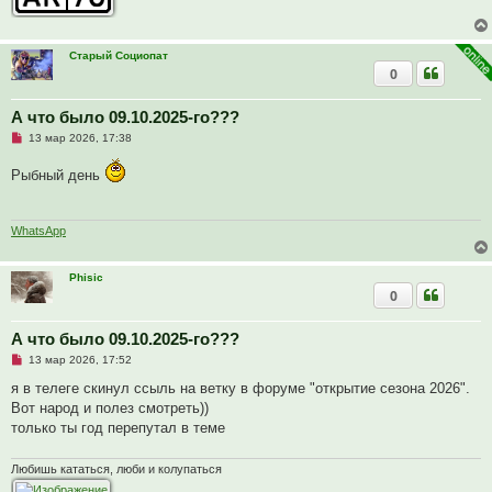
с
о
о
б
Старый Социопат
щ
0
е
н
и
А что было 09.10.2025-го???
е
Н
13 мар 2026, 17:38
е
п
Рыбный день
р
о
ч
и
т
WhatsApp
а
н
н
Phisic
о
0
е
с
о
о
А что было 09.10.2025-го???
б
Н
13 мар 2026, 17:52
щ
е
е
п
я в телеге скинул ссыль на ветку в форуме "открытие сезона 2026".
н
р
и
Вот народ и полез смотреть))
о
е
ч
только ты год перепутал в теме
и
т
а
Любишь кататься, люби и колупаться
н
н