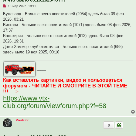
Н
13 мар 2026, 19:11
е
п
Булевард - Больше всего посетителей (2054) здесь было 09 фев
р
2026, 03:21
о
ч
Виктори - Больше всего посетителей (1071) здесь было 08 фев 2026,
и
17:37
т
а
Валькирия - Больше всего посетителей (613) здесь было 08 фев
н
2026, 19:31
н
о
Даже Хаммер клуб отметился - Больше всего посетителей (688)
е
здесь было 19 ноя 2025, 00:16
с
о
о
б
щ
_____
е
н
и
Как вставлять картинки, видео и пользоваться
е
форумом - ЧИТАЙТЕ И СМОТРИТЕ В ЭТОЙ ТЕМЕ
!!!
--->
https://www.vtx-
club.org/forum/viewforum.php?f=58
Predator
0