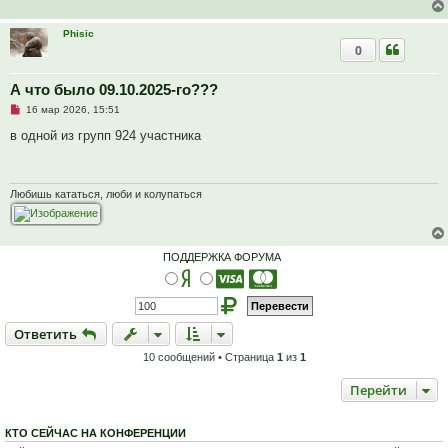
щ
е
н
Phisic
и
0
е
А что было 09.10.2025-го???
Н
16 мар 2026, 15:51
е
п
в одной из групп 924 участника
р
о
ч
и
т
Любишь кататься, люби и колупаться
а
н
н
о
е
ПОДДЕРЖКА ФОРУМА
с
о
о
б
щ
е
Ответить
О
т
в
е
т
и
т
ь
н
и
10 сообщений • Страница
1
из
1
е
Перейти
КТО СЕЙЧАС НА КОНФЕРЕНЦИИ