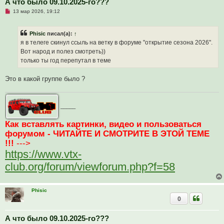
А что было 09.10.2025-го???
Н
13 мар 2026, 19:12
е
п
р
Phisic
писал(а):
↑
о
ч
я в телеге скинул ссыль на ветку в форуме "открытие сезона 2026".
и
Вот народ и полез смотреть))
т
а
только ты год перепутал в теме
н
н
о
Это в какой группе было ?
е
с
о
о
_____
б
щ
е
Как вставлять картинки, видео и пользоваться
н
и
форумом - ЧИТАЙТЕ И СМОТРИТЕ В ЭТОЙ ТЕМЕ
е
!!!
--->
https://www.vtx-
club.org/forum/viewforum.php?f=58
Phisic
0
А что было 09.10.2025-го???