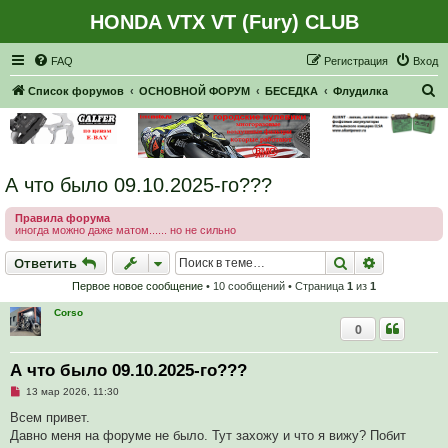
HONDA VTX VT (Fury) CLUB
Регистрация
FAQ
Р
е
г
и
с
т
р
а
ц
и
я
Вход
П
Список форумов
ОСНОВНОЙ ФОРУМ
БЕСЕДКА
Флудилка
о
и
с
А что было 09.10.2025-го???
к
Правила форума
иногда можно даже матом...... но не сильно
Ответить
Поиск
Расширен
О
т
в
е
т
и
т
ь
Первое новое сообщение
• 10 сообщений • Страница
1
из
1
Corso
0
А что было 09.10.2025-го???
Н
13 мар 2026, 11:30
е
п
Всем привет.
р
Давно меня на форуме не было. Тут захожу и что я вижу? Побит
о