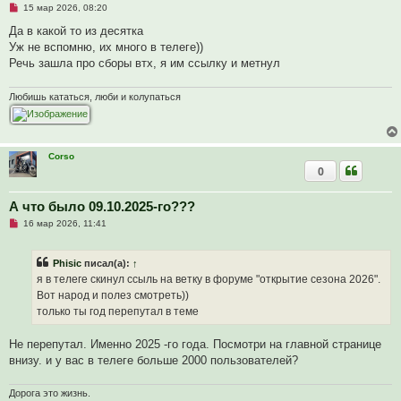
Н
15 мар 2026, 08:20
е
п
Да в какой то из десятка
р
Уж не вспомню, их много в телеге))
о
ч
Речь зашла про сборы втх, я им ссылку и метнул
и
т
а
Любишь кататься, люби и колупаться
н
н
о
е
с
Corso
о
о
0
б
щ
е
А что было 09.10.2025-го???
н
и
Н
16 мар 2026, 11:41
е
е
п
р
Phisic
писал(а):
↑
о
ч
я в телеге скинул ссыль на ветку в форуме "открытие сезона 2026".
и
Вот народ и полез смотреть))
т
а
только ты год перепутал в теме
н
н
о
Не перепутал. Именно 2025 -го года. Посмотри на главной странице
е
внизу. и у вас в телеге больше 2000 пользователей?
с
о
о
Дорога это жизнь.
б