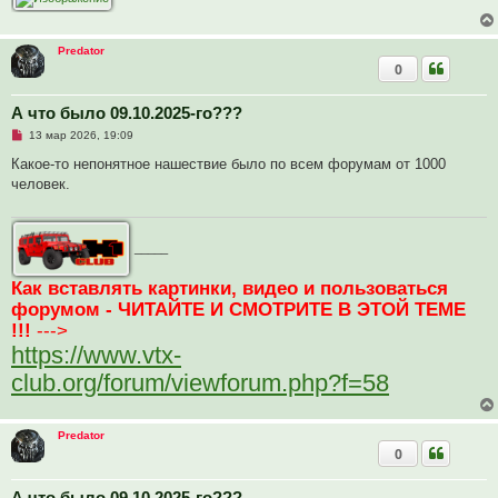
о
е
с
Predator
о
о
0
б
щ
е
А что было 09.10.2025-го???
н
и
Н
13 мар 2026, 19:09
е
е
п
Какое-то непонятное нашествие было по всем форумам от 1000
р
человек.
о
ч
и
т
а
_____
н
н
о
Как вставлять картинки, видео и пользоваться
е
форумом - ЧИТАЙТЕ И СМОТРИТЕ В ЭТОЙ ТЕМЕ
с
о
!!!
--->
о
б
https://www.vtx-
щ
е
club.org/forum/viewforum.php?f=58
н
и
е
Predator
0
А что было 09.10.2025-го???