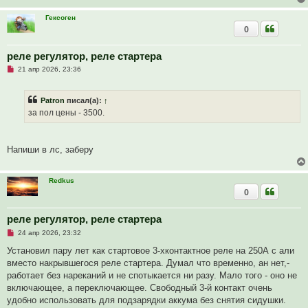
и
т
Гексоген
а
0
н
н
о
е
реле регулятор, реле стартера
с
Н
о
21 апр 2026, 23:36
е
о
п
б
р
щ
Patron
писал(а):
↑
о
е
ч
н
за пол цены - 3500.
и
и
т
е
а
н
Напиши в лс, заберу
н
о
е
с
Redkus
о
0
о
б
щ
реле регулятор, реле стартера
е
н
Н
24 апр 2026, 23:32
и
е
е
п
Установил пару лет как стартовое 3-хконтактное реле на 250А с али
р
вместо накрывшегося реле стартера. Думал что временно, ан нет,-
о
ч
работает без нареканий и не спотыкается ни разу. Мало того - оно не
и
включающее, а переключающее. Свободный 3-й контакт очень
т
а
удобно использовать для подзарядки аккума без снятия сидушки.
н