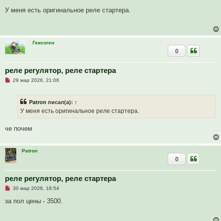
е
п
У меня есть оригинальное реле стартера.
р
о
ч
и
т
Гексоген
а
0
н
н
о
е
реле регулятор, реле стартера
с
Н
о
29 мар 2026, 21:06
е
о
п
б
р
щ
Patron
писал(а):
↑
о
е
ч
н
У меня есть оригинальное реле стартера.
и
и
т
е
а
че почем
н
н
о
е
Patron
с
0
о
о
б
реле регулятор, реле стартера
щ
е
Н
30 мар 2026, 18:54
н
е
и
п
за пол цены - 3500.
е
р
о
ч