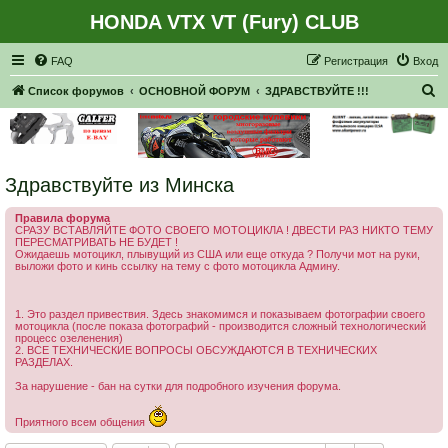
HONDA VTX VT (Fury) CLUB
Регистрация
FAQ
Р
е
г
и
с
т
р
а
ц
и
я
Вход
П
Список форумов
ОСНОВНОЙ ФОРУМ
ЗДРАВСТВУЙТЕ !!!
о
и
с
Здравствуйте из Минска
к
Правила форума
СРАЗУ ВСТАВЛЯЙТЕ ФОТО СВОЕГО МОТОЦИКЛА ! ДВЕСТИ РАЗ НИКТО ТЕМУ
ПЕРЕСМАТРИВАТЬ НЕ БУДЕТ !
Ожидаешь мотоцикл, плывущий из США или еще откуда ? Получи мот на руки,
выложи фото и кинь ссылку на тему с фото мотоцикла Админу.
1. Это раздел привествия. Здесь знакомимся и показываем фотографии своего
мотоцикла (после показа фотографий - производится сложный технологический
процесс озеленения)
2. ВСЕ ТЕХНИЧЕСКИЕ ВОПРОСЫ ОБСУЖДАЮТСЯ В ТЕХНИЧЕСКИХ
РАЗДЕЛАХ.
За нарушение - бан на сутки для подробного изучения форума.
Приятного всем общения