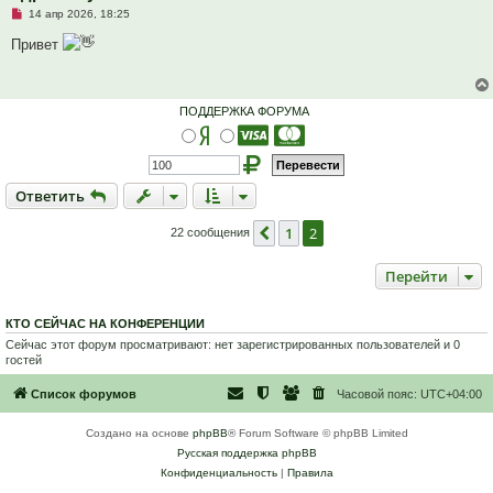
Н
14 апр 2026, 18:25
е
п
Привет
р
о
ч
и
т
ПОДДЕРЖКА ФОРУМА
а
н
н
о
е
с
Ответить
О
т
в
е
т
и
т
ь
о
о
б
1
2
Пред.
22 сообщения
щ
е
н
Перейти
и
е
КТО СЕЙЧАС НА КОНФЕРЕНЦИИ
Сейчас этот форум просматривают: нет зарегистрированных пользователей и 0
гостей
Список форумов
Часовой пояс:
UTC+04:00
Создано на основе
phpBB
® Forum Software © phpBB Limited
Русская поддержка phpBB
Конфиденциальность
|
Правила