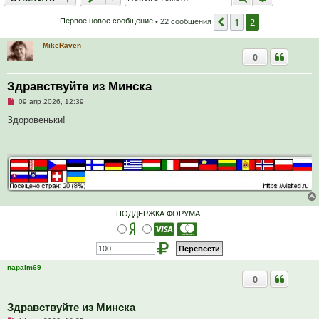
1
2
Пред.
Первое новое сообщение
• 22 сообщения
MikeRaven
0
Здравствуйте из Минска
Н
09 апр 2026, 12:39
е
п
Здоровеньки!
р
о
ч
и
т
а
н
н
о
е
с
ПОДДЕРЖКА ФОРУМА
о
о
б
щ
е
н
napalm69
и
0
е
Здравствуйте из Минска