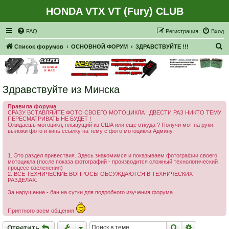
HONDA VTX VT (Fury) CLUB
Регистрация
FAQ
Р
е
г
и
с
т
р
а
ц
и
я
Вход
П
Список форумов
ОСНОВНОЙ ФОРУМ
ЗДРАВСТВУЙТЕ !!!
о
и
с
Здравствуйте из Минска
к
Правила форума
СРАЗУ ВСТАВЛЯЙТЕ ФОТО СВОЕГО МОТОЦИКЛА ! ДВЕСТИ РАЗ НИКТО ТЕМУ
ПЕРЕСМАТРИВАТЬ НЕ БУДЕТ !
Ожидаешь мотоцикл, плывущий из США или еще откуда ? Получи мот на руки,
выложи фото и кинь ссылку на тему с фото мотоцикла Админу.
1. Это раздел привествия. Здесь знакомимся и показываем фотографии своего
мотоцикла (после показа фотографий - производится сложный технологический
процесс озеленения)
2. ВСЕ ТЕХНИЧЕСКИЕ ВОПРОСЫ ОБСУЖДАЮТСЯ В ТЕХНИЧЕСКИХ
РАЗДЕЛАХ.
За нарушение - бан на сутки для подробного изучения форума.
Приятного всем общения
Ответить
Поиск
Расширен
О
т
в
е
т
и
т
ь