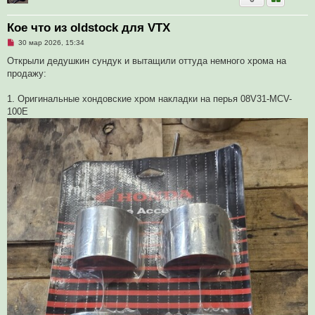
Кое что из oldstock для VTX
Н
30 мар 2026, 15:34
е
п
Открыли дедушкин сундук и вытащили оттуда немного хрома на
р
продажу:
о
ч
и
1. Оригинальные хондовские хром накладки на перья 08V31-MCV-
т
а
100E
н
н
о
е
с
о
о
б
щ
е
н
и
е