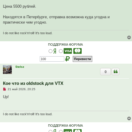
Цена 5500 рублей.
Находятся в Петербурге, отправка возможна куда угодна и
практически чем угодно.
I do not like rock'n'roll! It's too loud.
ПОДДЕРЖКА ФОРУМА
Stelsz
0
Кое что из oldstock для VTX
Н
21 май 2026, 20:25
е
п
Up!
р
о
ч
и
т
I do not like rock'n'roll! It's too loud.
а
н
н
ПОДДЕРЖКА ФОРУМА
о
е