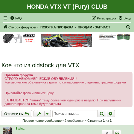
HONDA VTX VT (Fury) CLUB
Регистрация
FAQ
Р
е
г
и
с
т
р
а
ц
и
я
Вход
П
Список форумов
ПОКУПКА ПРОДАЖА
ПРОДАМ - ЗАПЧАСТИ, НАВЕСНОЕ
о
и
с
к
Кое что из oldstock для VTX
Правила форума
СТРОГО НЕКОММЕРЧЕСКИЕ ОБЪЯВЛЕНИЯ!!!
Коммерческие объявления строго по согласованию с администрацией форума
Прилагайте фото и пишите цену !
ЗАПРЕЩАЕТСЯ "апать" тему более чем один раз в неделю. При нарушении
данного правила тема будет закрыта
Ответить
Поиск
Расширен
О
т
в
е
т
и
т
ь
Первое новое сообщение
• 2 сообщения • Страница
1
из
1
Stelsz
0