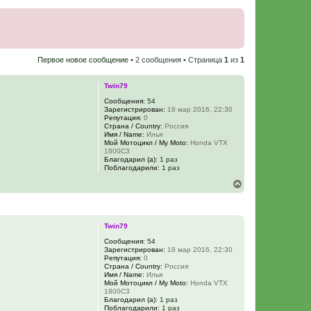
Первое новое сообщение
• 2 сообщения • Страница
1
из
1
Twin79
Сообщения:
54
Зарегистрирован:
18 мар 2016, 22:30
Репутация:
0
Страна / Country:
Россия
Имя / Name:
Илья
Мой Мотоцикл / My Moto:
Honda VTX
1800C3
Благодарил (а):
1 раз
Поблагодарили:
1 раз
В
е
р
н
у
Twin79
т
ь
Сообщения:
54
Зарегистрирован:
18 мар 2016, 22:30
с
Репутация:
0
я
Страна / Country:
Россия
к
Имя / Name:
Илья
н
Мой Мотоцикл / My Moto:
Honda VTX
а
1800C3
ч
Благодарил (а):
1 раз
Поблагодарили:
1 раз
а