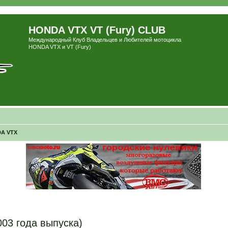
HONDA VTX VT (Fury) CLUB
Международный Клуб Владельцев и Любителей мотоцикла
HONDA VTX и VT (Fury)
A VTX
03 года выпуска)