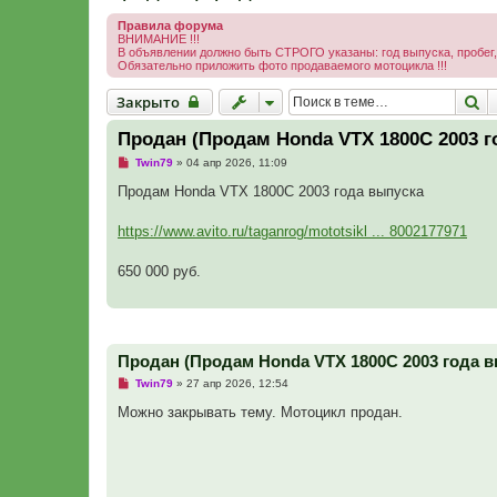
Правила форума
ВНИМАНИЕ !!!
В объявлении должно быть СТРОГО указаны: год выпуска, пробег,
Обязательно приложить фото продаваемого мотоцикла !!!
Закрыто
П
Закрыто
Продан (Продам Honda VTX 1800C 2003 г
Н
Twin79
»
04 апр 2026, 11:09
е
п
Продам Honda VTX 1800C 2003 года выпуска
р
о
ч
https://www.avito.ru/taganrog/mototsikl ... 8002177971
и
т
а
650 000 руб.
н
н
о
е
с
о
Продан (Продам Honda VTX 1800C 2003 года в
о
б
Н
Twin79
»
27 апр 2026, 12:54
щ
е
е
п
Можно закрывать тему. Мотоцикл продан.
н
р
и
о
е
ч
и
т
а