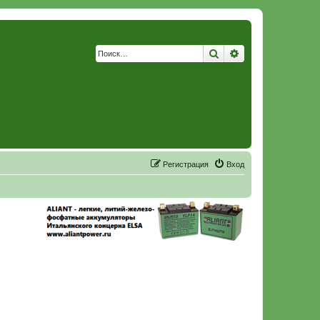
Поиск
Расширенный по
Р
е
г
и
с
т
р
а
ц
и
я
Вход