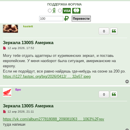
т
ПОДДЕРЖКА ФОРУМА
а
н
н
о
е
с
kastett
о
0
о
б
щ
е
Зеркала 1300S Америка
н
Н
и
12 апр 2026, 17:52
е
е
п
Могу тебе отдать адаптеры от куриякинских зеркал, и поставь
р
европейские. У меня наоборот была ситуация, американские на
о
ч
европу.
и
Если не подойдут, все равно найдешь где-нибудь на озоне за 200 рэ.
т
а
https://i127.fastpic.org/big/2026/0412/ ... 32e57.jpeg
н
н
о
е
Бро
с
0
о
о
б
Зеркала 1300S Америка
щ
е
Н
12 апр 2026, 21:11
н
е
и
п
https://vk.com/album277818088_209081063 ... 1063%2Frev
е
р
туда напиши
о
ч