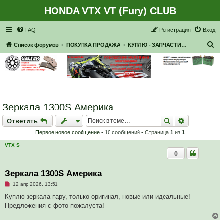
HONDA VTX VT (Fury) CLUB
Регистрация
FAQ
Р
е
г
и
с
т
р
а
ц
и
я
Вход
П
Список форумов
ПОКУПКА ПРОДАЖА
КУПЛЮ - ЗАПЧАСТИ, НАВЕСНОЕ
о
и
с
к
Зеркала 1300S Америка
Ответить
Поиск
Расширен
О
т
в
е
т
и
т
ь
Первое новое сообщение
• 10 сообщений • Страница
1
из
1
VTX S
0
Зеркала 1300S Америка
Н
12 апр 2026, 13:51
е
п
Куплю зеркала пару, только оригинал, новые или идеальные!
р
Предложения с фото пожалуста!
о
ч
и