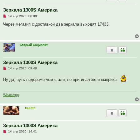
н
о
е
Зеркала 1300S Америка
с
Н
о
14 апр 2026, 08:08
е
о
п
б
Через мегазип с доставкой два зеркала выходят 17433.
р
щ
о
е
ч
н
и
и
т
е
Старый Социопат
а
0
н
н
о
е
Зеркала 1300S Америка
с
Н
о
14 апр 2026, 09:48
е
о
п
б
Ну да, чуть подороже чем с али, но оригинал же и омерика
р
щ
о
е
ч
н
и
и
т
е
WhatsApp
а
н
н
kastett
о
0
е
с
о
о
Зеркала 1300S Америка
б
Н
14 апр 2026, 14:41
щ
е
е
п
н