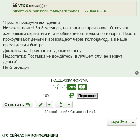
р
и
VTX S
писал(а):
↑
о
е
ч
https://www.partsfor.ru/oem-parts/honda ... 220mea670/
и
т
а
"Просто прокручивают деньги
н
Не заказывайте! За 8 месяцев, поставки не произошло! Отвечают
н
о
заученными скриптами или вообще ничего толком не говорят! Просто
е
прокручивают деньги и возвращают через полгода-год, а в наше
с
о
время деньги быстро...
о
Достоинства: Предлагают дешёвую цену
б
щ
Недостатки: Поставки не дождётесь, в лучшем случае вернут
е
деньги"
н
и
Не благодари
е
ПОДДЕРЖКА ФОРУМА
Ответить
О
т
в
е
т
и
т
ь
10 сообщений • Страница
1
из
1
Перейти
КТО СЕЙЧАС НА КОНФЕРЕНЦИИ