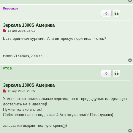
и
т
Персонаж
а
0
н
н
о
е
Зеркала 1300S Америка
с
Н
о
13 апр 2026, 15:01
е
о
п
б
Есть оригинал курякин. Или интересует оригинал - сток?
р
щ
о
е
ч
н
и
и
т
е
Honda VTX1800N, 2006 г.в.
а
н
н
VTX S
о
0
е
с
о
о
Зеркала 1300S Америка
б
Н
13 апр 2026, 23:25
щ
е
е
п
У меня стоят оригинальные зеркала, но от предыдуших владельцев
н
р
и
достались не в идеале)!
о
е
ч
Нужны только в сток!
и
Собственно нашел под заказ 4,5тр штука ориг)! Пока думаю)...
т
а
н
зы ссылки выдают полную хрень)))
н
о