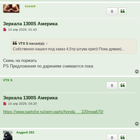
е
с
kastett
о
0
о
б
щ
Зеркала 1300S Америка
е
н
Н
14 апр 2026, 01:43
и
е
е
п
р
VTX S
писал(а):
↑
о
ч
Собственно нашел под заказ 4,5тр штука ориг)! Пока думаю)...
и
т
а
Скинь на поржать
н
PS Предложения по дарениям снимаются пока
н
о
е
с
VTX S
о
0
о
б
щ
Зеркала 1300S Америка
е
н
Н
14 апр 2026, 04:20
и
е
е
п
https://www.partsfor.ru/oem-parts/honda ... 220mea670/
р
о
ч
и
т
Андрей 282
а
0
н