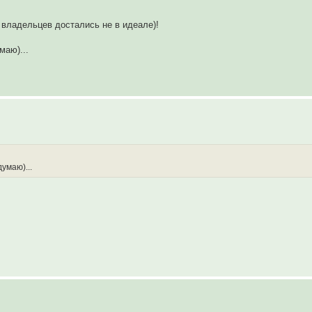
 владельцев достались не в идеале)!
маю)...
умаю)...