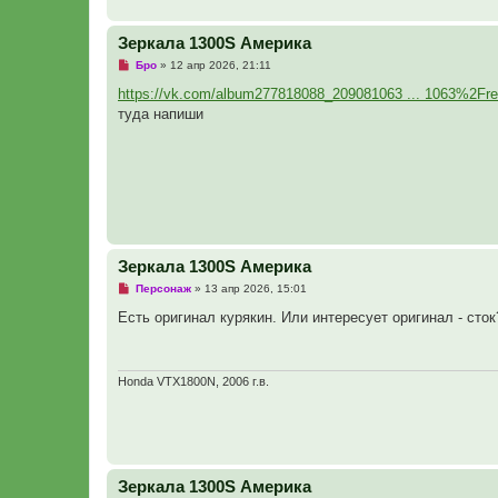
щ
е
н
Зеркала 1300S Америка
и
е
Н
Бро
»
12 апр 2026, 21:11
е
п
https://vk.com/album277818088_209081063 ... 1063%2Fr
р
туда напиши
о
ч
и
т
а
н
н
о
е
с
о
Зеркала 1300S Америка
о
б
Н
Персонаж
»
13 апр 2026, 15:01
щ
е
е
п
Есть оригинал курякин. Или интересует оригинал - сток
н
р
и
о
е
ч
и
т
Honda VTX1800N, 2006 г.в.
а
н
н
о
е
с
о
Зеркала 1300S Америка
о