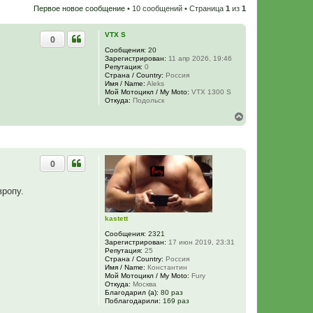
Первое новое сообщение
• 10 сообщений • Страница
1
из
1
VTX S
0
Сообщения:
20
Зарегистрирован:
11 апр 2026, 19:46
Репутация:
0
Страна / Country:
Россия
Имя / Name:
Aleks
Мой Мотоцикл / My Moto:
VTX 1300 S
Откуда:
Подольск
В
е
р
н
у
0
т
ь
с
вропу.
я
к
н
kastett
а
ч
Сообщения:
2321
а
Зарегистрирован:
17 июн 2019, 23:31
Репутация:
25
л
Страна / Country:
Россия
у
Имя / Name:
Константин
Мой Мотоцикл / My Moto:
Fury
Откуда:
Москва
Благодарил (а):
80 раз
Поблагодарили:
169 раз