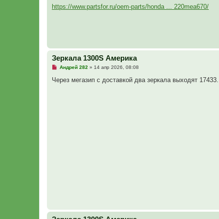
п
https://www.partsfor.ru/oem-parts/honda ... 220mea670/
р
о
ч
и
т
а
н
н
Зеркала 1300S Америка
о
е
Н
Андрей 282
»
14 апр 2026, 08:08
с
е
о
п
Через мегазип с доставкой два зеркала выходят 17433.
о
р
б
о
щ
ч
е
и
н
т
и
а
е
н
н
о
е
с
о
о
б
щ
е
н
и
е