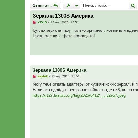
Ответить
П
О
т
в
е
т
и
т
ь
Зеркала 1300S Америка
Н
VTX S
»
12 апр 2026, 13:51
е
п
Куплю зеркала пару, только оригинал, новые или идеа
р
Предложения с фото пожалуста!
о
ч
и
т
а
н
н
о
е
Зеркала 1300S Америка
с
о
Н
kastett
»
12 апр 2026, 17:52
о
е
б
п
Могу тебе отдать адаптеры от куриякинских зеркал, и 
щ
р
е
Если не подойдут, все равно найдешь где-нибудь на озо
о
н
ч
https://i127.fastpic.org/big/2026/0412/ ... 32e57.jpeg
и
и
е
т
а
н
н
о
е
с
о
о
б