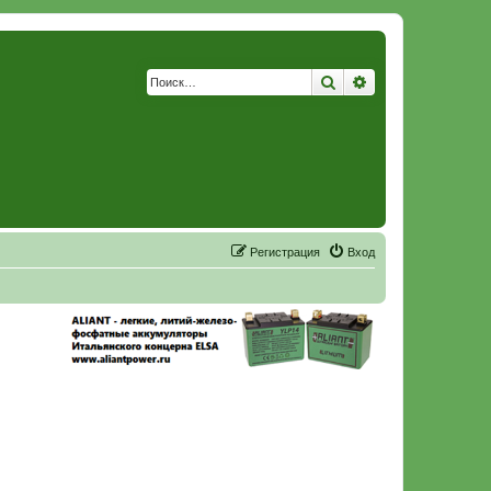
Поиск
Расширенный по
Р
е
г
и
с
т
р
а
ц
и
я
Вход