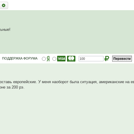
оиск
Расширенный поиск
льные!
ПОДДЕРЖКА ФОРУМА
поставь европейские. У меня наоборот была ситуация, американские на е
не за 200 рэ.