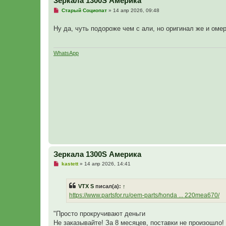
Зеркала 1300S Америка
Н
Старый Социопат
»
14 апр 2026, 09:48
е
п
Ну да, чуть подороже чем с али, но оригинал же и оме
р
о
ч
и
т
WhatsApp
а
н
н
о
е
с
о
о
б
щ
е
н
и
е
Зеркала 1300S Америка
Н
kastett
»
14 апр 2026, 14:41
е
п
р
VTX S
писал(а):
↑
о
ч
https://www.partsfor.ru/oem-parts/honda ... 220mea670/
и
т
а
"Просто прокручивают деньги
н
Не заказывайте! За 8 месяцев, поставки не произошло
н