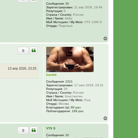
у
Сообщения:
20
Зарегистрирован:
11 апр 2026, 19:46
т
Репутация:
0
ь
Страна / Country:
Россия
с
Имя / Name:
Aleks
я
Мой Мотоцикл / My Moto:
VTX 1300 S
к
Откуда:
Подольск
н
а
В
ч
е
а
р
л
0
н
у
у
т
ь
с
13 апр 2026, 23:25
я
kastett
к
н
Сообщения:
2321
а
Зарегистрирован:
17 июн 2019, 23:31
Репутация:
25
ч
Страна / Country:
Россия
а
Имя / Name:
Константин
л
Мой Мотоцикл / My Moto:
Fury
у
Откуда:
Москва
Благодарил (а):
80 раз
Поблагодарили:
169 раз
В
е
р
VTX S
0
н
у
Сообщения:
20