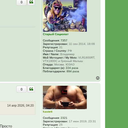
0
н
у
т
ь
с
я
к
н
Старый Социопат
а
ч
Сообщения:
7357
а
Зарегистрирован:
11 сен 2014, 18:08
л
Репутация:
31
у
Страна / Country:
РФ
Имя / Name:
Владимир
Мой Мотоцикл / My Moto:
VLR1800RT,
VTX1800C и Грязный Малыш
Откуда:
Москва. ЮЗАО
Благодарил (а):
224 раза
Поблагодарили:
894 раза
В
е
р
0
н
у
т
ь
с
14 апр 2026, 04:20
я
kastett
к
н
Сообщения:
2321
а
Зарегистрирован:
17 июн 2019, 23:31
Репутация:
25
ч
 Просто