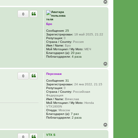
В
е
р
0
н
у
т
Бро
ь
Сообщения:
25
с
Зарегистрирован:
18 май 2025, 21:22
я
Репутация:
0
к
Страна / Country:
Россия
н
Имя / Name:
Бро
а
Мой Мотоцикл / My Moto:
МЕЧ
Благодарил (а):
20 раз
ч
Поблагодарили:
4 раза
а
л
В
у
е
р
Персонаж
0
н
у
Сообщения:
31
Зарегистрирован:
24 янв 2022, 21:15
т
Репутация:
0
ь
Страна / Country:
Российская
с
Федерация
я
Имя / Name:
Вячеслав
к
Мой Мотоцикл / My Moto:
Honda
н
VTX1800N
Откуда:
Moscow
а
Благодарил (а):
7 раз
ч
Поблагодарили:
2 раза
а
л
В
у
е
р
VTX S
0
н