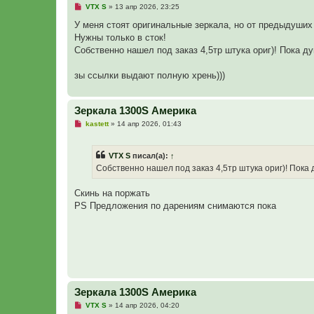
б
Н
VTX S
»
13 апр 2026, 23:25
щ
е
е
п
У меня стоят оригинальные зеркала, но от предыдуших
н
р
и
Нужны только в сток!
о
е
ч
Собственно нашел под заказ 4,5тр штука ориг)! Пока ду
и
т
а
зы ссылки выдают полную хрень)))
н
н
о
е
Зеркала 1300S Америка
с
Н
о
kastett
»
14 апр 2026, 01:43
е
о
п
б
р
щ
VTX S
писал(а):
↑
о
е
ч
н
Собственно нашел под заказ 4,5тр штука ориг)! Пока д
и
и
т
е
а
Скинь на поржать
н
PS Предложения по дарениям снимаются пока
н
о
е
с
о
о
б
щ
е
н
Зеркала 1300S Америка
и
е
Н
VTX S
»
14 апр 2026, 04:20
е