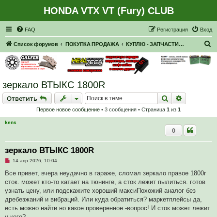
HONDA VTX VT (Fury) CLUB
Регистрация
FAQ
Р
е
г
и
с
т
р
а
ц
и
я
Вход
П
Список форумов
ПОКУПКА ПРОДАЖА
КУПЛЮ - ЗАПЧАСТИ, НАВЕСНОЕ
о
и
с
зеркало ВТЫКС 1800R
к
Ответить
Поиск
Расширен
О
т
в
е
т
и
т
ь
Первое новое сообщение
• 3 сообщения • Страница
1
из
1
kens
0
зеркало ВТЫКС 1800R
Н
14 апр 2026, 10:04
е
п
Все привет, вчера неудачно в гараже, сломал зеркало правое 1800r
р
сток. может кто-то катает на тюнинге, а сток лежит пылиться. готов
о
ч
узнать цену, или подскажите хороший максиПохожий аналог без
и
дребезжаний и вибраций. Или куда обратиться? маркетплейсы да,
т
а
есть можно найти но какое проверенное -вопрос! И сток может лежит
н
у кого?