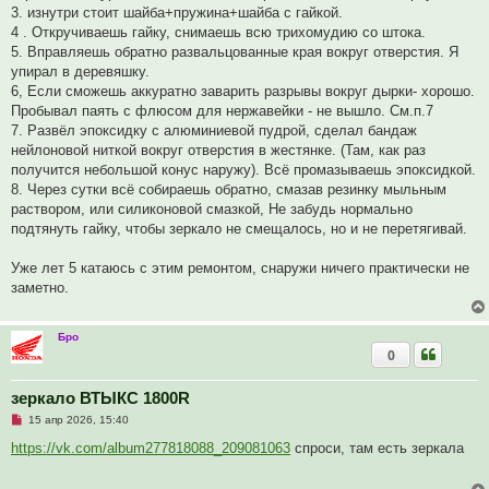
о
3. изнутри стоит шайба+пружина+шайба с гайкой.
б
щ
4 . Откручиваешь гайку, снимаешь всю трихомудию со штока.
е
5. Вправляешь обратно развальцованные края вокруг отверстия. Я
н
и
упирал в деревяшку.
е
6, Если сможешь аккуратно заварить разрывы вокруг дырки- хорошо.
Пробывал паять с флюсом для нержавейки - не вышло. См.п.7
7. Развёл эпоксидку с алюминиевой пудрой, сделал бандаж
нейлоновой ниткой вокруг отверстия в жестянке. (Там, как раз
получится небольшой конус наружу). Всё промазываешь эпоксидкой.
8. Через сутки всё собираешь обратно, смазав резинку мыльным
раствором, или силиконовой смазкой, Не забудь нормально
подтянуть гайку, чтобы зеркало не смещалось, но и не перетягивай.
Уже лет 5 катаюсь с этим ремонтом, снаружи ничего практически не
заметно.
Бро
0
зеркало ВТЫКС 1800R
Н
15 апр 2026, 15:40
е
п
https://vk.com/album277818088_209081063
спроси, там есть зеркала
р
о
ч