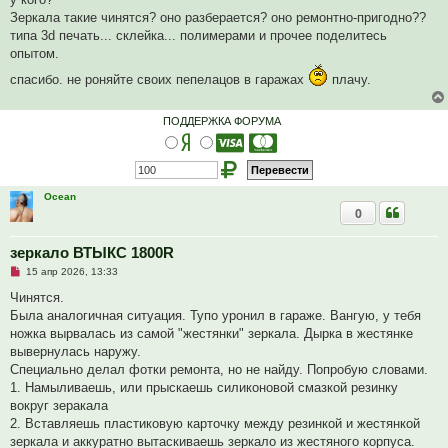
н
о
Зеркала такие чинятся? оно разберается? оно ремонтно-пригодно??
е
типа 3d печать... склейка... полимерами и прочее поделитесь
с
о
опытом.
о
б
спасибо. не роняйте своих пепелацов в гаражах
плачу.
щ
е
н
ПОДДЕРЖКА ФОРУМА
и
е
Ocean
0
зеркало ВТЫКС 1800R
Н
15 апр 2026, 13:33
е
п
Чинятся.
р
Была аналогичная ситуация. Тупо уронил в гараже. Вангую, у тебя
о
ч
ножка вырвалась из самой "жестянки" зеркала. Дырка в жестянке
и
вывернулась наружу.
т
а
Специально делал фотки ремонта, но не найду. Попробую словами.
н
1. Намыливаешь, или прыскаешь силиконовой смазкой резинку
н
о
вокруг зеракала
е
2. Вставляешь пластиковую карточку между резинкой и жестянкой
с
о
зеркала и аккуратно вытаскиваешь зеркало из жестяного корпуса.