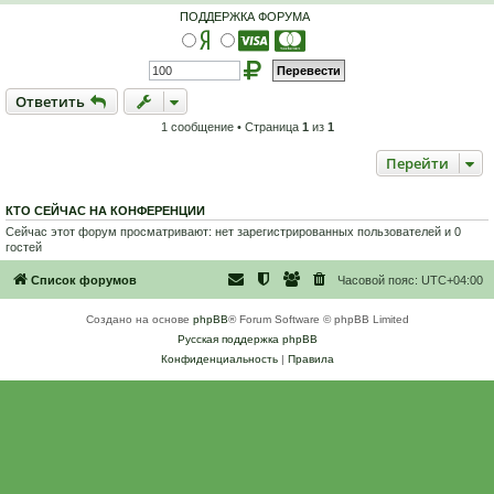
т
ПОДДЕРЖКА ФОРУМА
а
н
н
о
е
с
Ответить
О
т
в
е
т
и
т
ь
о
о
1 сообщение • Страница
1
из
1
б
щ
е
Перейти
н
и
е
КТО СЕЙЧАС НА КОНФЕРЕНЦИИ
Сейчас этот форум просматривают: нет зарегистрированных пользователей и 0
гостей
Список форумов
Часовой пояс:
UTC+04:00
Создано на основе
phpBB
® Forum Software © phpBB Limited
Русская поддержка phpBB
Конфиденциальность
|
Правила