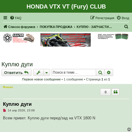
HONDA VTX VT (Fury) CLUB
Регистрация
FAQ
Р
е
г
и
с
т
р
а
ц
и
я
Вход
П
Список форумов
ПОКУПКА ПРОДАЖА
КУПЛЮ - ЗАПЧАСТИ, НАВЕСНОЕ
о
и
с
к
Куплю дуги
Ответить
Поиск
Расширен
О
т
в
е
т
и
т
ь
Первое новое сообщение
• 1 сообщение • Страница
1
из
1
Roman
0
Куплю дуги
Н
14 апр 2026, 15:08
е
п
Всем привет. Куплю дуги перед/зад на VTX 1800 N
р
о
ч
и