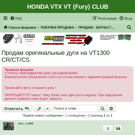
HONDA VTX VT (Fury) CLUB
Регистрация
FAQ
Р
е
г
и
с
т
р
а
ц
и
я
Вход
П
Список форумов
ПОКУПКА ПРОДАЖА
ПРОДАМ - ЗАПЧАСТИ, НАВЕСНОЕ
о
и
с
Продам оригинальные дуги на VT1300
к
CR/CT/CS
Правила форума
СТРОГО НЕКОММЕРЧЕСКИЕ ОБЪЯВЛЕНИЯ!!!
Коммерческие объявления строго по согласованию с администрацией форума
Прилагайте фото и пишите цену !
ЗАПРЕЩАЕТСЯ "апать" тему более чем один раз в неделю. При нарушении
данного правила тема будет закрыта
Ответить
Поиск
Расширен
О
т
в
е
т
и
т
ь
Первое новое сообщение
• 1 сообщение • Страница
1
из
1
den_cot86
0