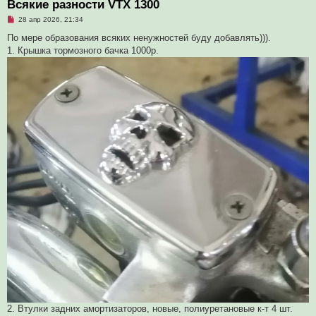
Всякие разности VTX 1300
Н
28 апр 2026, 21:34
е
п
По мере образования всяких ненужностей буду добавлять))).
р
1. Крышка тормозного бачка 1000р.
о
ч
и
т
а
н
н
о
е
с
о
о
б
щ
е
н
и
е
2. Втулки задних амортизаторов, новые, полиуретановые к-т 4 шт.