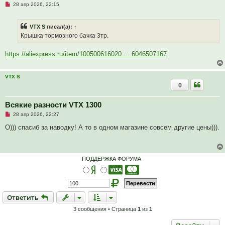
Н
28 апр 2026, 22:15
е
п
р
VTX S
писал(а):
↑
о
ч
Крышка тормозного бачка 3тр.
и
т
а
https://aliexpress.ru/item/100500616020 ... 6046507167
н
н
о
е
VTX S
с
0
о
о
б
Всякие разности VTX 1300
щ
е
Н
28 апр 2026, 22:27
н
е
и
п
О))) спасиб за наводку! А то в одном магазине совсем другие цены))).
е
р
о
ч
и
т
ПОДДЕРЖКА ФОРУМА
а
н
н
о
е
с
Ответить
О
т
в
е
т
и
т
ь
о
о
3 сообщения • Страница
1
из
1
б
щ
е