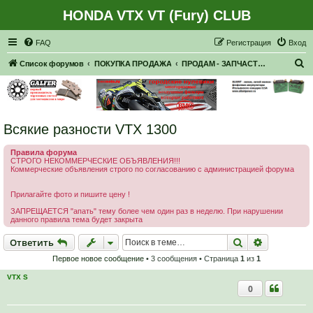
HONDA VTX VT (Fury) CLUB
Регистрация
FAQ
Р
е
г
и
с
т
р
а
ц
и
я
Вход
П
Список форумов
ПОКУПКА ПРОДАЖА
ПРОДАМ - ЗАПЧАСТИ, НАВЕСНОЕ
о
и
с
Всякие разности VTX 1300
к
Правила форума
СТРОГО НЕКОММЕРЧЕСКИЕ ОБЪЯВЛЕНИЯ!!!
Коммерческие объявления строго по согласованию с администрацией форума
Прилагайте фото и пишите цену !
ЗАПРЕЩАЕТСЯ "апать" тему более чем один раз в неделю. При нарушении
данного правила тема будет закрыта
Ответить
Поиск
Расширен
О
т
в
е
т
и
т
ь
Первое новое сообщение
• 3 сообщения • Страница
1
из
1
VTX S
0