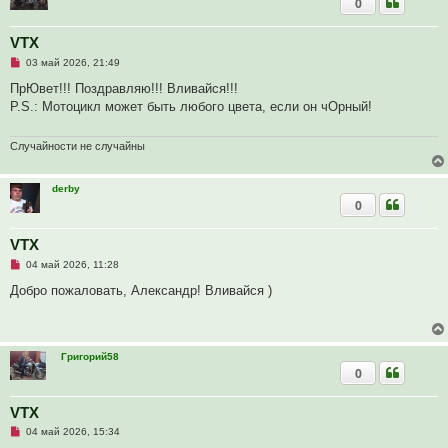
0
н
н
о
е
VTX
с
Н
о
03 май 2026, 21:49
е
о
п
б
ПрЮвет!!! Поздравляю!!! Вливайся!!!
р
щ
P.S.: Мотоцикл может быть любого цвета, если он чОрный!
о
е
ч
н
и
и
т
е
Случайности не случайны
а
н
н
derby
о
0
е
с
о
о
VTX
б
Н
04 май 2026, 11:28
щ
е
е
п
Добро пожаловать, Александр! Вливайся )
н
р
и
о
е
ч
и
т
Григорий58
а
0
н
н
о
е
VTX
с
Н
о
04 май 2026, 15:34
е
о