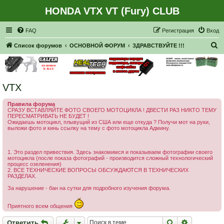
HONDA VTX VT (Fury) CLUB
Регистрация
FAQ
Р
е
г
и
с
т
р
а
ц
и
я
Вход
П
Список форумов
ОСНОВНОЙ ФОРУМ
ЗДРАВСТВУЙТЕ !!!
о
и
с
VTX
к
Правила форума
СРАЗУ ВСТАВЛЯЙТЕ ФОТО СВОЕГО МОТОЦИКЛА ! ДВЕСТИ РАЗ НИКТО ТЕМУ
ПЕРЕСМАТРИВАТЬ НЕ БУДЕТ !
Ожидаешь мотоцикл, плывущий из США или еще откуда ? Получи мот на руки,
выложи фото и кинь ссылку на тему с фото мотоцикла Админу.
1. Это раздел привествия. Здесь знакомимся и показываем фотографии своего
мотоцикла (после показа фотографий - производится сложный технологический
процесс озеленения)
2. ВСЕ ТЕХНИЧЕСКИЕ ВОПРОСЫ ОБСУЖДАЮТСЯ В ТЕХНИЧЕСКИХ
РАЗДЕЛАХ.
За нарушение - бан на сутки для подробного изучения форума.
Приятного всем общения
Ответить
Поиск
Расширен
О
т
в
е
т
и
т
ь