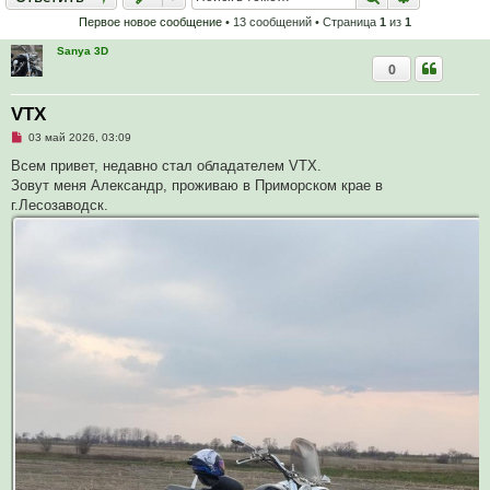
Первое новое сообщение
• 13 сообщений • Страница
1
из
1
Sanya 3D
0
VTX
Н
03 май 2026, 03:09
е
п
Всем привет, недавно стал обладателем VTX.
р
Зовут меня Александр, проживаю в Приморском крае в
о
ч
г.Лесозаводск.
и
т
а
н
н
о
е
с
о
о
б
щ
е
н
и
е