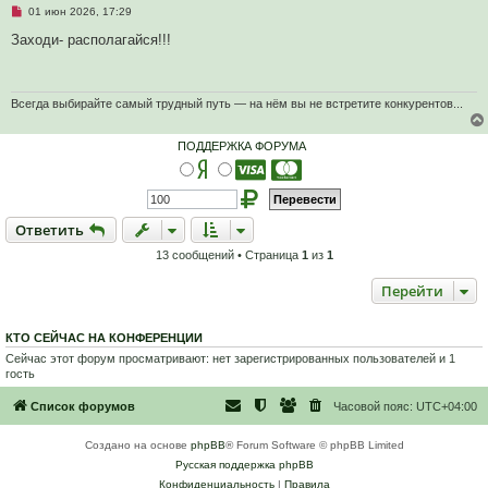
Н
01 июн 2026, 17:29
е
п
Заходи- располагайся!!!
р
о
ч
и
т
Всегда выбирайте самый трудный путь — на нём вы не встретите конкурентов...
а
н
н
ПОДДЕРЖКА ФОРУМА
о
е
с
о
о
б
Ответить
О
т
в
е
т
и
т
ь
щ
е
13 сообщений • Страница
1
из
1
н
и
е
Перейти
КТО СЕЙЧАС НА КОНФЕРЕНЦИИ
Сейчас этот форум просматривают: нет зарегистрированных пользователей и 1
гость
Список форумов
Часовой пояс:
UTC+04:00
Создано на основе
phpBB
® Forum Software © phpBB Limited
Русская поддержка phpBB
Конфиденциальность
|
Правила