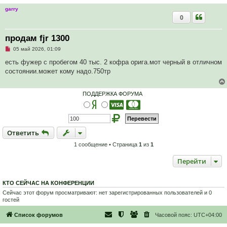
garry
0
продам fjr 1300
Н
05 май 2026, 01:09
е
п
есть фужер с пробегом 40 тыс. 2 кофра орига.мот черный в отличном
р
состоянии.может кому надо.750тр
о
ч
и
т
ПОДДЕРЖКА ФОРУМА
а
н
н
о
е
с
Ответить
О
т
в
е
т
и
т
ь
о
о
1 сообщение • Страница
1
из
1
б
щ
е
Перейти
н
и
е
КТО СЕЙЧАС НА КОНФЕРЕНЦИИ
Сейчас этот форум просматривают: нет зарегистрированных пользователей и 0
гостей
Список форумов
Часовой пояс:
UTC+04:00