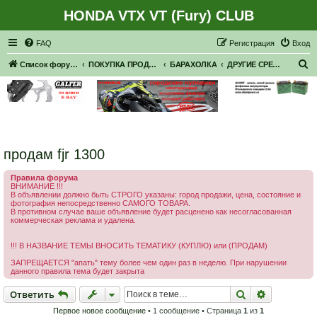
HONDA VTX VT (Fury) CLUB
Регистрация
FAQ
Р
е
г
и
с
т
р
а
ц
и
я
Вход
П
Список форумов
ПОКУПКА ПРОДАЖА
БАРАХОЛКА
ДРУГИЕ СРЕДСТВА ПЕРЕДВИЖЕНИЯ
о
и
с
к
продам fjr 1300
Правила форума
ВНИМАНИЕ !!!
В объявлении должно быть СТРОГО указаны: город продажи, цена, состояние и
фотография непосредственно САМОГО ТОВАРА.
В противном случае ваше объявление будет расценено как несогласованная
коммерческая реклама и удалена.
!!! В НАЗВАНИЕ ТЕМЫ ВНОСИТЬ ТЕМАТИКУ (КУПЛЮ) или (ПРОДАМ)
ЗАПРЕЩАЕТСЯ "апать" тему более чем один раз в неделю. При нарушении
данного правила тема будет закрыта
Ответить
Поиск
Расширен
О
т
в
е
т
и
т
ь
Первое новое сообщение
• 1 сообщение • Страница
1
из
1