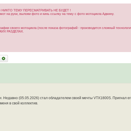
 НИКТО ТЕМУ ПЕРЕСМАТРИВАТЬ НЕ БУДЕТ !
от на руки, выложи фото и кинь ссылку на тему с фото мотоцикла Админу.
рафии своего мотоцикла (после показа фотографий - производится сложный технологи
ИХ РАЗДЕЛАХ.
оиск
Расширенный поиск
и. Недавно (05.05.2026) стал обладателем своей мечты VTX1800S. Пригнал ег
еня в свой коллектив.