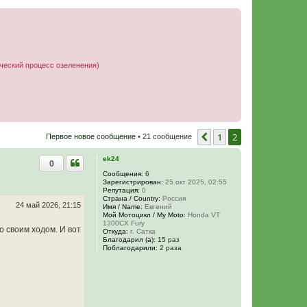
ческий процесс озеленения)
1
2
Пред.
Первое новое сообщение
• 21 сообщение
ek24
0
Сообщения:
6
Зарегистрирован:
25 окт 2025, 02:55
Репутация:
0
Страна / Country:
Россия
24 май 2026, 21:15
Имя / Name:
Евгений
Мой Мотоцикл / My Moto:
Honda VT
1300CX Fury
о своим ходом. И вот
Откуда:
г. Сатка
Благодарил (а):
15 раз
Поблагодарили:
2 раза