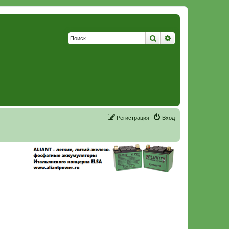
Поиск
Расширенный по
Р
е
г
и
с
т
р
а
ц
и
я
Вход