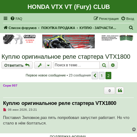
HONDA VTX VT (Fury) CLUB
Регистрация
FAQ
Р
е
г
и
с
т
р
а
ц
и
я
Вход
П
Список форумов
ПОКУПКА ПРОДАЖА
КУПЛЮ - ЗАПЧАСТИ, НАВЕСНОЕ
о
и
с
Куплю оригинальное реле стартера VTX1800
к
Ответить
Поиск
Расширен
О
т
в
е
т
и
т
ь
1
2
Пред.
Первое новое сообщение
• 23 сообщения
Серж 007
0
Куплю оригинальное реле стартера VTX1800
Н
06 июн 2026, 23:21
е
п
Поставил Зиловкое,раз пять попробовал запустил работает. Но что
р
стало в нём болтаться.
о
ч
и
т
ПОДДЕРЖКА ФОРУМА