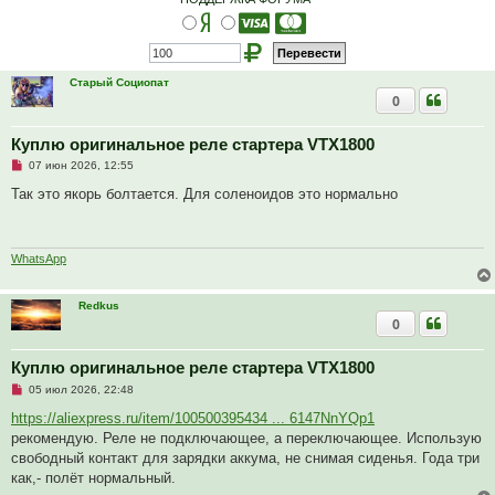
а
н
н
о
е
с
Старый Социопат
о
0
о
б
щ
е
Куплю оригинальное реле стартера VTX1800
н
Н
и
07 июн 2026, 12:55
е
е
п
Так это якорь болтается. Для соленоидов это нормально
р
о
ч
и
т
WhatsApp
а
н
н
Redkus
о
0
е
с
о
о
Куплю оригинальное реле стартера VTX1800
б
Н
05 июл 2026, 22:48
щ
е
е
п
https://aliexpress.ru/item/100500395434 ... 6147NnYQp1
н
р
и
рекомендую. Реле не подключающее, а переключающее. Использую
о
е
ч
свободный контакт для зарядки аккума, не снимая сиденья. Года три
и
как,- полёт нормальный.
т
а