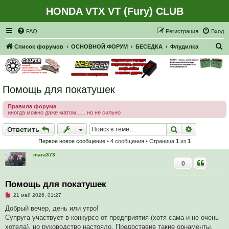
HONDA VTX VT (Fury) CLUB
Регистрация
FAQ
Р
е
г
и
с
т
р
а
ц
и
я
Вход
П
Список форумов
ОСНОВНОЙ ФОРУМ
БЕСЕДКА
Флудилка
о
и
с
Помощь для покатушек
к
Правила форума
иногда можно даже матом...... но не сильно
Ответить
Поиск
Расширен
О
т
в
е
т
и
т
ь
Первое новое сообщение
• 4 сообщения • Страница
1
из
1
mara373
0
Помощь для покатушек
Н
21 май 2026, 01:27
е
п
Добрый вечер, день или утро!
р
Супруга участвует в конкурсе от предприятия (хотя сама и не очень
о
ч
хотела), но руководство настояло. Предоставив такие орнаменты,