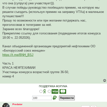
и
что она (супруга) уже учавствует))).
т
а
В случае победы руководство пообещало премию, на которую мы
н
решили съездить (используя премию на заправку VTXa) в маленькое
н
о
путешествие!!!
е
Прошу по возможности или при желании потдержать нас,
с
о
проголосовав в телеграме за неё.
о
Заранее всех благодорю!
б
щ
Прикрепляю ссылку для голосования (подведение итогов конкурса
е
18:00 ч. 22.052026).
н
и
е
Канал объединенной организации предприятий нефтехимии ОО
«Белорусский союз женщин»
https://t.me/BNH_BSJ
Часть 1
КРАСА НЕФТЕХИМИИ
Участницы конкурса возрастной группе 36-50,
номер 4
ПОДДЕРЖКА ФОРУМА
Predator