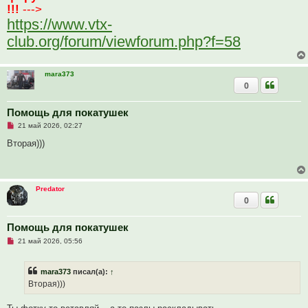
!!!
--->
https://www.vtx-
club.org/forum/viewforum.php?f=58
mara373
0
Помощь для покатушек
Н
21 май 2026, 02:27
е
п
Вторая)))
р
о
ч
и
т
Predator
а
0
н
н
о
е
Помощь для покатушек
с
Н
о
21 май 2026, 05:56
е
о
п
б
р
щ
mara373
писал(а):
↑
о
е
ч
н
Вторая)))
и
и
т
е
а