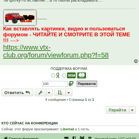
Ты фотку-то вставляй....а то пазлы раскладывать....
н
н
о
е
_____
с
о
о
Как вставлять картинки, видео и пользоваться
б
щ
форумом - ЧИТАЙТЕ И СМОТРИТЕ В ЭТОЙ ТЕМЕ
е
!!!
--->
н
и
https://www.vtx-
е
club.org/forum/viewforum.php?f=58
ПОДДЕРЖКА ФОРУМА
Ответить
О
т
в
е
т
и
т
ь
4 сообщения • Страница
1
из
1
Перейти
КТО СЕЙЧАС НА КОНФЕРЕНЦИИ
Сейчас этот форум просматривают:
Libertad
и 1 гость
Список форумов
Часовой пояс:
UTC+04:00